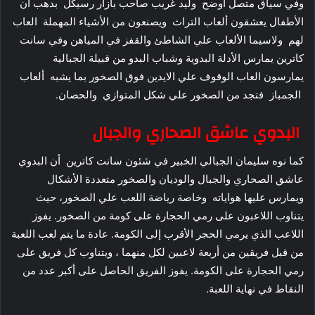
وفي سياق متصل أوضح وليد غريب صاحب بازار رسيكل بدهب أن
الأطفال يعشقون ألعاب التراث ويصنعون من الأشياء المهملة العاب
لهم ولاسيما الألعاب علي الشاطئ والقفز في المياهن وفي سانت
كاترين يمارس الأدلة البدوية وشباب البدو من قبيلة الجبالية
يمارسون العاب الوقوف علي الايدين فوق الصخور بما يشبه ألعاب
الجمباز فتجد من الصخور علي شكل المتوازي والحصان.
البدوي عاشق الصحاري والجبال
كما نوه سليمان الجبالي الخبير في شئون سانت كاترين أن البدوي
عاشق الصحاري والجبال والوديان والصخور متعددة الأشكال
ويمارس عليها هواياته وخاصة رياضة اللعب علي الصخور، حيث
يتناوب اللاعبون على رمي الحجارة على كومة من الصخور. يفوز
اللاعب الذي يرمي الحجر الأقرب إلى الكومة. عادة ما يتم لعب اللعبة
من قبل فريقين من أربعة لاعبين لكل منهما ، ويتناوب كل فريق على
رمي الحجارة على الكومة. يفوز الفريق الحاصل على أكبر عدد من
النقاط في نهاية اللعبة.