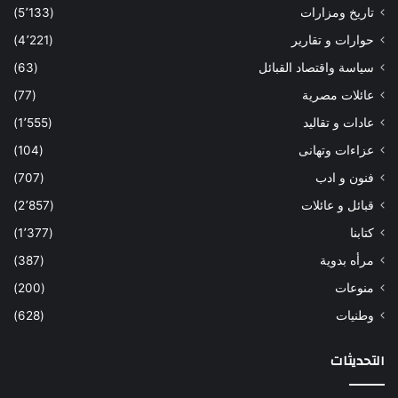
تاريخ ومزارات
(5٬133)
حوارات و تقارير
(4٬221)
سياسة واقتصاد القبائل
(63)
عائلات مصرية
(77)
عادات و تقاليد
(1٬555)
عزاءات وتهانى
(104)
فنون و ادب
(707)
قبائل و عائلات
(2٬857)
كتابنا
(1٬377)
مرأه بدوية
(387)
منوعات
(200)
وطنيات
(628)
التحديثات