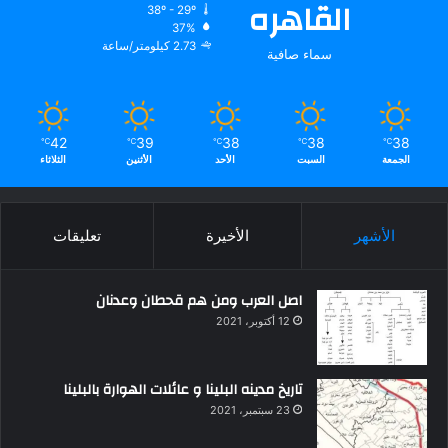
القاهره
38º - 29º
37%
2.73 كيلومتر/ساعة
سماء صافية
42
39
38
38
38
℃
℃
℃
℃
℃
الجمعة
السبت
الأحد
الأثنين
الثلاثاء
الأشهر
الأخيرة
تعليقات
اصل العرب ومن هم قحطان وعدنان
12 أكتوبر، 2021
تاريخ مدينه البلينا و عائلات الهوارة بالبلينا
23 سبتمبر، 2021