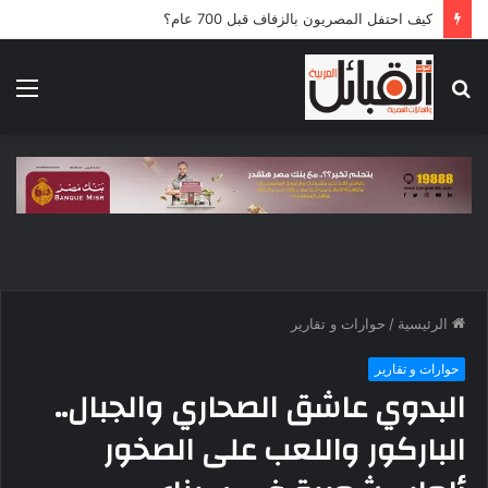
كيف احتفل المصريون بالزفاف قبل 700 عام؟
بحث
الق
عن
الرئيسية
/
حوارات و تقارير
حوارات و تقارير
البدوي عاشق الصحاري والجبال..
الباركور واللعب على الصخور