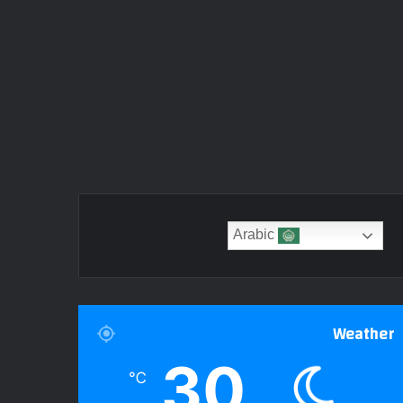
Arabic
Weather
30
℃