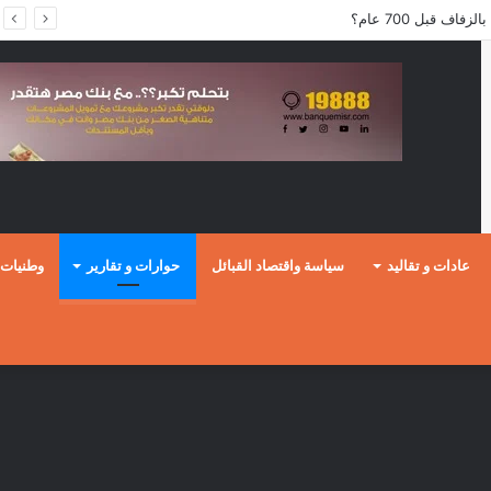
ف قبل 700 عام؟
عادات و تقاليد
سياسة واقتصاد القبائل
حوارات و تقارير
وطنيات