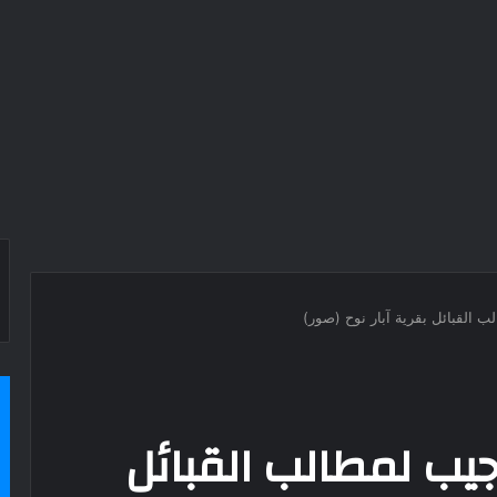
القبائل بقرية آبار نوح (صور)
ب لمطالب القبائل