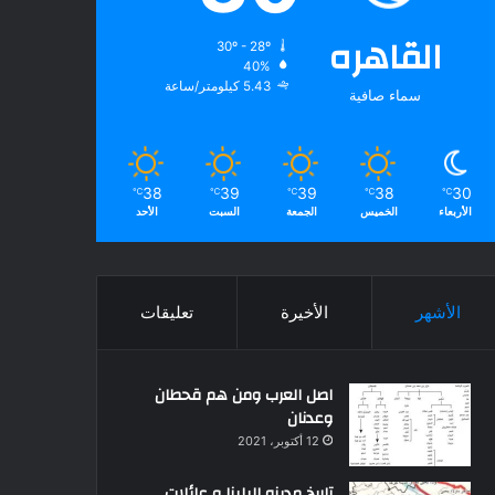
القاهره
30º - 28º
40%
5.43 كيلومتر/ساعة
سماء صافية
38
39
39
38
30
℃
℃
℃
℃
℃
الأربعاء
الخميس
الجمعة
السبت
الأحد
الأشهر
الأخيرة
تعليقات
اصل العرب ومن هم قحطان
وعدنان
12 أكتوبر، 2021
تاريخ مدينه البلينا و عائلات