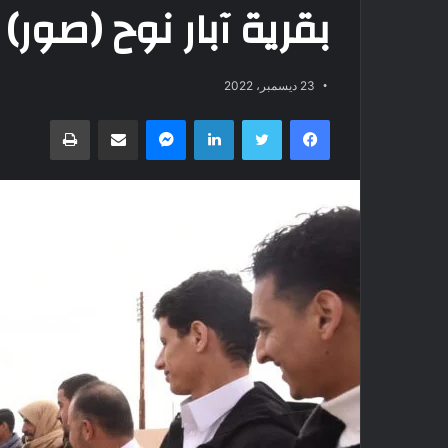
بقرية آبار نوح (صور)
23 ديسمبر، 2022
فيسبوك
تويتر
لينكدإن
ماسنجر
مشاركة عبر البريد
طباعة