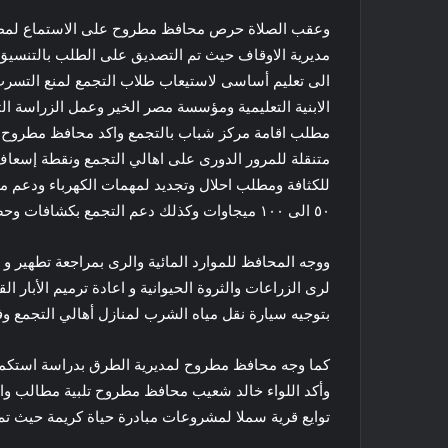
وعقب الصلاة حرص محافظ مطروح على الاستماع لمطال
مديرية الاوقاف حيث تم التصديق على الطلب بالتنسيق
الى تعليم أساسى لاستيعاب طلاب التجمع لمنع التسر
الابنية التعليمية ومؤسسة مصر الخير وعمل الزراسة ا
مطلب اقامة مركز شباب بالتجمع واكد محافظ مطروح 
متنقلة للمرور الدورى على اهالي التجمع ونقطة إسعاف
للكثافة ومطلب احلال وتجديد لمهمات الكهرباء ودعم 
٥٠ الى ١٠٠ ميجاوات وكذلك دعم التجمع بكشافات وحصر احتياج التجمع من الأعمدة وفق الاولويات.
ووجه المحافظ للموارد المائية والرى بمراجعة تطهير و صيا
لرى الزراعات والثروة الحيوانية و اعادة ترميم الأبا
بتوجيه سيارة نقل مياه الشرب لمنازل أهالي التجمع و
كما وجه محافظ مطروح لمديرية الطرق بدراسة استكم
وأكد اللواء خالد شعيب محافظ مطروح تلبية مطالب واح
توايع قرية سملا لمشروعات مبادرة حياة كريمة حيث ت