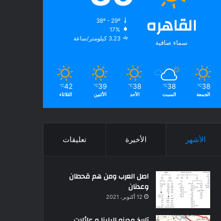
القاهره
38º - 29º
17%
3.23 كيلومتر/ساعة
سماء صافية
42
39
38
38
38
℃
℃
℃
℃
℃
الجمعة
السبت
الأحد
الأثنين
الثلاثاء
الأشهر
الأخيرة
تعليقات
اصل العرب ومن هم قحطان
وعدنان
12 أكتوبر، 2021
تاريخ مدينه البلينا و عائلات