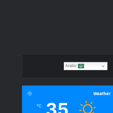
Arabic
Weather
35
℃