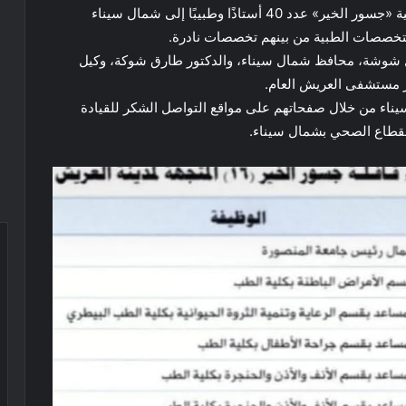
فيما أعلنت جامعة المنصورة في بيان، الدفع بقافلة طبية «جسور الخير» عدد 40 أستاذًا وطبيبًا إلى شمال سيناء
تخصصات الطبية من بينهم تخصصات نادرة.
يل شوشة، محافظ شمال سيناء، والدكتور طارق شوكة، وكيل
ر مستشفى العريش العام.
سيناء من خلال صفحاتهم على مواقع التواصل الشكر للقيادة
لقطاع الصحي بشمال سيناء.