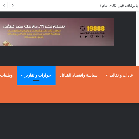
ف قبل 700 عام؟
عادات و تقاليد
سياسة واقتصاد القبائل
حوارات و تقارير
وطنيات