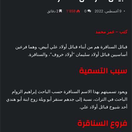
9 أغسطس، 2022
0
1٬858
2 دقائق
كتب – عمر محمد
قبائل السناقرة هم من أبناء قبائل أولاد علي أبيض، وهما فرعين
أساسيين قبائل أولاد سليمان “أولاد خروف”، والسناقرة.
سبب التسمية
ويعود تسميتهم بهذا الاسم السناقرة حسب الباحث إبراهيم الزوام
الباحث في التراث، نسبة إلى جدهم سنقر أبو ويلة زوج ابنة أبو هندي
أحد شيوخ قبائل أولاد علي.
فروع السناقرة