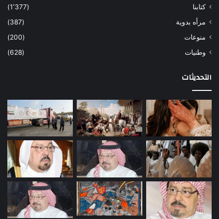
كتابنا
(1٬377)
مرأه بدوية
(387)
منوعات
(200)
وطنيات
(628)
التحديثات