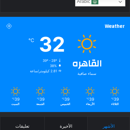
Arabic
Weather
32
℃
القاهره
39º - 28º
38%
2.81 كيلومتر/ساعة
سماء صافية
39
39
39
39
39
℃
℃
℃
℃
℃
الثلاثاء
الأربعاء
الخميس
الجمعة
السبت
الأشهر
الأخيرة
تعليقات