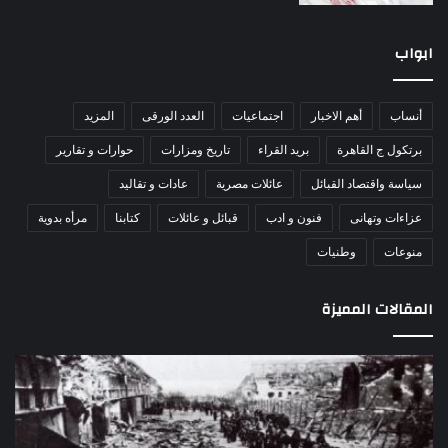
ابواب
أنساب
أهم الاخبار
اجتماعيات
العدد الورقى
المزيد
برتكول ج القاهرة
بريد القراء
تاريخ ومزارات
حوارات و تقارير
سياسة واقتصاد القبائل
عائلات مصرية
عادات و تقاليد
عزاءات وتهانى
فنون و ادب
قبائل و عائلات
كتابنا
مرأه بدوية
منوعات
وطنيات
المقالات المميزة
اللواء
الأ
دكتور
العا
راضي
للهل
عبدالمعطي
الأ
يكتب:
الإم