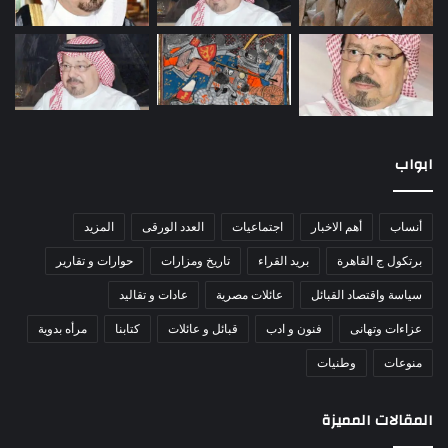
ابواب
أنساب
أهم الاخبار
اجتماعيات
العدد الورقى
المزيد
برتكول ج القاهرة
بريد القراء
تاريخ ومزارات
حوارات و تقارير
سياسة واقتصاد القبائل
عائلات مصرية
عادات و تقاليد
عزاءات وتهانى
فنون و ادب
قبائل و عائلات
كتابنا
مرأه بدوية
منوعات
وطنيات
المقالات المميزة