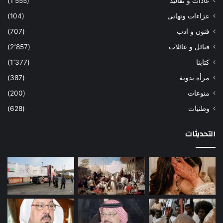
عادات و تقاليد
(1٬555)
عزاءات وتهانى
(104)
فنون و ادب
(707)
قبائل و عائلات
(2٬857)
كتابنا
(1٬377)
مرأه بدوية
(387)
منوعات
(200)
وطنيات
(628)
التحديثات