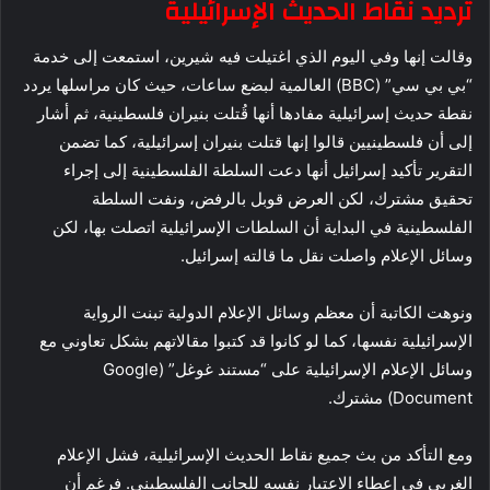
ترديد نقاط الحديث الإسرائيلية
وقالت إنها وفي اليوم الذي اغتيلت فيه شيرين، استمعت إلى خدمة
“بي بي سي” (BBC) العالمية لبضع ساعات، حيث كان مراسلها يردد
نقطة حديث إسرائيلية مفادها أنها قُتلت بنيران فلسطينية، ثم أشار
إلى أن فلسطينيين قالوا إنها قتلت بنيران إسرائيلية، كما تضمن
التقرير تأكيد إسرائيل أنها دعت السلطة الفلسطينية إلى إجراء
تحقيق مشترك، لكن العرض قوبل بالرفض، ونفت السلطة
الفلسطينية في البداية أن السلطات الإسرائيلية اتصلت بها، لكن
وسائل الإعلام واصلت نقل ما قالته إسرائيل.
ونوهت الكاتبة أن معظم وسائل الإعلام الدولية تبنت الرواية
الإسرائيلية نفسها، كما لو كانوا قد كتبوا مقالاتهم بشكل تعاوني مع
وسائل الإعلام الإسرائيلية على “مستند غوغل” (Google
Document) مشترك.
ومع التأكد من بث جميع نقاط الحديث الإسرائيلية، فشل الإعلام
الغربي في إعطاء الاعتبار نفسه للجانب الفلسطيني. فرغم أن