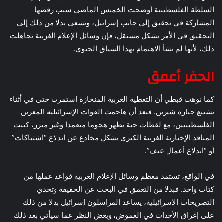
السلطة الفلسطينية أوضحت الخميس الماضي سبب رفضها
المشاركة في تحقيق إلى جانب إسرائيل، وتسعى بدلا من ذلك إلى
التحقيق في الأمر بشكل مستقل، فإن وسائل الإعلام الغربية تجاهلت
ذلك، لأنها لم تشأ الاهتمام بهذا السياق الحيوي.
الحفر أعمق
كما نوهت قبطي أن التغطية الغربية المنحازة استمرت حتى في أثناء
تشييع جنازة شيرين. فبعد أن هاجمت القوات الإسرائيلية المعزين
الفلسطينيين، مع لقطات حية تظهر هجوما متعمدا وغير مبرر، كتبت
المنافذ الإخبارية الغربية الكبرى بشكل مخادع عن اندلاع “اشتباكات”
أو “اندلاع أعمال عنف”.
في الواقع، تستمد معظم وسائل الإعلام الغربية قواعد عملها من
كتاب واحد. فبدلا من التعمق في البحث عن الحقيقة وتحدي
التصريحات الإسرائيلية، يساعد المراسلون إسرائيل بدلا من ذلك
على إغراق الأحداث في الغموض، وبغض النظر عما سيأتي بعد ذلك