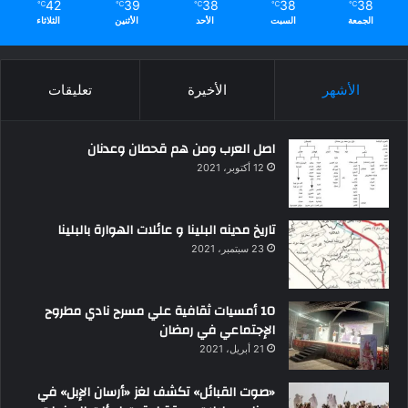
42
39
38
38
38
℃
℃
℃
℃
℃
الجمعة
السبت
الأحد
الأثنين
الثلاثاء
الأشهر
الأخيرة
تعليقات
اصل العرب ومن هم قحطان وعدنان
12 أكتوبر، 2021
تاريخ مدينه البلينا و عائلات الهوارة بالبلينا
23 سبتمبر، 2021
10 أمسيات ثقافية علي مسرح نادي مطروح
الإجتماعي في رمضان
21 أبريل، 2021
«صوت القبائل» تكشف لغز «أرسان الإبل» في