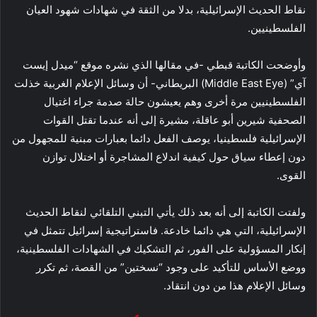
نقاط الحديث الإسرائيلية، بدلا من الثقة في شهادات شهود العيان
الفلسطينيين.
وأوضحت الكاتبة قبطي -في مقالها الذي نشره موقع “ميدل إيست
آي” (Middle East Eye) البريطاني- أن وسائل الإعلام الغربية خذلت
الفلسطينيين مرة أخرى وهم يعيشون حالة صدمة جراء اغتيال
الصحفية شيرين أبو عاقلة، مشيرة إلى أنه عندما تقتل القوات
الإسرائيلية فلسطينيا، يوصف الفعل دائما بعبارات مبنية للمجهول من
دون إعطاء سياق حول كيفية اندلاع المشاجرة أو اختلال توازن
القوى.
ولفتت الكاتبة إلى أنه بعد ذلك يأتي التبني التلقائي لنقاط الحديث
الإسرائيلية، التي هي دائما خادعة. فاستراتيجية إسرائيل تتمثل في
إنكار المسؤولية على الفور، ثم التشكيك في الشهادات الفلسطينية،
ووضع الأساس للتأكيد على وجود “نسختين” من القصة، ثم تكرر
وسائل الإعلام هذا من دون انتقاد.