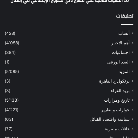
10 أمسيات ثقافية علي مسرح نادي مطروح الإجتماعي في رمضان
تصنيفات
أنساب
(428)
أهم الاخبار
(4٬058)
اجتماعيات
(384)
العدد الورقى
(1)
المزيد
(5٬085)
برتكول ج القاهرة
(3)
بريد القراء
(3)
تاريخ ومزارات
(5٬133)
حوارات و تقارير
(4٬221)
سياسة واقتصاد القبائل
(63)
عائلات مصرية
(77)