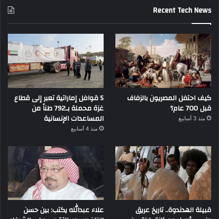
Recent Tech News
كيف احتفل المصريون بالزفاف
5 قوافل إماراتية تعبر إلى قطاع
قبل 700 عام؟
غزة محملة بـ792 طناً من
المساعدات الإنسانية
منذ 3 أسابيع
منذ 4 أسابيع
قبيلة الهدندوة.. تاريخ عريق
علاء عبدالله يكتب: بين حسن