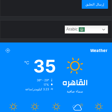
Arabic
Weather
35
℃
القاهره
38º - 29º
17%
3.23 كيلومتر/ساعة
سماء صافية