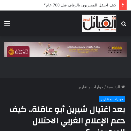
5 قوافل إماراتية تعبر إلى قطاع غزة محملة بـ792 طناً من المساعدات الإنسانية
بحث
الق
عن
الرئيسية
/
حوارات و تقارير
حوارات و تقارير
بعد اغتيال شيرين أبو عاقلة.. كيف
دعم الإعلام الغربي الاحتلال