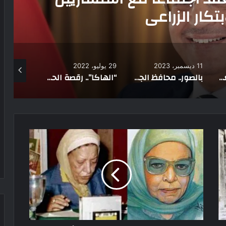
ابتكار الزراعي
11 ديسمبر، 2023
29 يوليو، 2022
19 فبراير، 2025
سيناريو مرعب بأفغانستان.. دولة وحيدة تدعمها
بالصور.. محافظ الجيزة يتفقد مقار لجان الانتخابات الرئاسية
“الهاكا”.. رقصة الحرب والقتال عند قبائل “الماوري” في نيوزيلندا