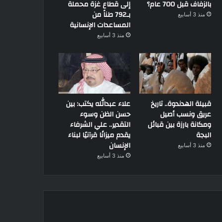
بالزفاف قبل 700 عام؟
إلى قطاع غزة محملة
بـ792 طناً من
منذ 3 أسابيع
المساعدات الإنسانية
منذ 3 أسابيع
19 أكتوبر، 2024
20 سبتمبر، 2021
«تاريخ الفوانيس في مصر» رحلة من النور إلى التراث
محافظ جنوب سيناء يعقد اجتماعا مع استشاريين لتعزيز الابتكار الزراعي
سيناريو مرعب بأفغانستان.. دولة وحيدة تدعمها
قبيلة الهدندوة.. تاريخ
علاء عبدالله يكتب: بين
عريق ونسب أصيل
حسن الظن وسوء
ومكانة بارزة بين قبائل
التقدير.. علي الشرفاء
البجة
يقدم ميزانًا قرآنيًا لبناء
الإنسان
منذ 3 أسابيع
منذ 3 أسابيع