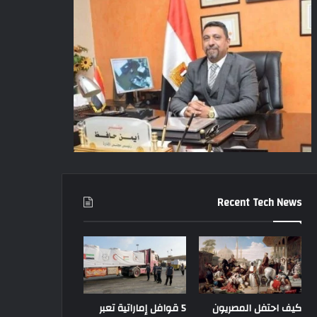
Recent Tech News
المزيد
20 سبتمبر، 2021
سيناريو مرعب بأفغانستان.. دو
كيف احتفل المصريون
5 قوافل إماراتية تعبر