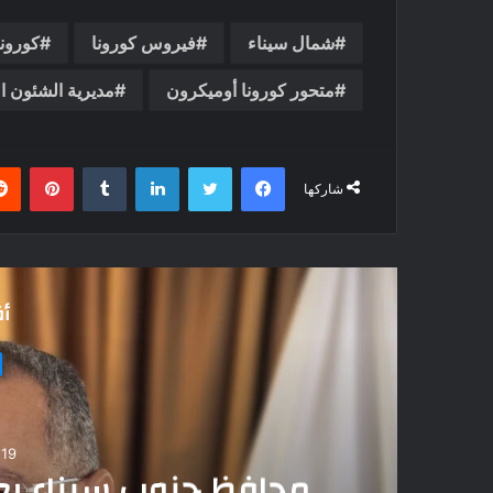
شمال سيناء
فيروس كورونا
كورونا
متحور كورونا أوميكرون
مديرية الشئون ا
فيسبوك
تويتر
لينكدإن
بينتي
شاركها
أق
19 أكتوبر، 2024
محافظ جنوب سيناء يع