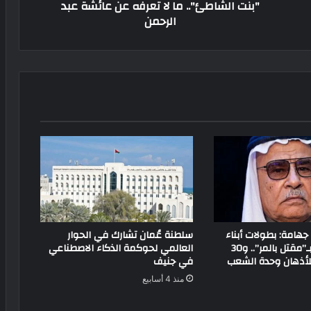
"بنت الشاطئ".. ما لا تعرفه عن عائشة عبد
الرحمن
جهامة: بطولات أبناء
سلطنة عُمان تشارك في الحوار
سيناء لم تبدأ بـ”مقتل بالمر”.. و30
العالمي لحوكمة الذكاء الاصطناعي
للأذهان وحدة الشعب
في جنيف
منذ 4 أسابيع