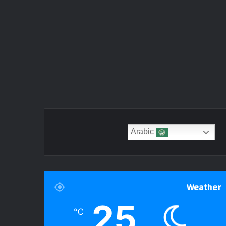
Arabic
Weather
25
℃