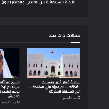
التكية السليمانية بين الماضي والحاضر (صور)
مقالات ذات صلة
سلطنةُ عُمان تُدين وتستنكر
الشيخ عبدالله 
المُخطّطات الإرهابيّة التي استهدفت
أمن المملكة المغربيّة
يونيو أعادت 
والجيش
منذ 4 أسابيع
منذ 4 أسابيع