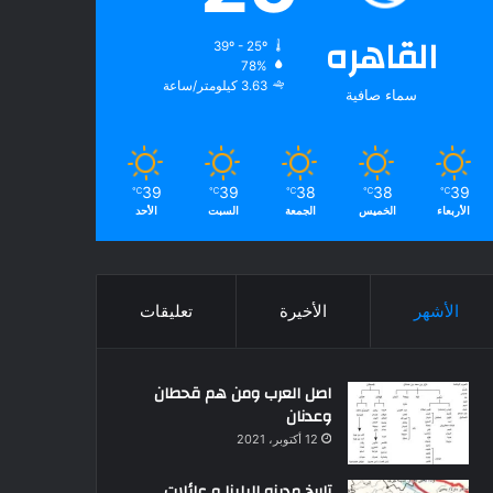
القاهره
39º - 25º
78%
3.63 كيلومتر/ساعة
سماء صافية
39
39
38
38
39
℃
℃
℃
℃
℃
الأربعاء
الخميس
الجمعة
السبت
الأحد
الأشهر
الأخيرة
تعليقات
اصل العرب ومن هم قحطان
وعدنان
12 أكتوبر، 2021
تاريخ مدينه البلينا و عائلات