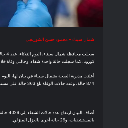
شمال سيناء – محمود حسن الشوربجي
سجلت م
كورونا. كما سجلت حالة واحدة شفاء، وحالتي وفاة خلال الـ24 ساعة الم
أعلنت مديرية الصحة بشمال سيناء في بيان لها، اليوم الث
874 حالة، وعدد حالات الوفاة بلغ 363 حالة على مستوى المحافظة منذ بداية الجائحة.
بالمستشفيات، و26 حالة أخرى بالعزل المنزلي.