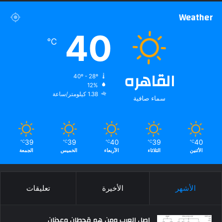
Weather
40
℃
القاهره
40º - 28º
12%
1.38 كيلومتر/ساعة
سماء صافية
39
39
40
39
40
℃
℃
℃
℃
℃
الأثنين
الثلاثاء
الأربعاء
الخميس
الجمعة
الأشهر
الأخيرة
تعليقات
اصل العرب ومن هم قحطان وعدنان