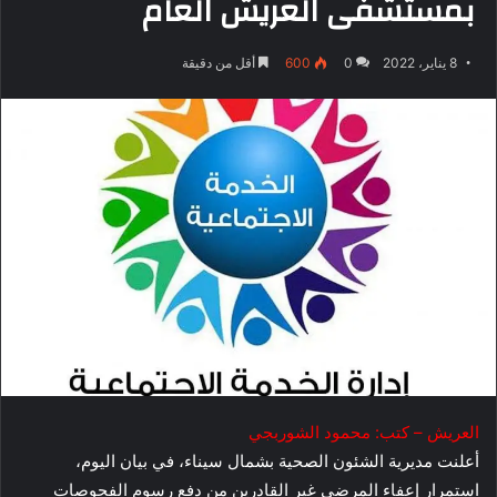
بمستشفى العريش العام
8 يناير، 2022
0
600
أقل من دقيقة
العريش – كتب: محمود الشوربجي
أعلنت مديرية الشئون الصحية بشمال سيناء، في بيان اليوم،
استمرار إعفاء المرضى غير القادرين من دفع رسوم الفحوصات