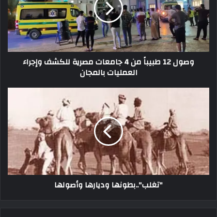
وصول 12 طبيباً من 4 جامعات مصرية للكشف وإجراء
العمليات بالمجان
"تغلب"..بطونها وديارها وأصولها