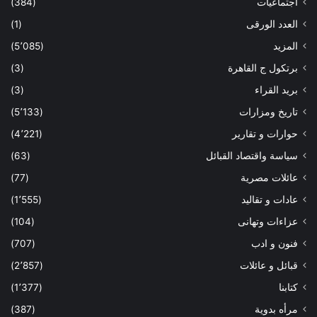
اجتماعيات
(384)
العدد الورقى
(1)
المزيد
(5٬085)
برتكول ج القاهرة
(3)
بريد القراء
(3)
تاريخ ومزارات
(5٬133)
حوارات و تقارير
(4٬221)
سياسة واقتصاد القبائل
(63)
عائلات مصرية
(77)
عادات و تقاليد
(1٬555)
عزاءات وتهانى
(104)
فنون و ادب
(707)
قبائل و عائلات
(2٬857)
كتابنا
(1٬377)
مرأه بدوية
(387)