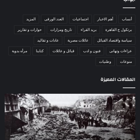
أنساب
أهم الاخبار
اجتماعيات
العدد الورقى
المزيد
برتكول ج القاهرة
بريد القراء
تاريخ ومزارات
حوارات و تقارير
سياسة واقتصاد القبائل
عائلات مصرية
عادات و تقاليد
عزاءات وتهانى
فنون و ادب
قبائل و عائلات
كتابنا
مرأه بدوية
منوعات
وطنيات
المقالات المميزة
اللواء
دكتور
راضي
عبدالمعطي
يكتب:
30
يونيو