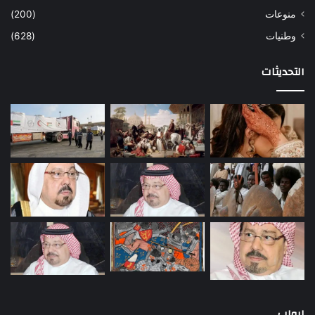
منوعات
(200)
وطنيات
(628)
التحديثات
ابواب