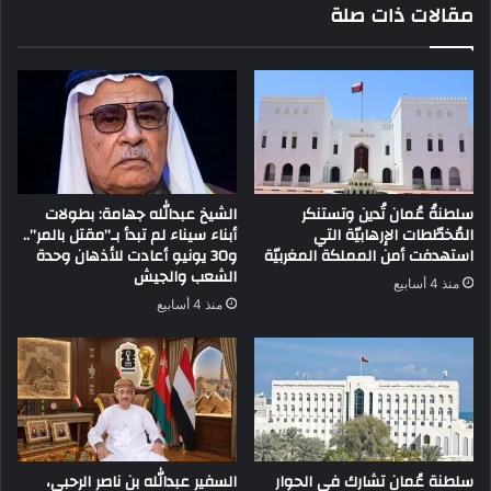
مقالات ذات صلة
سلطنةُ عُمان تُدين وتستنكر
الشيخ عبدالله جهامة: بطولات
المُخطّطات الإرهابيّة التي
أبناء سيناء لم تبدأ بـ”مقتل بالمر”..
استهدفت أمن المملكة المغربيّة
و30 يونيو أعادت للأذهان وحدة
الشعب والجيش
منذ 4 أسابيع
منذ 4 أسابيع
سلطنة عُمان تشارك في الحوار
السفير عبدالله بن ناصر الرحبي،