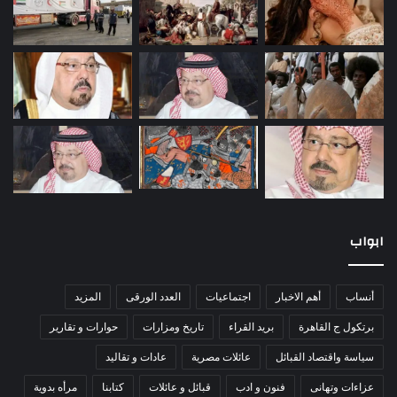
ابواب
أنساب
أهم الاخبار
اجتماعيات
العدد الورقى
المزيد
برتكول ج القاهرة
بريد القراء
تاريخ ومزارات
حوارات و تقارير
سياسة واقتصاد القبائل
عائلات مصرية
عادات و تقاليد
عزاءات وتهانى
فنون و ادب
قبائل و عائلات
كتابنا
مرأه بدوية