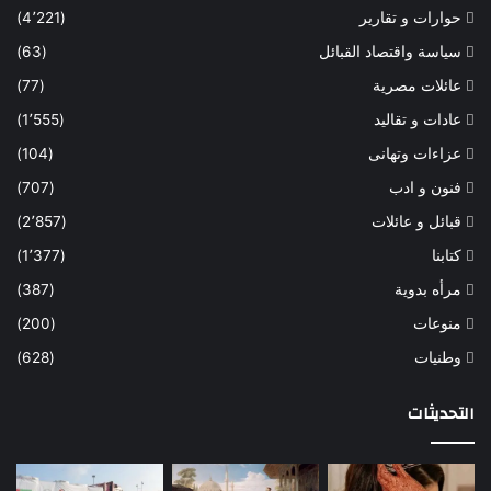
حوارات و تقارير
(4٬221)
سياسة واقتصاد القبائل
(63)
عائلات مصرية
(77)
عادات و تقاليد
(1٬555)
عزاءات وتهانى
(104)
فنون و ادب
(707)
قبائل و عائلات
(2٬857)
كتابنا
(1٬377)
مرأه بدوية
(387)
منوعات
(200)
وطنيات
(628)
التحديثات