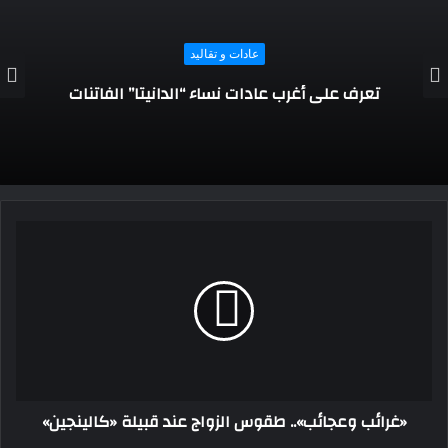
عادات و تقاليد
تعرف على ملابس الإمارات التقليدية للرجال
والنساء والأطفال
«غرائب وعجائب».. طقوس الزواج عند قبيلة «كالينجين»