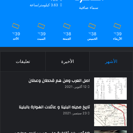
3.63 كيلومتر/ساعة
سماء صافية
39
39
38
38
39
℃
℃
℃
℃
℃
الأربعاء
الخميس
الجمعة
السبت
الأحد
الأشهر
الأخيرة
تعليقات
اصل العرب ومن هم قحطان وعدنان
12 أكتوبر، 2021
تاريخ مدينه البلينا و عائلات الهوارة بالبلينا
23 سبتمبر، 2021