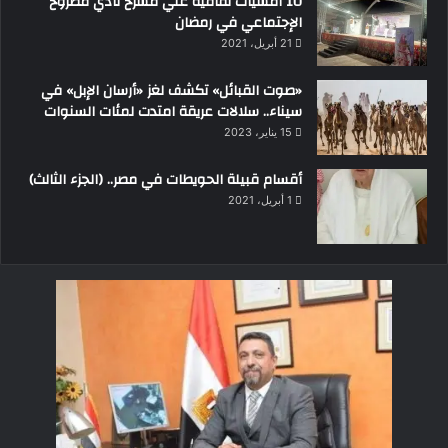
10 أمسيات ثقافية علي مسرح نادي مطروح
الإجتماعي في رمضان
21 أبريل، 2021
«صوت القبائل» تكشف لغز «أرسان الإبل» في
سيناء.. سلالات عريقة امتدت لمئات السنوات
15 يناير، 2023
أقسام قبيلة الحويطات في مصر.. (الجزء الثالث)
1 أبريل، 2021