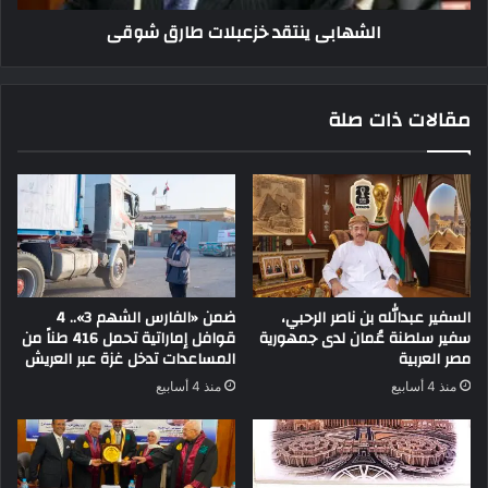
الشهابى ينتقد خزعبلات طارق شوقى
مقالات ذات صلة
السفير عبدالله بن ناصر الرحبي،
ضمن «الفارس الشهم 3».. 4
سفير سلطنة عُمان لدى جمهورية
قوافل إماراتية تحمل 416 طناً من
مصر العربية
المساعدات تدخل غزة عبر العريش
منذ 4 أسابيع
منذ 4 أسابيع