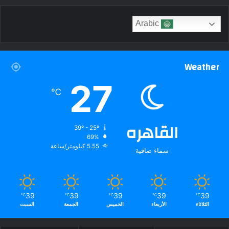
Arabic
Weather
27
℃
القاهره
39º - 25º
69%
5.55 كيلومتر/ساعة
سماء صافية
39
39
39
39
39
℃
℃
℃
℃
℃
الثلاثاء
الأربعاء
الخميس
الجمعة
السبت