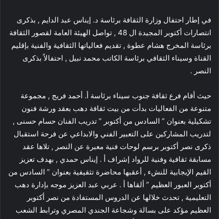
في إطار احتفال وزارة الثقافة برئاسة د. إيناس عبد الدايم , بذكرى
انتصارات أكتوبر المجيدة ال 48 , تواصل الهيئة العامة لقصور الثقافة
برئاسة المخرج هشام عطوة , تقديم فعالياتها الثقافية والفنية بإقليم
القناة وسيناء الثقافي برئاسة الكاتب محمد نبيل , احتفالاً بذكرى
النصر .
حيث أقام فرع ثقافة جنوب سيناء برئاسة أ. أحمد فريج , مجموعة
متنوعة من الفعاليات بدأت من بيت ثقافة دهب بعقد ورشة فنون
تشكيلية بعنوان ” السادس من أكتوبر ” تدريب الفنان حسام حسنى ,
لتدريب المشاركين على التعبير الفني والابداعي عن فرحة استقبال
ذكرى نصر أكتوبر برسم لوحات فنية معبرة عن النصر , تلاها عقد
مسابقة ثقافية وفنية للرواد إشراف أ . إيناس حمدي , بهدف تعزيز
القيم الإيجابية للنشء , أعقبها محاضرة تثقيفية بعنوان ” السادس من
أكتوبر العبور العظيم ” ألقاها أ . عربي عبد العزيز موجه بإدارة دهب
التعليمية , تحدث خلالها عن الدروس المستفادة من نصر أكتوبر
العظيم مؤكد على بسالة وشجاعة الجندي المصري وترابط الشعب