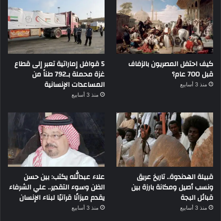
كيف احتفل المصريون بالزفاف
5 قوافل إماراتية تعبر إلى قطاع
قبل 700 عام؟
غزة محملة بـ792 طناً من
المساعدات الإنسانية
منذ 3 أسابيع
منذ 3 أسابيع
قبيلة الهدندوة.. تاريخ عريق
علاء عبدالله يكتب: بين حسن
ونسب أصيل ومكانة بارزة بين
الظن وسوء التقدير.. علي الشرفاء
قبائل البجة
يقدم ميزانًا قرآنيًا لبناء الإنسان
منذ 3 أسابيع
منذ 3 أسابيع