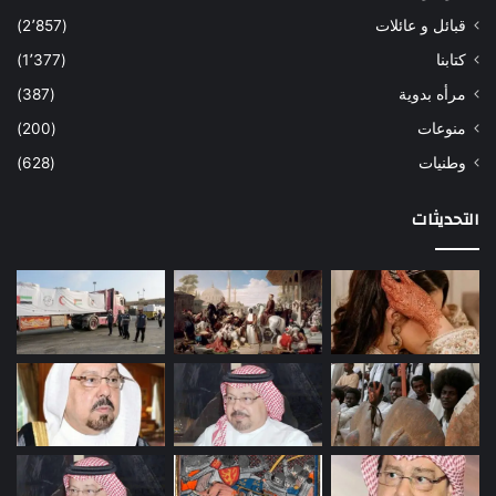
قبائل و عائلات
(2٬857)
كتابنا
(1٬377)
مرأه بدوية
(387)
منوعات
(200)
وطنيات
(628)
التحديثات