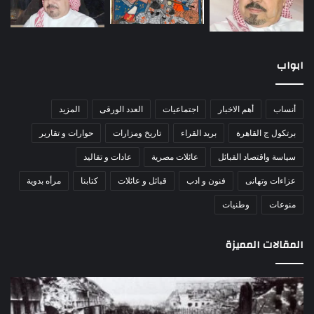
ابواب
أنساب
أهم الاخبار
اجتماعيات
العدد الورقى
المزيد
برتكول ج القاهرة
بريد القراء
تاريخ ومزارات
حوارات و تقارير
سياسة واقتصاد القبائل
عائلات مصرية
عادات و تقاليد
عزاءات وتهانى
فنون و ادب
قبائل و عائلات
كتابنا
مرأه بدوية
منوعات
وطنيات
المقالات المميزة
اللواء
الأ
دكتور
العا
راضي
للهل