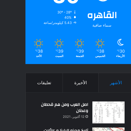
القاهره
30º - 28º
40%
5.43 كيلومتر/ساعة
سماء صافية
38
39
39
38
30
℃
℃
℃
℃
℃
الأربعاء
الخميس
الجمعة
السبت
الأحد
الأشهر
الأخيرة
تعليقات
اصل العرب ومن هم قحطان
وعدنان
12 أكتوبر، 2021
تاريخ مدينه البلينا و عائلات