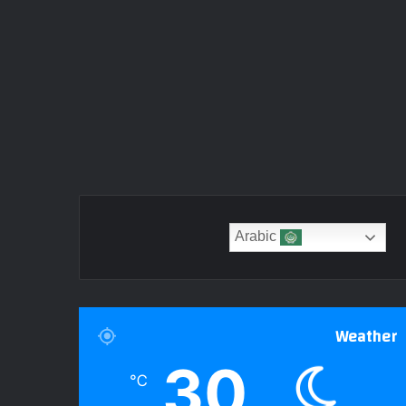
Arabic
Weather
30
℃