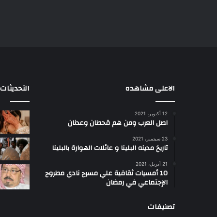
الاعلى مشاهده
التحديثات
12 أكتوبر، 2021
ا
اصل العرب ومن هم قحطان وعدنان
ع
ج
23 سبتمبر، 2021
ب
تاريخ مدينه البلينا و عائلات الهوارة بالبلينا
أ
21 أبريل، 2021
س
10 أمسيات ثقافية علي مسرح نادي مطروح
ل
الإجتماعي في رمضان
ت
ب
تصنيفات
ب