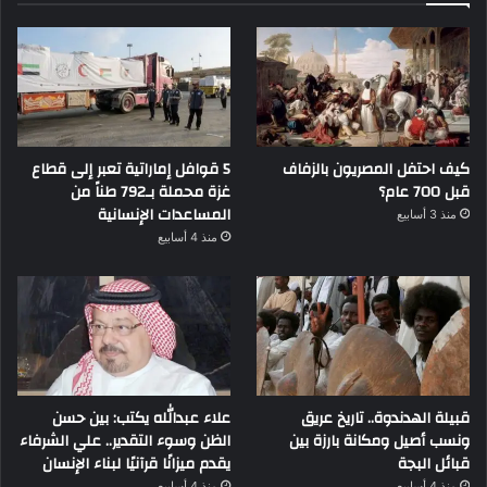
كيف احتفل المصريون بالزفاف
5 قوافل إماراتية تعبر إلى قطاع
قبل 700 عام؟
غزة محملة بـ792 طناً من
المساعدات الإنسانية
منذ 3 أسابيع
منذ 4 أسابيع
قبيلة الهدندوة.. تاريخ عريق
علاء عبدالله يكتب: بين حسن
ونسب أصيل ومكانة بارزة بين
الظن وسوء التقدير.. علي الشرفاء
قبائل البجة
يقدم ميزانًا قرآنيًا لبناء الإنسان
منذ 4 أسابيع
منذ 4 أسابيع