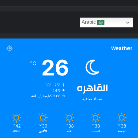
Arabic
Weather
26
℃
القاهره
38º - 25º
44%
3.06 كيلومتر/ساعة
سماء صافية
42
39
38
38
38
℃
℃
℃
℃
℃
الجمعة
السبت
الأحد
الأثنين
الثلاثاء