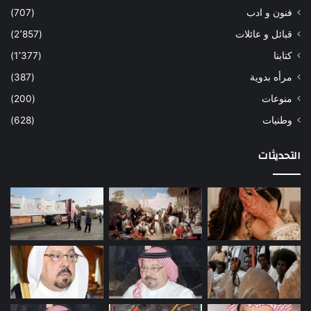
فنون و ادب
(707)
قبائل و عائلات
(2٬857)
كتابنا
(1٬377)
مرأه بدوية
(387)
منوعات
(200)
وطنيات
(628)
التحديثات