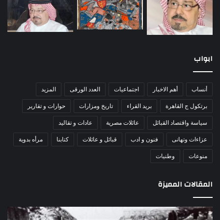
ابواب
أنساب
أهم الاخبار
اجتماعيات
العدد الورقى
المزيد
برتكول ج القاهرة
بريد القراء
تاريخ ومزارات
حوارات و تقارير
سياسة واقتصاد القبائل
عائلات مصرية
عادات و تقاليد
عزاءات وتهانى
فنون و ادب
قبائل و عائلات
كتابنا
مرأه بدوية
منوعات
وطنيات
المقالات المميزة
مذبحة
اللو