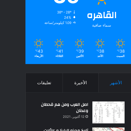
القاهره
38º - 28º
24%
1.09 كيلومتر/ساعة
سماء صافية
43
41
39
38
38
℃
℃
℃
℃
℃
السبت
الأحد
الأثنين
الثلاثاء
الأربعاء
الأشهر
الأخيرة
تعليقات
اصل العرب ومن هم قحطان
وعدنان
12 أكتوبر، 2021
تاريخ مدينه البلينا و عائلات