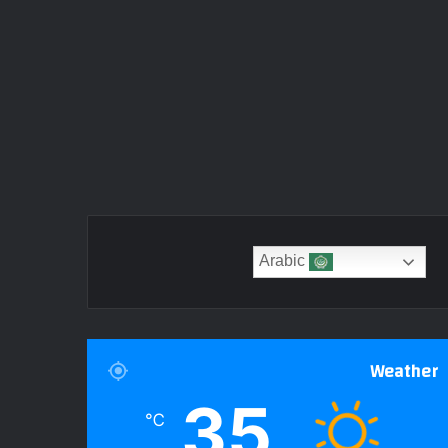
Arabic
Weather
35
℃