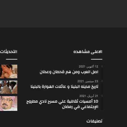
الاعلى مشاهده
التحديثات
12 أكتوبر، 2021
ا
اصل العرب ومن هم قحطان وعدنان
ع
ج
23 سبتمبر، 2021
ب
تاريخ مدينه البلينا و عائلات الهوارة بالبلينا
أ
21 أبريل، 2021
س
10 أمسيات ثقافية علي مسرح نادي مطروح
ل
الإجتماعي في رمضان
ت
ب
تصنيفات
ب