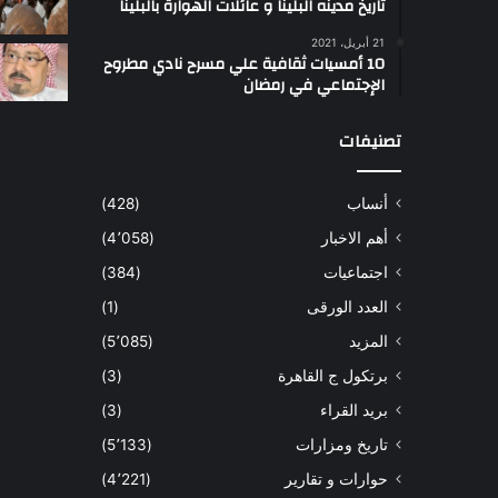
تاريخ مدينه البلينا و عائلات الهوارة بالبلينا
أ
21 أبريل، 2021
س
10 أمسيات ثقافية علي مسرح نادي مطروح
ل
الإجتماعي في رمضان
ت
ب
تصنيفات
ب
ي
أنساب
(428)
أ
ل
أهم الاخبار
(4٬058)
و
اجتماعيات
(384)
ا
و
العدد الورقى
(1)
المزيد
(5٬085)
برتكول ج القاهرة
(3)
بريد القراء
(3)
تاريخ ومزارات
(5٬133)
حوارات و تقارير
(4٬221)