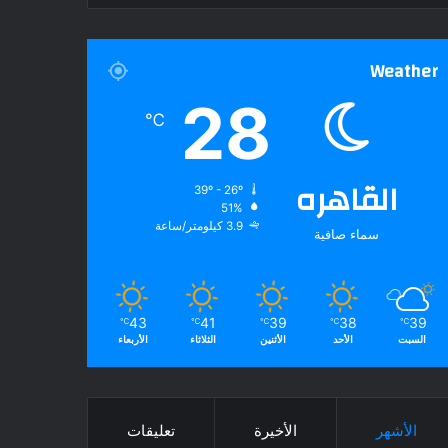
Weather
28
℃
القاهره
39º - 26º
51%
3.9 كيلومتر/ساعة
سماء صافية
43
41
39
38
39
℃
℃
℃
℃
℃
السبت
الأحد
الأثنين
الثلاثاء
الأربعاء
الأشهر
الأخيرة
تعليقات