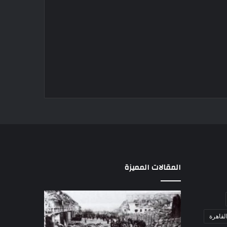
المقالات المميزة
مذبحة
اللواء
اللد..
دكتور
لقاهرة
القصة
راضي
الكاملة
عبدالمعطي