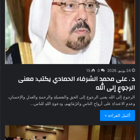
24 يونيو، 2026
0
15
د . على محمد الشرفاء الحمادي يكتب: معنى
الرجوعِ إلى الله
الرجوع إلى الله يعني الرجوع إلى الحق والفضيلةِ والرحمةِ والعدلِ والإحسانِ،
وعدمِ الاعتداءِ على أرواحِ الناسِ وحُرُمَاتِهم، ودعوةِ اللهِ للناس…
أكمل القراءة »