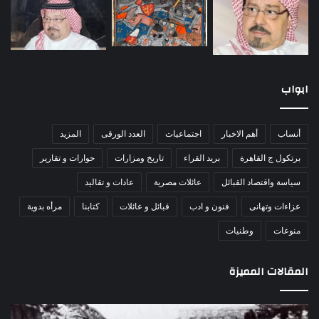
ابواب
أنساب
أهم الاخبار
اجتماعيات
العدد الورقى
المزيد
برتكول ج القاهرة
بريد القراء
تاريخ ومزارات
حوارات و تقارير
سياسة واقتصاد القبائل
عائلات مصرية
عادات و تقاليد
عزاءات وتهانى
فنون و ادب
قبائل و عائلات
كتابنا
مرأه بدوية
منوعات
وطنيات
المقالات المميزة
اللواء
الأ