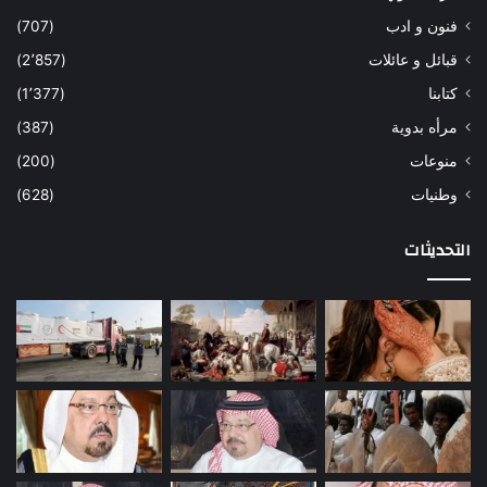
فنون و ادب
(707)
قبائل و عائلات
(2٬857)
كتابنا
(1٬377)
مرأه بدوية
(387)
منوعات
(200)
وطنيات
(628)
التحديثات