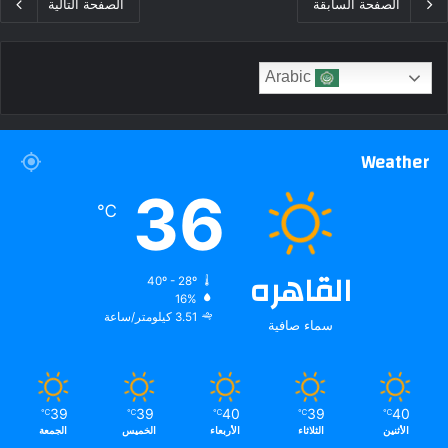
الصفحة السابقة
الصفحة التالية
Arabic
Weather
36
℃
القاهره
40º - 28º
16%
3.51 كيلومتر/ساعة
سماء صافية
39
39
40
39
40
℃
℃
℃
℃
℃
الأثنين
الثلاثاء
الأربعاء
الخميس
الجمعة