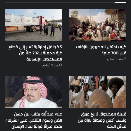
كيف احتفل المصريون بالزفاف
5 قوافل إماراتية تعبر إلى قطاع
قبل 700 عام؟
غزة محملة بـ792 طناً من
المساعدات الإنسانية
منذ 3 أسابيع
منذ 3 أسابيع
قبيلة الهدندوة.. تاريخ عريق
علاء عبدالله يكتب: بين حسن
ونسب أصيل ومكانة بارزة بين
الظن وسوء التقدير.. علي الشرفاء
قبائل البجة
يقدم ميزانًا قرآنيًا لبناء الإنسان