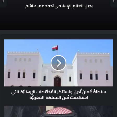
شعبة السرد باتحاد كتاب
مصرتناقش”المتشابهون” للروائي أحمد طايل
سلطنةُ عُمان تُدين وتستنكر المُخطّطات الإرهابيّة التي
استهدفت أمن المملكة المغربيّة