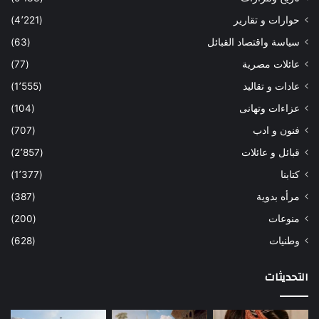
حوارات و تقارير
(4٬221)
سياسة واقتصاد القبائل
(63)
عائلات مصرية
(77)
عادات و تقاليد
(1٬555)
عزاءات وتهانى
(104)
فنون و ادب
(707)
قبائل و عائلات
(2٬857)
كتابنا
(1٬377)
مرأه بدوية
(387)
منوعات
(200)
وطنيات
(628)
التحديثات