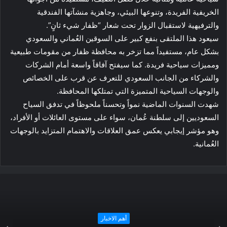
الخريفية الفريدة، وتنوعها البيئي، وجاهزية منشآتها الفندقية
والترفيهية لاستقبال الزوار تحت شعار “ظفار شيء ثانٍ”.
سيعود هذا الملتقى بنفع كبير على السوقين العُماني والسعودي
بشكل عام، مستفيداً مما تزخر به محافظة ظفار من مقومات طبيعية
ومميزات سياحية فريدة. كما سيفتح آفاقاً واسعة أمام الشركات
والشركاء من الجانب السعودي للتعرف عن قرب على الخصائص
والوجهات السياحية المتميزة التي تمتلكها المحافظة.
شهدت السنوات الماضية نمواً وتحسناً ملحوظاً في تدفق السياح
السعوديين إلى سلطنة عُمان، سواء على مستوى العائلات أو الأفراد،
وهو مؤشر إيجابي يعكس عمق العلاقات والاهتمام المتزايد بالوجهات
العُمانية.
أهم الاخبار