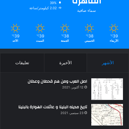
القاهره
39%
2.02 كيلومتر/ساعة
سماء صافية
39
39
38
38
39
℃
℃
℃
℃
℃
الأربعاء
الخميس
الجمعة
السبت
الأحد
الأشهر
الأخيرة
تعليقات
اصل العرب ومن هم قحطان وعدنان
12 أكتوبر، 2021
تاريخ مدينه البلينا و عائلات الهوارة بالبلينا
23 سبتمبر، 2021