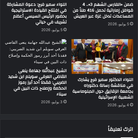
ضمن «الفارس الشهم 3».. 4
اللواء سمير فرج: دعوة المشاركة
قوافل إماراتية تحمل 416 طناً من
في افتتاح القيادة الاستراتيجية
المساعدات تدخل غزة عبر العريش
بحضور الرئيس السيسي أعظم
تشريف في حياتي
5 يوليو، 2026
5 يوليو، 2026
الشيخ عبدالله جهامة ينعى
القاضي العرفي سويلم ابن شديد
اللواء الدكتور سمير فرج يشارك
الضريبي: فقدنا أحد أبرز رموز
في مناقشة رسالة دكتوراه
الحكمة وإصلاح ذات البين في
بجامعة الزقازيق حول الدبلوماسية
سيناء
الشعبية الإسرائيلية
3 يوليو، 2026
4 يوليو، 2026
اترك تعليقاً