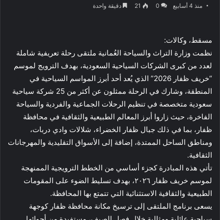
منذ 4 أسابيع
0
21
دقيقة واحدة
مسقط، وكالات:
نظمت وزارة التراث والسياحة العُمانية ملتقى رحلة تعريفية شاملة
لعدد من كبرى الشركات السياحية السعودية، بهدف الترويج لموسم
“خريف ظفار 2026” الذي يُعد أحد أبرز المواسم السياحية في
المنطقة، وشارك في الرحلة ممثلون عن أكثر من 25 شركة سياحية
سعودية متخصصة في تنظيم الرحلات الجماعية والفردية والسياحة
الفاخرة، حيث زاروا أبرز المعالم الطبيعية والثقافية في محافظة
ظفار، بما في ذلك جبال ظفار الخضراء، شلالات وادي دربات،
ومناطق الساحل الممتدة، إضافة إلى الأسواق التقليدية والمهرجانات
الثقافية.
تأتي هذه المبادرة كجزء أساسي من الخطط الترويجية الممنهجة
لموسم خريف ظفار ٢٠٢٦، بهدف تسليط الضوء على المقومات
الطبيعية والثقافية الاستثنائية التي تتمتع بها المحافظة.
يسعى برنامج الملتقى إلى ترسيخ مكانة محافظة ظفار كوجهة
سياحية عائلية ومثالية خلال فصل الصيف، مستفيدة من أجوائها