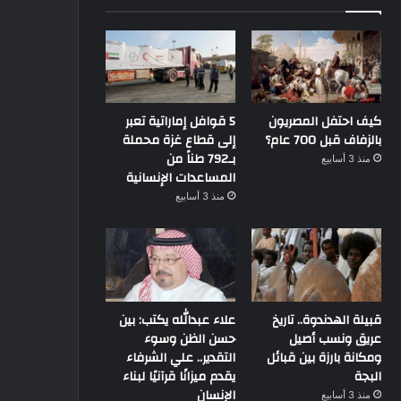
كيف احتفل المصريون
5 قوافل إماراتية تعبر
بالزفاف قبل 700 عام؟
إلى قطاع غزة محملة
بـ792 طناً من
منذ 3 أسابيع
المساعدات الإنسانية
منذ 3 أسابيع
قبيلة الهدندوة.. تاريخ
علاء عبدالله يكتب: بين
عريق ونسب أصيل
حسن الظن وسوء
ومكانة بارزة بين قبائل
التقدير.. علي الشرفاء
البجة
يقدم ميزانًا قرآنيًا لبناء
الإنسان
منذ 3 أسابيع