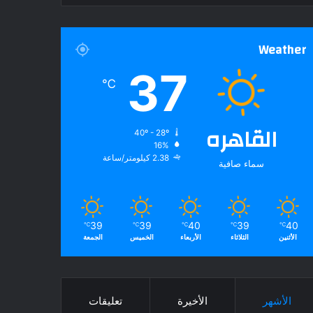
Weather
37
℃
القاهره
40º - 28º
16%
2.38 كيلومتر/ساعة
سماء صافية
39
39
40
39
40
℃
℃
℃
℃
℃
الأثنين
الثلاثاء
الأربعاء
الخميس
الجمعة
الأشهر
الأخيرة
تعليقات