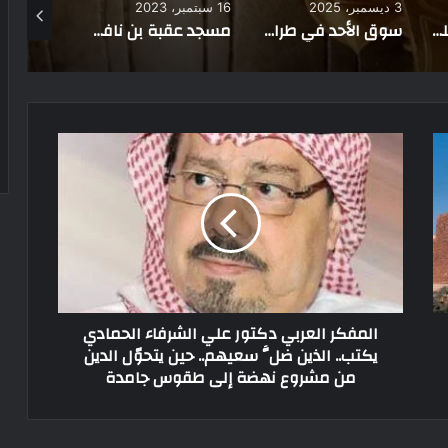
16 سبتمبر، 2023
12 أبريل، 2026
18 مايو، 2026
سوق الأحد في طرابلس: تاريخ عريق وتحديات مستقبلية للباعة
مسجد عقبة بن نافع: رمز للإسلام والحضارة التونسية منذ 14 قرناً
أثينا من مهد الفلسفة إلى جوهرة في تاج العثمانيين
المفكر العربي دكتور علي الشرفاء الحمادي
يكتب.. الذين ضلَّ سعيهم.. حين يتحوّل الدين
من مشروع نهضة إلى طقوس جامدة