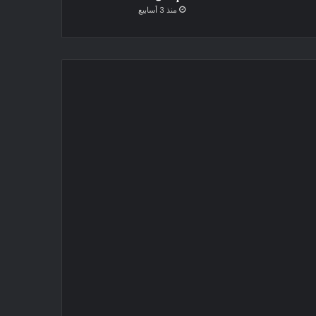
منذ 3 أسابيع
تاريخ ومزارات
3 ديسمبر، 2025
سوق الأحد في طرابلس: تار
مستقبلية للب