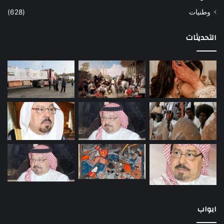
وطنيات
(628)
التحديثات
ابواب