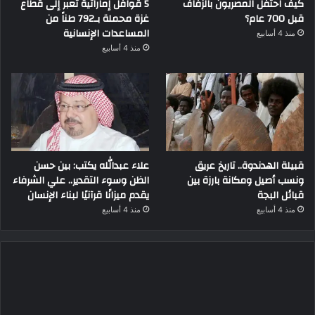
كيف احتفل المصريون بالزفاف
5 قوافل إماراتية تعبر إلى قطاع
قبل 700 عام؟
غزة محملة بـ792 طناً من
المساعدات الإنسانية
منذ 4 أسابيع
منذ 4 أسابيع
قبيلة الهدندوة.. تاريخ عريق
علاء عبدالله يكتب: بين حسن
ونسب أصيل ومكانة بارزة بين
الظن وسوء التقدير.. علي الشرفاء
قبائل البجة
يقدم ميزانًا قرآنيًا لبناء الإنسان
منذ 4 أسابيع
منذ 4 أسابيع