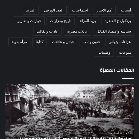
أنساب
أهم الاخبار
اجتماعيات
العدد الورقى
المزيد
برتكول ج القاهرة
بريد القراء
تاريخ ومزارات
حوارات و تقارير
سياسة واقتصاد القبائل
عائلات مصرية
عادات و تقاليد
عزاءات وتهانى
فنون و ادب
قبائل و عائلات
كتابنا
مرأه بدوية
منوعات
وطنيات
المقالات المميزة
اللواء
الأ
دكتور
العا
راضي
للهل
عبدالمعطي
الأ
يكتب:
الإم
30
يتف
يونيو
مرك
ا
–
الع
منذ 4 أسابيع