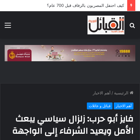
5 قوافل إماراتية تعبر إلى قطاع غزة محملة بـ792 طناً من المساعدات الإنسانية
بحث
الق
عن
الرئيسية
/
أهم الاخبار
أهم الاخبار
قبائل و عائلات
فايز أبو حرب: زلزال سياسي يبعث
الأمل ويعيد الشرفاء إلى الواجهة