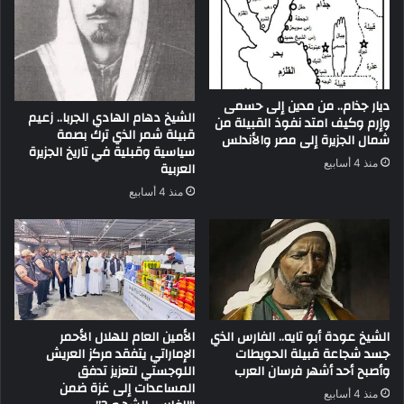
ديار جذام.. من مدين إلى حسمى
الشيخ دهام الهادي الجربا.. زعيم
وإرم وكيف امتد نفوذ القبيلة من
قبيلة شمر الذي ترك بصمة
شمال الجزيرة إلى مصر والأندلس
سياسية وقبلية في تاريخ الجزيرة
منذ 4 أسابيع
العربية
منذ 4 أسابيع
الشيخ عودة أبو تايه.. الفارس الذي
الأمين العام للهلال الأحمر
جسد شجاعة قبيلة الحويطات
الإماراتي يتفقد مركز العريش
وأصبح أحد أشهر فرسان العرب
اللوجستي لتعزيز تدفق
المساعدات إلى غزة ضمن
منذ 4 أسابيع