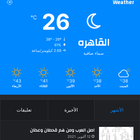
Weather
26
℃
القاهره
38º - 26º
61%
2.69 كيلومتر/ساعة
سماء صافية
43
41
39
38
38
℃
℃
℃
℃
℃
السبت
الأحد
الأثنين
الثلاثاء
الأربعاء
الأشهر
الأخيرة
تعليقات
اصل العرب ومن هم قحطان وعدنان
12 أكتوبر، 2021