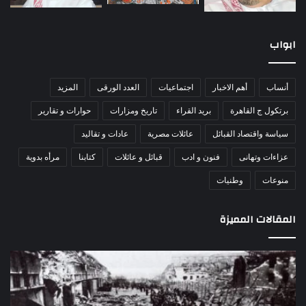
ابواب
أنساب
أهم الاخبار
اجتماعيات
العدد الورقى
المزيد
برتكول ج القاهرة
بريد القراء
تاريخ ومزارات
حوارات و تقارير
سياسة واقتصاد القبائل
عائلات مصرية
عادات و تقاليد
عزاءات وتهانى
فنون و ادب
قبائل و عائلات
كتابنا
مرأه بدوية
منوعات
وطنيات
المقالات المميزة
اللواء
الأ
دكتور
العا
راضي
للهل
عبدالمعطي
الأ