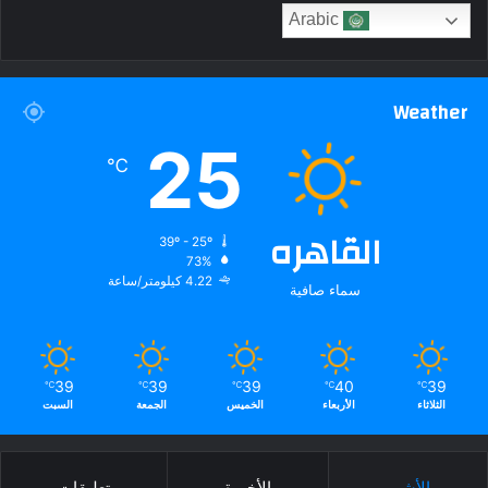
Arabic
Weather
25
℃
القاهره
39º - 25º
73%
4.22 كيلومتر/ساعة
سماء صافية
39
39
39
40
39
℃
℃
℃
℃
℃
الثلاثاء
الأربعاء
الخميس
الجمعة
السبت
الأشهر
الأخيرة
تعليقات