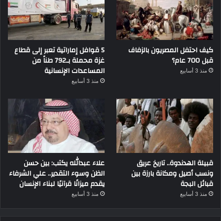
كيف احتفل المصريون بالزفاف
5 قوافل إماراتية تعبر إلى قطاع
قبل 700 عام؟
غزة محملة بـ792 طناً من
المساعدات الإنسانية
منذ 3 أسابيع
منذ 3 أسابيع
قبيلة الهدندوة.. تاريخ عريق
علاء عبدالله يكتب: بين حسن
ونسب أصيل ومكانة بارزة بين
الظن وسوء التقدير.. علي الشرفاء
قبائل البجة
يقدم ميزانًا قرآنيًا لبناء الإنسان
منذ 3 أسابيع
منذ 3 أسابيع