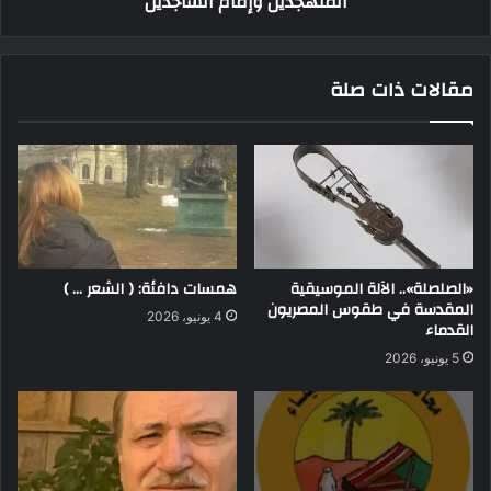
المتهجدين وإمام الساجدين
مقالات ذات صلة
«الصلصلة».. الآلة الموسيقية
همسات دافئة: ( الشعر … )
المقدسة في طقوس المصريون
4 يونيو، 2026
القدماء
5 يونيو، 2026