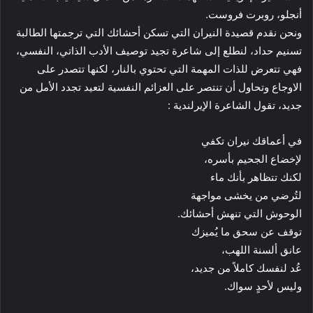
أنجلو، روبرت فروست.
ونحن نقدم قصيدة النيران التي تسكن أحشائك التي ترجمتها الطالبة
تسنيم حداد، لنطلع إلى شاعرة تجيد توصيف الأدب الذاتي، النفسي،
فهي تتعرض للذات المهمة التي تحتوي بالنار، لكنها تتصدر على
الاوجاع وتحاول أن تنتصر على العزائم النفسية لتعيد تجدد الأمل من
جديد، تقول الشاعرة الإيرلندية :
في أعماقك نيران تكفي
لإخضاع الجحيم بأسره،
لكنك تتظاهر بأنك ماء
لتُرضي من يخشى مواجهة
الوحوش التي تنهش أحشائك.
توقف عن سحق ما يُميزك
عانق ألسنة اللهب،
عُد لنفسك كاملاً من جديد،
وليس لأحدٍ سواك.