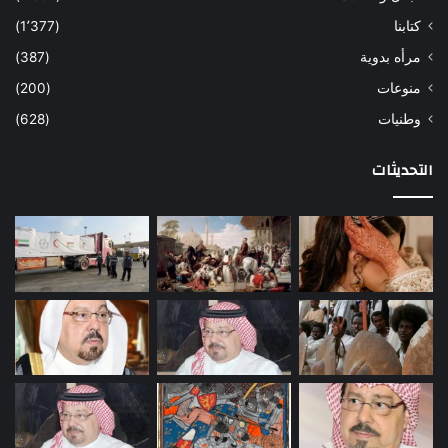
كتابنا
(1٬377)
مرأه بدوية
(387)
منوعات
(200)
وطنيات
(628)
التحديثات