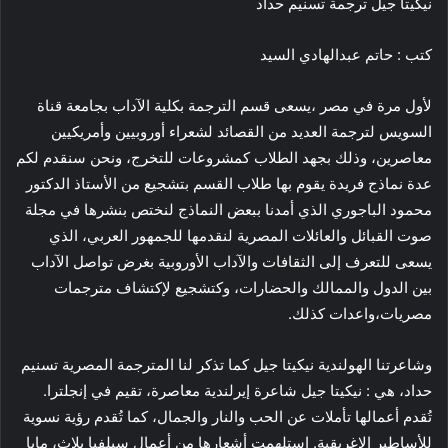
نيكيتا جيل ترجمة تسنيم حداد
كتب : حاتم عبدالهادي السيد
لأول مرة في مصر ،يسعى قسم الترجمة بكلية الآداب بجامعة قناة
السويس لترجمة العديد من القصائد لشعراء أوروبيين وأمريكيين
معاصرين، وذلك بجهد الطلاب كمشروعات للتخرج، ونحن سنقدم لكم
عدة نماذج فريدة يقوم بها طلاب القسم بتشجيع من الأستاذ الدكتور
محمود الباجوري الذي أمدنا ببعض النماذج لنختص بنشرها في مجلة
صوت القبائل والعائلات المصرية لنقدمها للجمهور العربي، الذي
يسعى للتعرف إلى الثقافات والآداب الأوروبية بغرض تواصل الآداب
بين الدول والممالك والحضارات، وكتشجيع لإكتشاف مترجمات
مصريات،واعدات كذلك.
وشاعرتنا الهولندية نيكيتا جيل كما تذكر لنا المترجمة المصرية تسنيم
حداد، هي : نيكيتا جيل شاعرة إيرلندية معاصرة، تقيم في إنجلترا.
تُقدم أعمالها تأملات عن الحب والنار والجمال، كما تُقدم رؤية نسوية
للأساطير الإغريقية. استلهمت أشعارها من أعمال سيلفيا بلاث، مايا