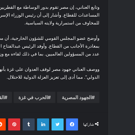
وتابع العناني، إن مصر تقوم بدور الوساطة مع القطريي
المساعدات للقطاع. وأشار إلى أن رئيس الوزراء الإسرائي
للمخاوف من استمرارية ولايته السياسية.
وأوضح عضو المجلس القومي للشؤون الخارجية، أن 
بمغادرة الأجانب من القطاع. وأوفد الرئيس عبدالفتا
عدد من المسؤولين العالميين. بما في ذلك لقاءه مع وزي
ووصف العناني جهود مصر لوقف العدوان على غزة بأنها
الدولي”. مما أدى إلى تعزيز العزلة الدولية للاحتلال.
الجهود المصرية
الحرب في غزة
ال
فيسبوك
تويتر
لينكدإن
بينتي
شاركها