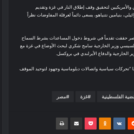
ن والأمريكيين لتحقيق وقف إطلاق النار في غزة وتقديم
لي، بنيامين نتنياهو، يسعى دائماً لعرقلة المفاوضات نظراً
مصر حققت تقدماً في شروط دخول المساعدات بشرط السماح
ح السيسي وزير الخارجية سامح شكري لبحث الأوضاع في غزة مع
ر الخارجية والدفاع الأيرلندي في بروكسل.
 “تحركات سياسية واتصالات دبلوماسية وجهود لتوحيد الموقف
قضية الفلسطينية
غزة
مصر
ريست
بوكيت
Odnoklassniki
مشاركة عبر البريد
طباعة