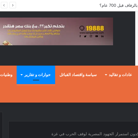
ف قبل 700 عام؟
عادات و تقاليد
سياسة واقتصاد القبائل
حوارات و تقارير
وطنيات
ؤكدون استمرار الجهود المصرية لوقف الحرب في غزة