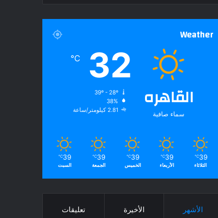
Weather
32
℃
القاهره
39º - 28º
38%
2.81 كيلومتر/ساعة
سماء صافية
39
39
39
39
39
℃
℃
℃
℃
℃
الثلاثاء
الأربعاء
الخميس
الجمعة
السبت
الأشهر
الأخيرة
تعليقات