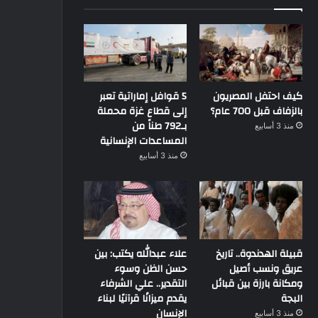
كيف احتفل المصريون
5 قوافل إماراتية تعبر
بالزفاف قبل 700 عام؟
إلى قطاع غزة محملة
بـ792 طناً من
منذ 3 أسابيع
المساعدات الإنسانية
منذ 3 أسابيع
قبيلة الهدندوة.. تاريخ
علاء عبدالله يكتب: بين
عريق ونسب أصيل
حسن الظن وسوء
ومكانة بارزة بين قبائل
التقدير.. علي الشرفاء
البجة
يقدم ميزانًا قرآنيًا لبناء
الإنسان
منذ 3 أسابيع