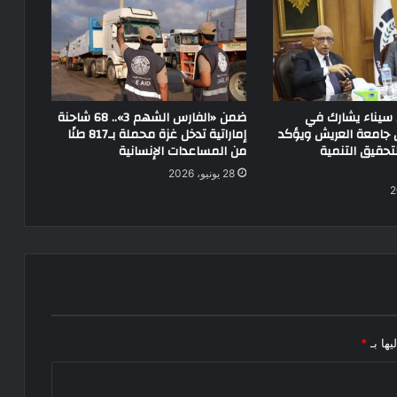
سيناء يشارك في
ضمن «الفارس الشهم 3».. 68 شاحنة
جامعة العريش ويؤكد
إماراتية تدخل غزة محملة بـ817 طنًا
تحقيق التنمية
من المساعدات الإنسانية
28 يونيو، 2026
يها بـ
*