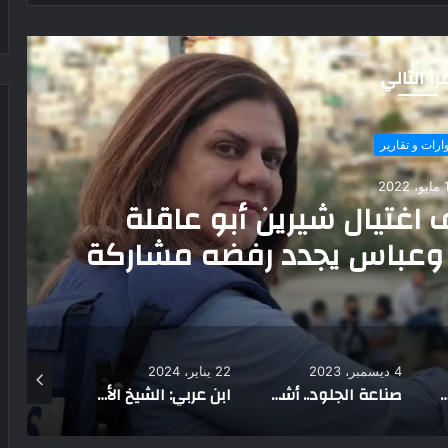
رأ التالي
اريخ ومزارات
جراد أثر حيّ بطريق الحاج
قديم في سيناء
22 يناير، 2024
24 نوفمبر، 2022
15 مايو، 2022
الحرف اليدوية في تاريخ الأندلس
ابن عربي: الشيخ الأكبر والمتصوف الذي غير وجه الفلسفة والصوفية
كأس التفوق وأمسيات شعرية وأنشطة متنوعة بثقافة شمال سيناء