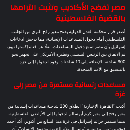
مصر تفضح الأكاذيب وتثبت التزامها
بالقضية الفلسطينية
أصدر قرار محكمة العدل الدولية بفتح معبر رفح البري من الجانب
الفلسطيني أمام دخول المساعدات الإنسانية، مما يدحض ادعاءات
إسرائيل بأن مصر تمنع دخول المساعدات. نقلًا عن قناة إكسترا نيوز،
تم الاتفاق بين الرئيس السيسي ونظيره الأمريكي على تجهيز نحو
600 شاحنة بالإضافة إلى 10 شاحنات وقود لدخولها إلى غزة
بالتنسيق مع الأمم المتحدة.
مساعدات إنسانية مستمرة من مصر إلى
غزة
أكدت “القاهرة الإخبارية” انطلاق 200 شاحنة مساعدات إنسانية من
معبر رفح إلى معبر كرم أبوسالم لدخولها إلى الأراضي الفلسطينية.
بينما تستمر جرائم إسرائيل في غزة منذ السابع من أكتوبر، أكد أحمد
فوقي، رئيس مؤسسة “مصر السلام للتنمية وحقوق الإنسان”، أن