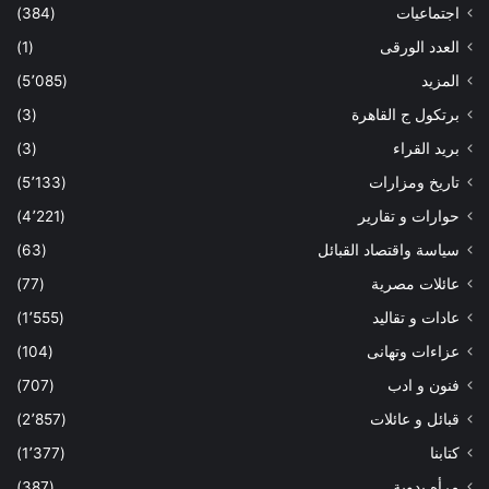
اجتماعيات
(384)
العدد الورقى
(1)
المزيد
(5٬085)
برتكول ج القاهرة
(3)
بريد القراء
(3)
تاريخ ومزارات
(5٬133)
حوارات و تقارير
(4٬221)
سياسة واقتصاد القبائل
(63)
عائلات مصرية
(77)
عادات و تقاليد
(1٬555)
عزاءات وتهانى
(104)
فنون و ادب
(707)
قبائل و عائلات
(2٬857)
كتابنا
(1٬377)
مرأه بدوية
(387)