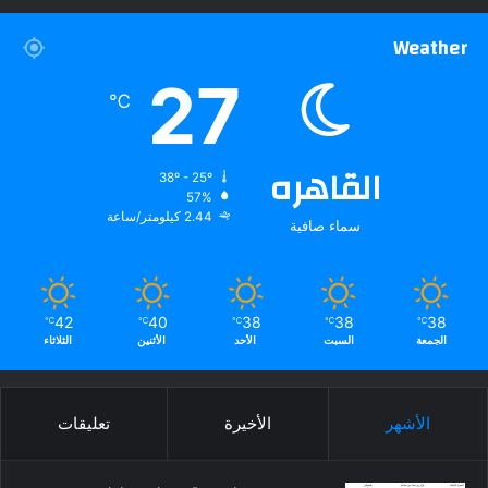
Weather
27
℃
القاهره
38º - 25º
57%
2.44 كيلومتر/ساعة
سماء صافية
42
40
38
38
38
℃
℃
℃
℃
℃
الجمعة
السبت
الأحد
الأثنين
الثلاثاء
الأشهر
الأخيرة
تعليقات