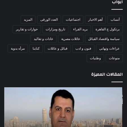
ابواب
أنساب
أهم الاخبار
اجتماعيات
العدد الورقى
المزيد
برتكول ج القاهرة
بريد القراء
تاريخ ومزارات
حوارات و تقارير
سياسة واقتصاد القبائل
عائلات مصرية
عادات و تقاليد
عزاءات وتهانى
فنون و ادب
قبائل و عائلات
كتابنا
مرأه بدوية
منوعات
وطنيات
المقالات المميزة
اللواء
الأ
دكتور
العا
راضي
للهل
عبدالمعطي
الأ
يكتب:
الإم
30
يتف
يونيو
مرك