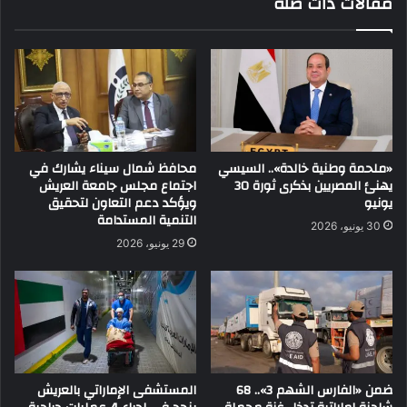
مقالات ذات صلة
«ملحمة وطنية خالدة».. السيسي
محافظ شمال سيناء يشارك في
يهنئ المصريين بذكرى ثورة 30
اجتماع مجلس جامعة العريش
يونيو
ويؤكد دعم التعاون لتحقيق
التنمية المستدامة
30 يونيو، 2026
29 يونيو، 2026
ضمن «الفارس الشهم 3».. 68
المستشفى الإماراتي بالعريش