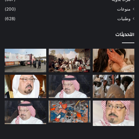
منوعات
(200)
وطنيات
(628)
التحديثات