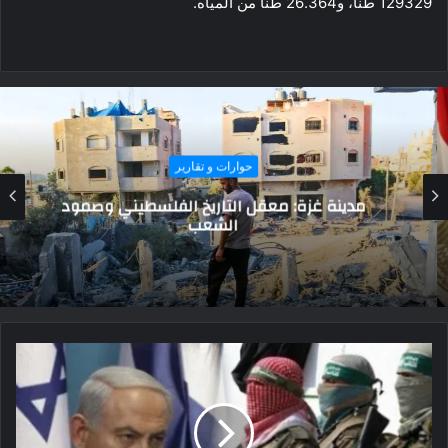
129329 طنًا، و26.364 طنًا من المياه.
حوارات و تقارير
مدينة غزة: معقل التاريخ الفلسطيني وصمود
الشعب