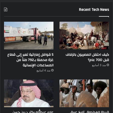
Recent Tech News
كيف احتفل المصريون بالزفاف
5 قوافل إماراتية تعبر إلى قطاع
قبل 700 عام؟
غزة محملة بـ792 طناً من
المساعدات الإنسانية
منذ 3 أسابيع
منذ 4 أسابيع
قبيلة الهدندوة.. تاريخ عريق
علاء عبدالله يكتب: بين حسن