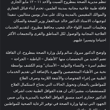
تنظم مديرية الصحة بمطروح السبت والاحد ١١ – ١٢ مايو الجارى
قافلة طبية علاجية مجانية بمدينة العلمين، تخدم أبناء قبائل العقاري
والموالك المقيمين بالمدينة وذلك على مدار يومين متتاليين، تنفيذا
لتوجيهات الاستاذ الدكتور خالد عبدالغفار وزير الصحة والسكان
وتعليمات السيد اللواء خالد شعيب محافظ مطروح، لتقديم الخدمات
العلاجية المجانية والوصول لكل المناطق والقرى والتجمعات الأكثر
احتياجا وتيسيرا عليهم.
واوضح الدكتور مبروك سالم وكيل وزارة الصحة بمطروح، ان القافلة
تضم العديد من التخصصات منها “الأطفال – الباطنة – الجراحة –
تنظيم اسرة – والنساء والتوليد – الأسنان” ويتم الكشف بواسطة
نخبة من الأطباء المتخصصين والمهرة بالإضافة الي تقديم الخدمات
الطبية من إجراء الفحوصات والأشعة اللازمة وصرف العلاج
للمواطنين بالمجان وتحويل الحالات التي تحتاج لاستكمال العلاج
للمستشفيات، مشيرا إلى ان هذه القوافل الطبية تحت اشراف
الدكتور حجازى احمد منسق القوافل العلاجية بالمديرية وتأتي ضمن
الجهود التي تبذلها وزارة الصحة في توفير الرعاية الصحية للمواطنين
في نطاق المحافظة.