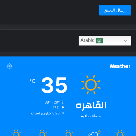
Arabic
Weather
35
℃
القاهره
38º - 29º
17%
3.23 كيلومتر/ساعة
سماء صافية