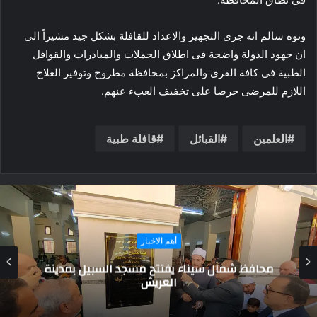
ونوه سالم انه جرى التجهيز والاعداد للقافلة بشكل جيد مشيراً الى
ان جهود الدولة واضحة فى اطلاق الحملات والمبادرات والقوافل
الطبية فى كافة القرى والمراكز بمحافظة مطروح وتوفير العلاج
اللازم للمرضى حرصا على تخفيف العبء عنهم.
العلمين
القبائل
قافلة طبية
حوارات و تقارير
«حمدي نصر» يزور قرية الغراء غرب الشيخ زويد
ويتحدث عن كرم أهلها وضيافتهم