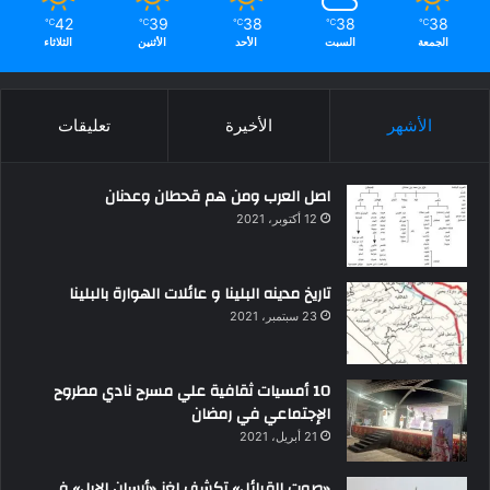
42
39
38
38
38
℃
℃
℃
℃
℃
الجمعة
السبت
الأحد
الأثنين
الثلاثاء
الأشهر
الأخيرة
تعليقات
اصل العرب ومن هم قحطان وعدنان
12 أكتوبر، 2021
تاريخ مدينه البلينا و عائلات الهوارة بالبلينا
23 سبتمبر، 2021
10 أمسيات ثقافية علي مسرح نادي مطروح
الإجتماعي في رمضان
21 أبريل، 2021
«صوت القبائل» تكشف لغز «أرسان الإبل» في