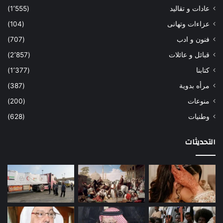
عادات و تقاليد
(1٬555)
عزاءات وتهانى
(104)
فنون و ادب
(707)
قبائل و عائلات
(2٬857)
كتابنا
(1٬377)
مرأه بدوية
(387)
منوعات
(200)
وطنيات
(628)
التحديثات