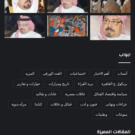
ابواب
أنساب
أهم الاخبار
اجتماعيات
العدد الورقى
المزيد
برتكول ج القاهرة
بريد القراء
تاريخ ومزارات
حوارات و تقارير
سياسة واقتصاد القبائل
عائلات مصرية
عادات و تقاليد
عزاءات وتهانى
فنون و ادب
قبائل و عائلات
كتابنا
مرأه بدوية
منوعات
وطنيات
المقالات المميزة