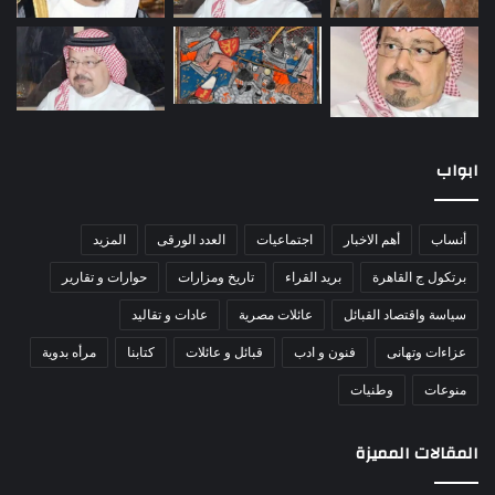
ابواب
أنساب
أهم الاخبار
اجتماعيات
العدد الورقى
المزيد
برتكول ج القاهرة
بريد القراء
تاريخ ومزارات
حوارات و تقارير
سياسة واقتصاد القبائل
عائلات مصرية
عادات و تقاليد
عزاءات وتهانى
فنون و ادب
قبائل و عائلات
كتابنا
مرأه بدوية
منوعات
وطنيات
المقالات المميزة