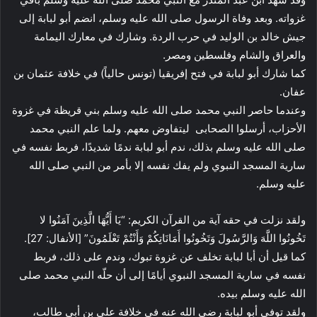
غزواته. وبعد وفاة الرسول صلى الله عليه وسلم، انضم أبو لبابة إلى
جيش خالد بن الوليد في حرب الردة. وشارك في معارك اليمامة
والعراق والشام وفلسطين ومصر.
كما شارك أبو لبابة في فتح إفريقيا (تونس حالياً) في خلافة عثمان بن
عفان.
وعندما حاصر النبي محمد صلى الله عليه وسلم بني قريظة في غزوة
الأحزاب، أرسلوا الصحابى ليتفاوض معهم. ولما علم النبي محمد
صلى الله عليه وسلم بذلك، ندم أبو لبابة ندمًا شديدًا، فربط نفسه في
سارية المسجد النبوي ولم يفك نفسه إلا بأمر من النبي صلى الله
عليه وسلم.
ولقد نزلت في حقه آية من القرآن الكريم: “يَا أَيُّهَا الَّذِينَ آمَنُوا لا
تَخُونُوا اللَّهَ وَالرَّسُولَ وَتَخُونُوا أَمَانَاتِكُمْ وَأَنْتُمْ تَعْلَمُونَ” [الأنفال: 27].
كما قيل أن أبا لبابة تخلف عن غزوة تبوك، وندم على ذلك، فربط
نفسه في سارية المسجد النبوي أيامًا إلى أن حلّه النبي محمد صلى
الله عليه وسلم بيده.
ولقد توفي أبو لبابة رضي الله عنه في خلافة علي بن أبي طالب،