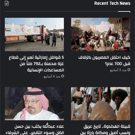
Recent Tech News
كيف احتفل المصريون بالزفاف
5 قوافل إماراتية تعبر إلى قطاع
قبل 700 عام؟
غزة محملة بـ792 طناً من
المساعدات الإنسانية
منذ 3 أسابيع
منذ 4 أسابيع
قبيلة الهدندوة.. تاريخ عريق
علاء عبدالله يكتب: بين حسن
ونسب أصيل ومكانة بارزة بين
الظن وسوء التقدير.. علي الشرفاء