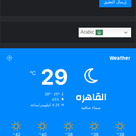
Arabic
Weather
29
℃
القاهره
38º - 25º
45%
4.25 كيلومتر/ساعة
سماء صافية
42
40
38
38
38
℃
℃
℃
℃
℃