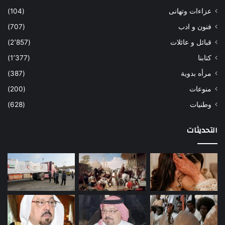
عزاءات وتهانى
(104)
فنون و ادب
(707)
قبائل و عائلات
(2٬857)
كتابنا
(1٬377)
مرأه بدوية
(387)
منوعات
(200)
وطنيات
(628)
التحديثات