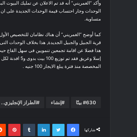
وأكد “الغمريني” أنه قد تم الاعلان عن تمليك البيوت ا
متساوية.
كما أوضح “الغمريني” أن هناك نظامان للتخصيص الأول بن
قرية الجبيل والجبيل الجديدة, هذا بخلاف الوحدات التى 
إسلا وعريق فقد تم
المخصصة منذ فترة يبلغ الايجار 100 جنيه .
630 بيتًا
إنشاء
الطراز الإنجليزي..
فيسبوك
تويتر
لينكدإن
بينتي
شاركها