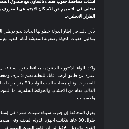
أنشأت محافظة جنوب سيناء بالتعاون مع صندوق التنمية ا
تختلف فى التصميم عن الاسكان الاجتماعى المعروف ب
الطراز الانجليزى.
يأتي ذلك في إطار الدولة خطواتها الجادة نحو توطين البد
وتذليل عقبات الحياة وصعوبة المعيشة أمام البدو. مع 
وأكد اللواء الدكتور خالد فودة، محافظ جنوب سيناء، أن 
عبارة عن طابق أرضى
للسيارات. وتبلغ مساحة
الغالب تقام من الاخشاب والحوائط الجاهزة. اما البيو
والاسمنت .
يقول المحافظ إن جنوب سيناء شهدت طفرة فى إنشاء ا
طوال 30 عامًا بتكاتف أجهزة الدولة المعنية وفى
القرى والوديان ,لافتا الى ان إقامة البيوت البدوية فى