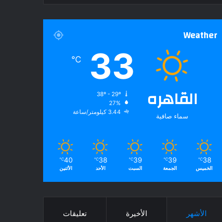
Weather
33
℃
القاهره
38º - 29º
27%
3.44 كيلومتر/ساعة
سماء صافية
40
38
39
39
38
℃
℃
℃
℃
℃
الخميس
الجمعة
السبت
الأحد
الأثنين
الأشهر
الأخيرة
تعليقات