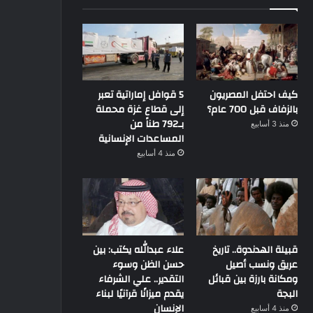
كيف احتفل المصريون
5 قوافل إماراتية تعبر
بالزفاف قبل 700 عام؟
إلى قطاع غزة محملة
بـ792 طناً من
منذ 3 أسابيع
المساعدات الإنسانية
منذ 4 أسابيع
قبيلة الهدندوة.. تاريخ
علاء عبدالله يكتب: بين
عريق ونسب أصيل
حسن الظن وسوء
ومكانة بارزة بين قبائل
التقدير.. علي الشرفاء
البجة
يقدم ميزانًا قرآنيًا لبناء
الإنسان
منذ 4 أسابيع