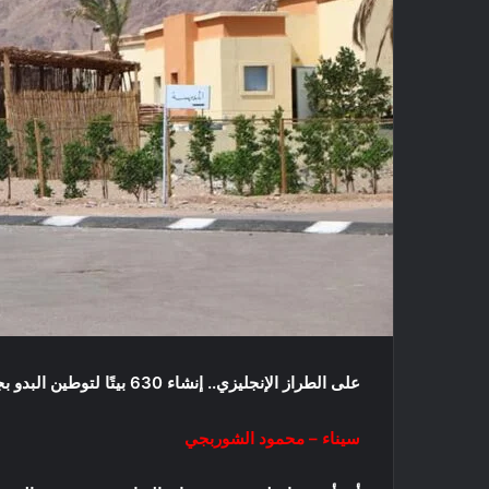
على الطراز الإنجليزي.. إنشاء 630 بيتًا لتوطين البدو بجنوب سيناء
سيناء – محمود الشوربجي