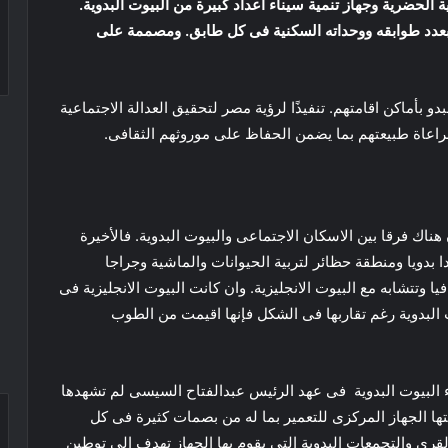
لحضرية وجهاز تنمية سيناء أعداد كبيرة من البيوت البدوية.
عدد طوابقه ووحداته السكنية فى كل طابق. ومصممة على
و بأماكن اقامتهم. تنفيذًا لرؤية مصر لتحقيق العدالة الاجتماعية
مراعاة طبيعتهم بما يضمن الحفاظ على موروثهم الثقافى.
هناك فرقا بين الاسكان الاجتماعى والبيوت البدوية. فالأخيرة
 قابل للتعلية يضم 3 غرف ومقعدا بدويا ومنطقة حظائر لتربية الحيوانات والماشية وجراجا
 البيت الواحد 90 مترا مربعا صافيا وتتشابه مع البيوت الانجليزية. وان كانت البيوت الانجليزية فى
ت البدوية رغم تقاربها فى الشكل فإنها اقيمت من الطوب
لبيوت البدوية فى عهد الرئيس عبدالفتاح السيسى لم تشهدها
 مقدمتها الجهاز المركزى للتعمير بما له من بصمات كثيرة فى كل
 القرى والتجمعات البدوية التى يقوم بها الجهاز تهدف إلى توطين