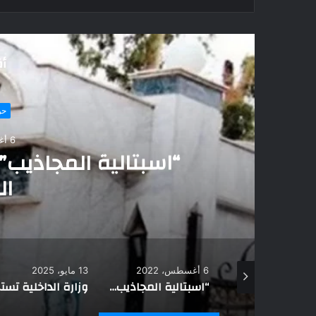
أق
حوارات و تقارير
6 أغسطس، 2022
يب”.. قصص وحكايات السرايا
الصفراء
6 أغسطس، 2022
13 مايو، 2025
9 أكتوبر، 2024
وزيرة الثقافة تتفقد ورش الفنون التشكيلية والخرز والكوريشية بالشيخ زويد
“اسبتالية المجاذيب”.. قصص وحكايات السرايا الصفراء
وزارة الداخلية تستقبل وفد القمة المصرية الأوروبية للقيادات الإعلامية الشبابية