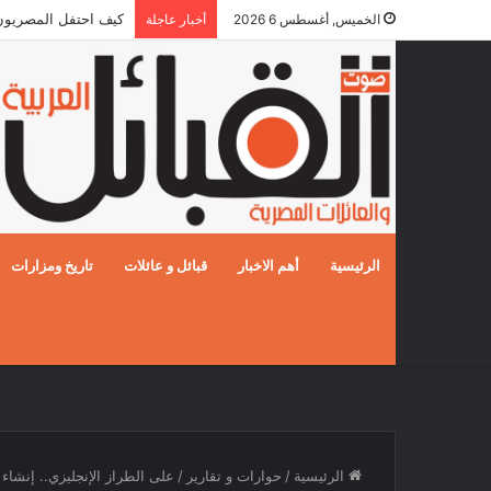
كيف احتفل المصريون بالز
الخميس, أغسطس 6 2026
أخبار عاجلة
الرئيسية
أهم الاخبار
قبائل و عائلات
تاريخ ومزارات
الرئيسية
/
حوارات و تقارير
/
على الطراز الإنجليزي.. إنشاء 630 بيتًا لتوطين البدو بجنوب سيناء