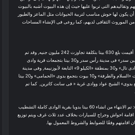
م وتقاليدهم التى تربوا عليها حيث إن هذه البيوت أشبه بالبيوت
أن يكون لها حوش مناسب لتربية الحيوانات مثل الماعز والطيور
 من الموروث الثقافى لديهم، كما روعى فى الإنشاء المساحات
كما أشار فودة إلى أن إجمالى عدد البيوت البدوية التى أقيمت بلغ 630 بيتا بتكلفة تجاوزت 242 مليون جنيه, وقد تم
الانتهاء من تنفيذ 420 بيتا بدويا منها 30 بيتا بمنطقة «عين سدر» فى مدينة رأس سدر و30 بيتا بتجمعات قرية وادى
فيران «الجوفة والعروجية وسهب» و30 بيتا بمنطقة «وادى تال» و30 بمنطقة «الكيلو 9» التابعة لأبوزنيمة, وفى مدينة
سانت كاترين تم الانتهاء من إنشاء 30 بيتا بدويا بتجمعات «السلام والطرفة» و10 بيوت بتجمع بدوى «الحمامى» و20 بيتا
مروة», وتنفيذ 50 بيتا منها 30 بيتا بتجمع بدوى» الشيخ عواد ووادى غربة « فى سانت كاترين, كما تم
من جهته قال مبروك الغمريني، رئيس مدينة طور سيناء: تم الانتهاء من انشاء 60 بيتا بدويا بقرية الوادى كاملة التشطيب
ن اقامة احواش وجراج للسيارات بخلاف عدد ثلاث غرف ويتم توزيع
 اقامتهم وفقًا للضوابط والشروط المعمول بها.