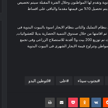
لبدوية وتقدم لها المواطنون وخلال الفترة المقبلة سيتم تخصيص
الوحدات وجار احتساب قيمة الوحدات الجديدة على ان يتم تحصيل 10% من قيمتها مقدما والباقى على اقساط
ظام التمليك والثانى بنظام الايجار اسوة بالبيوت البدوية فى
تم اقامتها من خلال صندوق التنمية الحضارية بديلا للعشوائيات,
هذا فضلا عن اقامة تجمعين تنمويين فى سهل القاع حيث تم توزيع 200 بيت و5 أفدنة للاستصلاح الزراعى وفى تجمع
 توزيع 100 بيت بدوى و5 افدنة لكل مواطن وتتراوح قيمة الايجار الشهرى فى البيوت البدوية
بجنوب سيناء
على
لتوطين البدو
ريست
بوكيت
Odnoklassniki
مشاركة عبر البريد
طباعة