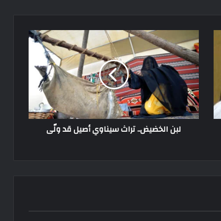
لبن الخضيض.. تراث سيناوي أصيل قد ولّى