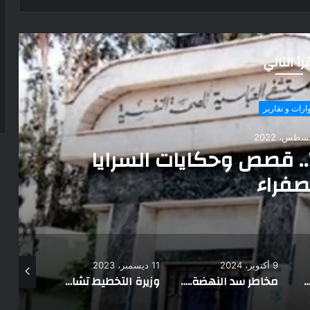
رأ التالي
أهم الاخبار
13 مايو، 2025
وزارة الداخلية تستقبل وفد ال
للقيادات الإعلامي
11 ديسمبر، 2023
7 سبتمبر، 2023
مخاطر سد النهضة.. خبراء يحذرون من كارثة وشيكة بسبب الزلازل المتزايدة في إثيوبيا
وزيرة التخطيط تشارك في ثاني أيام الانتخابات الرئاسية
وزيرة الثقافة تتفقد ورش الفنون التشكيلية والخرز والكوريشية بالشيخ زويد