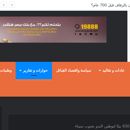
فاف قبل 700 عام؟
عادات و تقاليد
سياسة واقتصاد القبائل
حوارات و تقارير
وطنيات