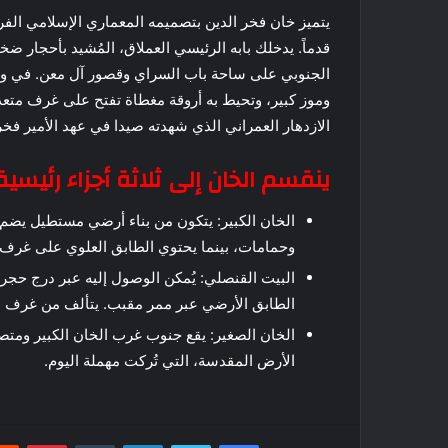
يتميز خان فخر الدين بتصميمه المعماري الإسلامي ال
قدماً. يدخلك بابه الرئيسي العملاق، المُشيد بأحجار ض
الجنوبي على ساحة باب السراي وقصور آل معن. في و
وموز كبير، وتحيط به أروقة مغطاة تفتح على غرف متعدد
الازدهار العمراني الذي شهدته صيدا في عهد الأمير فخر 
ينقسم الخان إلى ثلاثة أجزاء رئيسية
الخان الكبير: يتكون من بناء أرضي مستطيل يض
وحمامات، بينما يحتوي الطابق العلوي على غرف نو
البيت القنصلي: يُمكن الوصول إليه عبر درج حجري
الطابق الأرضي عبر ممر مقبب. يتألف من غرف م
الخان الصغير: يقع جنوب غرب الخان الكبير ومتصل
الأرض المقدسة، التي تُركت مهملة اليوم.
فيسبوك
تويتر
لينكدإن
بينتي