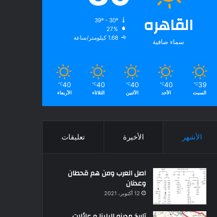
القاهره
39º - 30º
27%
1.68 كيلومتر/ساعة
سماء صافية
40
40
40
40
39
℃
℃
℃
℃
℃
السبت
الأحد
الأثنين
الثلاثاء
الأربعاء
الأشهر
الأخيرة
تعليقات
اصل العرب ومن هم قحطان
وعدنان
12 أكتوبر، 2021
تاريخ مدينه البلينا و عائلات