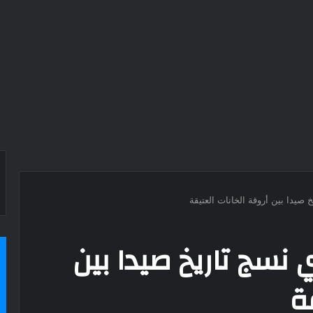
خ صيدا بين أروقة الخانات العتيقة
ي نسج تاريخ صيدا بين
ة