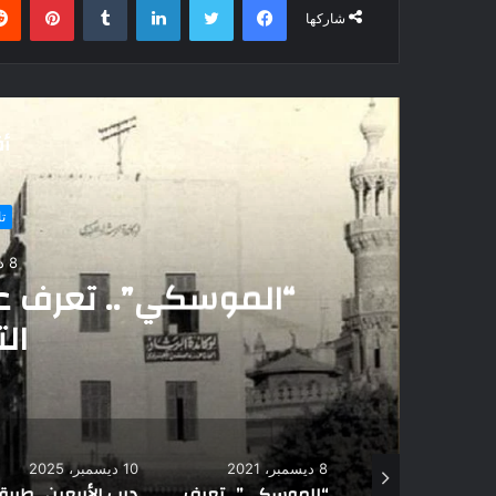
شاركها
أق
ت
10 ديسمبر، 2025
درب الأربعين.. طريق ا
إفريقيا عب
10 ديسمبر، 2025
3 مايو، 2023
“الموسكي”.. تعرف على تاريخ هذا الحي وسبب التسمية
درب الأربعين.. طريق القوافل الذي ربط مصر بعمق إفريقيا عبر آلاف السنين