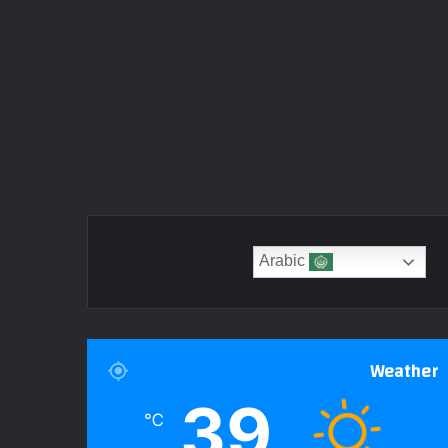
Arabic
Weather
39
℃