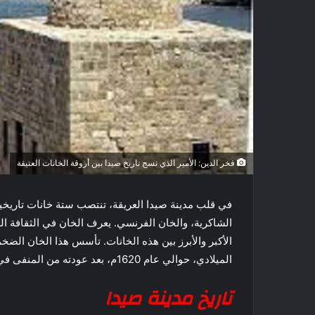
فخر الدين: الأمير الذي نسج تاريخ صيدا بين أروقة الخانات العتيقة
في قلب مدينة صيدا العريقة، تنتصب ستة خانات تاريخية،
الشاكرية، والخان الفرنسي. يعرف الخان في الثقافة العر
الأكبر والأبرز بين هذه الخانات. تأسس هذا الخان الضخ
الميلادي، حوالي عام 1620م، بعد عودته من المنفى في إيطاليا.
تاريخ مدينة صيدا