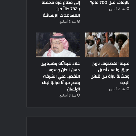
بالزفاف قبل 700 عام؟
إلى قطاع غزة محملة
بـ792 طناً من
منذ 3 أسابيع
المساعدات الإنسانية
منذ 3 أسابيع
قبيلة الهدندوة.. تاريخ
علاء عبدالله يكتب: بين
تاريخ ومزارات
عريق ونسب أصيل
حسن الظن وسوء
ومكانة بارزة بين قبائل
التقدير.. علي الشرفاء
3 مايو، 2023
البجة
يقدم ميزانًا قرآنيًا لبناء
مسجد الرفاعي.. مزيج من التاري
الإنسان
منذ 3 أسابيع
منذ 3 أسابيع
10 ديسمبر، 2025
3 مايو، 2023
“الموسكي”.. تعرف على تاريخ هذا الحي وسبب التسمية
درب الأربعين.. طريق القوافل الذي ربط مصر بعمق إفريقيا عبر آلاف السنين
مسجد الرفاعي.. مزيج من التاريخ والفن المعماري