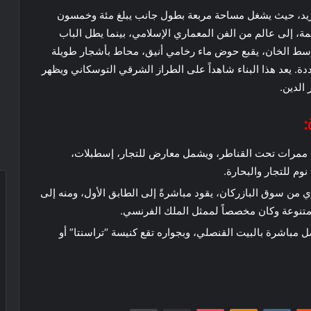
فريد، حيث يشغل مساحة مربعة بطول جانب يبلغ مئة وخمسون
خمة، إلى عالم من الفن المعماري الإسلامي، بينما يطل الباب
سط الخان، يقبع حوض ماء رخامي أنيق، محاط بأشجار طويلة
ة. يعد هذا البناء شاهداً على الطراز الشرقي التوسكاني ويظهر
الدين.
:
م ممرات تحت القناطر، ويشمل معارض للتجار، إسطبلات،
م للتجار والبحارة.
 من سوق البازركان، يقود مباشرةً إلى الطابق الأول، ومنه إلى
تنوعة وكان مخصصاً لممثل الملك الفرنسي.
 مباشرة بالبيت القنصلي، وبجواره تقع كنيسة “تراسنتا” أو
ريست
بوكيت
Odnoklassniki
مشاركة عبر البريد
طباعة