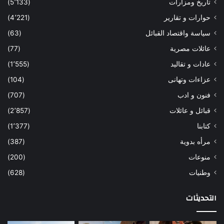
تاريخ ومزارات
(5٬133)
حوارات و تقارير
(4٬221)
سياسة واقتصاد القبائل
(63)
عائلات مصرية
(77)
عادات و تقاليد
(1٬555)
عزاءات وتهانى
(104)
فنون و ادب
(707)
قبائل و عائلات
(2٬857)
كتابنا
(1٬377)
مرأه بدوية
(387)
منوعات
(200)
وطنيات
(628)
التحديثات