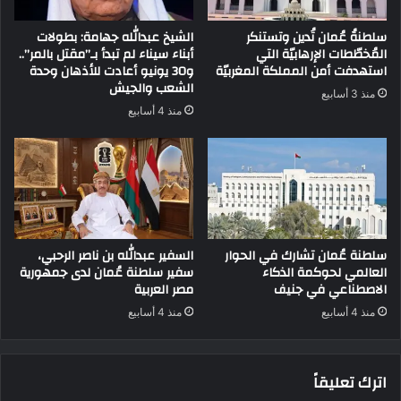
سلطنةُ عُمان تُدين وتستنكر
الشيخ عبدالله جهامة: بطولات
المُخطّطات الإرهابيّة التي
أبناء سيناء لم تبدأ بـ”مقتل بالمر”..
استهدفت أمن المملكة المغربيّة
و30 يونيو أعادت للأذهان وحدة
الشعب والجيش
منذ 3 أسابيع
منذ 4 أسابيع
سلطنة عُمان تشارك في الحوار
السفير عبدالله بن ناصر الرحبي،
العالمي لحوكمة الذكاء
سفير سلطنة عُمان لدى جمهورية
الاصطناعي في جنيف
مصر العربية
منذ 4 أسابيع
منذ 4 أسابيع
اترك تعليقاً