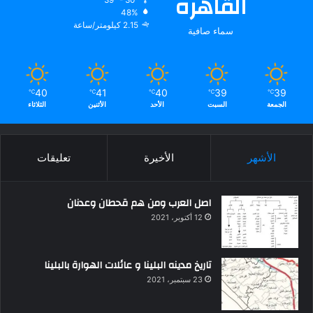
القاهره
48%
2.15 كيلومتر/ساعة
سماء صافية
40
41
40
39
39
℃
℃
℃
℃
℃
الجمعة
السبت
الأحد
الأثنين
الثلاثاء
الأشهر
الأخيرة
تعليقات
اصل العرب ومن هم قحطان وعدنان
12 أكتوبر، 2021
تاريخ مدينه البلينا و عائلات الهوارة بالبلينا
23 سبتمبر، 2021