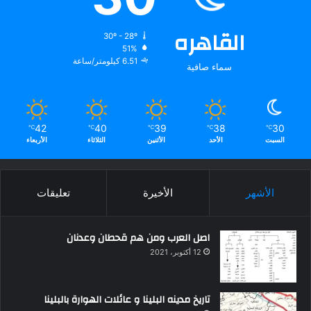
القاهره
30º - 28º
51%
6.51 كيلومتر/ساعة
سماء صافية
42
40
39
38
30
℃
℃
℃
℃
℃
السبت
الأحد
الأثنين
الثلاثاء
الأربعاء
الأشهر
الأخيرة
تعليقات
اصل العرب ومن هم قحطان وعدنان
12 أكتوبر، 2021
تاريخ مدينه البلينا و عائلات الهوارة بالبلينا