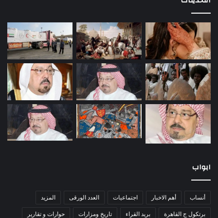
التحديثات
ابواب
أنساب
أهم الاخبار
اجتماعيات
العدد الورقى
المزيد
برتكول ج القاهرة
بريد القراء
تاريخ ومزارات
حوارات و تقارير