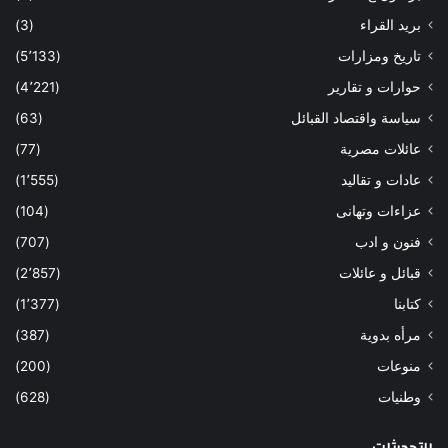
بريد القراء
(3)
تاريخ ومزارات
(5٬133)
حوارات و تقارير
(4٬221)
سياسة واقتصاد القبائل
(63)
عائلات مصرية
(77)
عادات و تقاليد
(1٬555)
عزاءات وتهانى
(104)
فنون و ادب
(707)
قبائل و عائلات
(2٬857)
كتابنا
(1٬377)
مرأه بدوية
(387)
منوعات
(200)
وطنيات
(628)