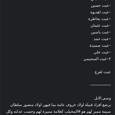
-عيت حسين
-عيت اهديوة
–عيت بخاطرة
-عيت عثمان
-عيت ياسين
–عيت حمد
-عيت صميدة
-عيت علي
٢-عيت السحيمي
عيت لقرع
—————-
وسم_الابل
يرضع افراد قبيلة اولاد خروف عامة بما فيهن اولاد منصور سلطان
سيمة مميز لهم هو #المخيلب كعلامة مميزة لهم وحسب عدلته وكل