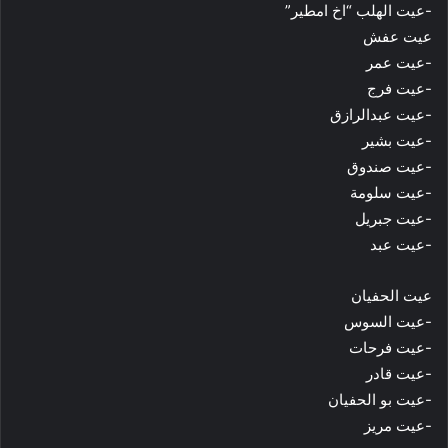
-عيت الهلب “اخ امطير”
عيت عفش
-عيت عمر
-عيت فرج
-عيت عبدالرازق
-عيت بشير
-عيت صندوق
-عيت سلومة
-عيت جبريل
-عيت عبد
عيت ﺍﻟﺤﻔﻴﺎﻥ
-عيت ﺍﻟﺴﻮﺱ
-عيت ﻓﺮﺣﺎﺕ
-عيت ﻗﺎﺩﺭ
-عيت بو ﺍﻟﺤﻔﻴﺎﻥ
-عيت ﻣﺮﻳﺰ