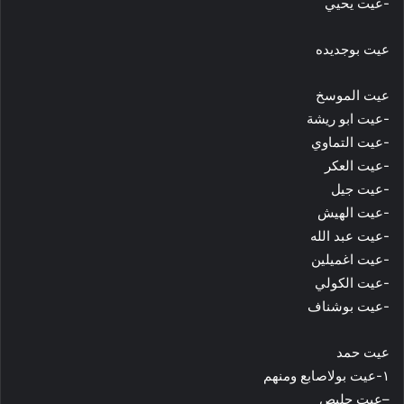
-عيت يحيي
عيت بوجديده
عيت ﺍﻟﻤﻮﺳﺦ
-عيت ﺍﺑﻮ ﺭﻳﺸﺔ
-عيت التماوي
-عيت ﺍﻟﻌﻜﺮ
-عيت ﺟﻴﻞ
-عيت ﺍلهيش
-عيت عبد الله
-عيت اغميلين
-عيت الكولي
-عيت بوشناف
عيت حمد
١-عيت بولاصابع ومنهم
–عيت حليص