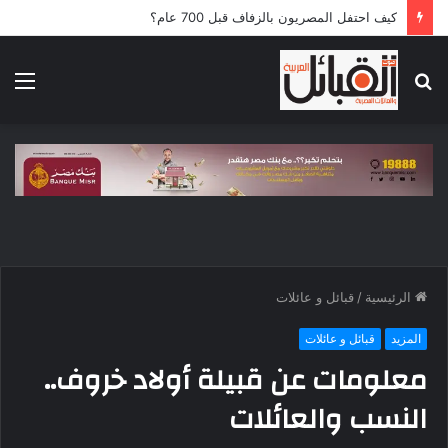
5 قوافل إماراتية تعبر إلى قطاع غزة محملة بـ792 طناً من المساعدات الإنسانية
بحث
الق
عن
الرئيسية
/
قبائل و عائلات
المزيد
قبائل و عائلات
معلومات عن قبيلة أولاد خروف..
النسب والعائلات