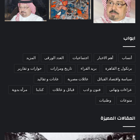
ابواب
أنساب
أهم الاخبار
اجتماعيات
العدد الورقى
المزيد
برتكول ج القاهرة
بريد القراء
تاريخ ومزارات
حوارات و تقارير
سياسة واقتصاد القبائل
عائلات مصرية
عادات و تقاليد
عزاءات وتهانى
فنون و ادب
قبائل و عائلات
كتابنا
مرأه بدوية
منوعات
وطنيات
المقالات المميزة
اللواء
ال