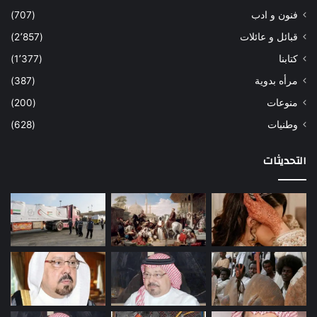
فنون و ادب
(707)
قبائل و عائلات
(2٬857)
كتابنا
(1٬377)
مرأه بدوية
(387)
منوعات
(200)
وطنيات
(628)
التحديثات