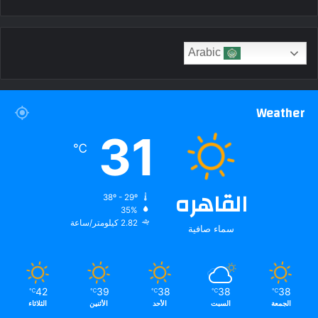
Arabic
Weather
31
℃
القاهره
38º - 29º
35%
2.82 كيلومتر/ساعة
سماء صافية
42
39
38
38
38
℃
℃
℃
℃
℃
الجمعة
السبت
الأحد
الأثنين
الثلاثاء