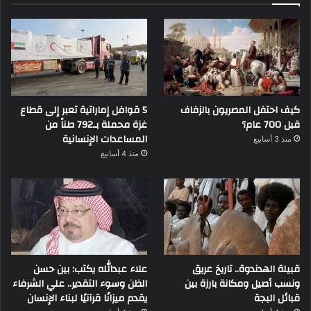
كيف احتفل المصريون بالزفاف
5 قوافل إماراتية تعبر إلى قطاع
قبل 700 عام؟
غزة محملة بـ792 طناً من
المساعدات الإنسانية
منذ 3 أسابيع
منذ 4 أسابيع
قبيلة الهدندوة.. تاريخ عريق
علاء عبدالله يكتب: بين حسن
ونسب أصيل ومكانة بارزة بين
الظن وسوء التقدير.. علي الشرفاء
قبائل البجة
يقدم ميزانًا قرآنيًا لبناء الإنسان