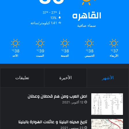
القاهره
37º - 27º
13%
1.41 كيلومتر/ساعة
سماء صافية
38
39
38
38
37
℃
℃
℃
℃
℃
الأربعاء
الخميس
الجمعة
السبت
الأحد
الأشهر
الأخيرة
تعليقات
اصل العرب ومن هم قحطان وعدنان
12 أكتوبر، 2021
تاريخ مدينه البلينا و عائلات الهوارة بالبلينا
23 سبتمبر، 2021