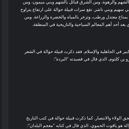
 بالشهم والرهوة، ومن الشرق قبائل بالشهم وبني ميمون، ومن
بني سهيم وبني ناشر. تقع سرات قبيلة حوالة على ارتفاع يتراوح
 المنطقة بمناخ معتدل ورطب، وتزخر بالمياه والخضرة والزراعة. ومن
 يعد أحد أهم المعالم السياحية والتاريخية في المنطقة.
كبير في الجاهلية والإسلام. فقد ذكرت قبيلة حوالة في الشعر
و بن كلثوم، الذي قال في قصيدته “البردة”:
ق الولاء والانتصار. كما ذكرت قبيلة حوالة في كتب التاريخ
الة هو ياقوت الحموي، الذي قال في كتابه “معجم البلدان”: