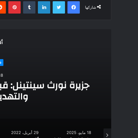
فيسبوك
تويتر
لينكدإن
بينتي
شاركها
أق
ق
18 مايو، 5
جزيرة نورث سينتينل: قبي
والتهدي
18 مايو، 2025
29 أبريل، 2022