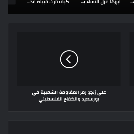
أقواس وسهام وهواتف ذكية.. قبيلة “تيمبي” بالأمازون تمزج بين التقاليد والحداثة
أبرزها عزل النساء بعد الولادة.. أغربِ خمسِ عاداتٍ عندَ القبائِلِ الإثيوبيَّةِ
كيف أثرت قبيلة عذرة في التاريخ العربي والإسلامي؟
علي زنجر: رمز المقاومة الشعبية في
بورسعيد والكفاح الفلسطيني