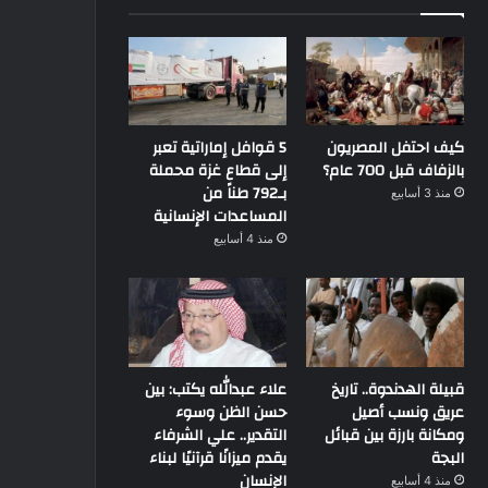
كيف احتفل المصريون
5 قوافل إماراتية تعبر
بالزفاف قبل 700 عام؟
إلى قطاع غزة محملة
بـ792 طناً من
منذ 3 أسابيع
المساعدات الإنسانية
منذ 4 أسابيع
قبيلة الهدندوة.. تاريخ
علاء عبدالله يكتب: بين
عريق ونسب أصيل
حسن الظن وسوء
ومكانة بارزة بين قبائل
التقدير.. علي الشرفاء
البجة
يقدم ميزانًا قرآنيًا لبناء
الإنسان
منذ 4 أسابيع