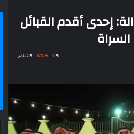
ة: إحدى أقدم القبائل
لسراة
0
573
2 دقائق