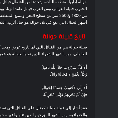
حوالة إدارياً لمنطقة الباحة، وتحدها من الشمال قبائل
الجنوب قبيلة العوامر، ومن الغرب قبائل غامد الزناد و
بين 1800 و2500 متر عن سطح البحر. وتتمتع
أشهر الجبال التي تقع في بلاد حوالة هو جبل أثرب، الذي
تاريخ قبيلة حوالة
قبيلة حوالة هي من القبائل التي لها تاريخ عريق ومجد 
الجاهلي، ومن أشهر الشعراء الذين تغنوا بحوالة هو عمر
أَلاَ كُلُّ شَيْءٍ مَا خَلاَ اللَّهَ باطِلٌ
وَكُلُّ نِعْمَةٍ لا مُحَالَةَ زائِلُ
أَلاَ إِنِّي لأَحْسِبُ حِسابًا لِحَوالَةٍ
فَإِنْ لَمْ يُجْزِهِمْ فَإِنِّي مُجْزٍ لَهُ
فقد أشار إلى قبيلة حوالة كمثال على القبائل التي تستح
والجغرافية، ومن أشهر المؤرخين الذين تناولوا قبيلة حو