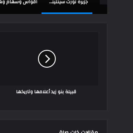
“الأغوري”.. قبيلة هندية يأكلون الموتى وعظام الحيوانات ويشربون بجماجم البشر
جزيرة نورث سينتينل: قبيلة السينتينليون بين العزلة والتهديدات الحديثة
قبيلة بنو زيد أعلامها وتاريخها
مقالات ذات صلة