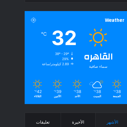
Weather
32
℃
القاهره
38º - 29º
29%
2.89 كيلومتر/ساعة
سماء صافية
42
39
38
38
38
℃
℃
℃
℃
℃
الجمعة
السبت
الأحد
الأثنين
الثلاثاء
الأشهر
الأخيرة
تعليقات