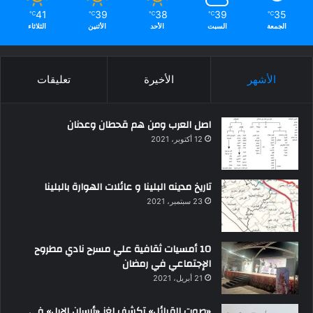
41
39
38
39
35
℃
℃
℃
℃
℃
الجمعة
السبت
الأحد
الأثنين
الثلاثاء
الأشهر
الأخيرة
تعليقات
اصل العرب ومن هم قحطان وعدنان
12 أكتوبر، 2021
تاريخ مدينه البلينا و عائلات الهوارة بالبلينا
23 سبتمبر، 2021
10 أمسيات ثقافية علي مسرح نادي مطروح
الإجتماعي في رمضان
21 أبريل، 2021
«صوت القبائل» تكشف لغز «أرسان الإبل» في