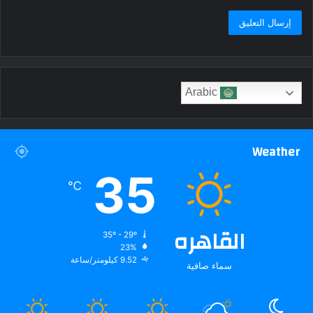
Arabic
Weather
35
℃
القاهره
35º - 29º
23%
9.52 كيلومتر/ساعة
سماء صافية