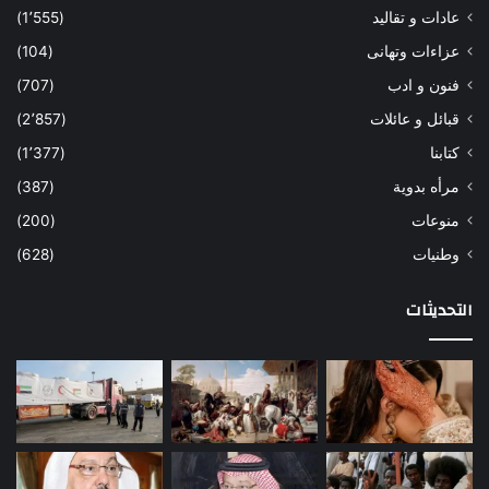
عادات و تقاليد
(1٬555)
عزاءات وتهانى
(104)
فنون و ادب
(707)
قبائل و عائلات
(2٬857)
كتابنا
(1٬377)
مرأه بدوية
(387)
منوعات
(200)
وطنيات
(628)
التحديثات