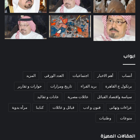
ابواب
أنساب
أهم الاخبار
اجتماعيات
العدد الورقى
المزيد
برتكول ج القاهرة
بريد القراء
تاريخ ومزارات
حوارات و تقارير
سياسة واقتصاد القبائل
عائلات مصرية
عادات و تقاليد
عزاءات وتهانى
فنون و ادب
قبائل و عائلات
كتابنا
مرأه بدوية
منوعات
وطنيات
المقالات المميزة