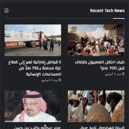
Recent Tech News
كيف احتفل المصريون بالزفاف
5 قوافل إماراتية تعبر إلى قطاع
قبل 700 عام؟
غزة محملة بـ792 طناً من
المساعدات الإنسانية
منذ 3 أسابيع
منذ 4 أسابيع
قبيلة الهدندوة.. تاريخ عريق
علاء عبدالله يكتب: بين حسن