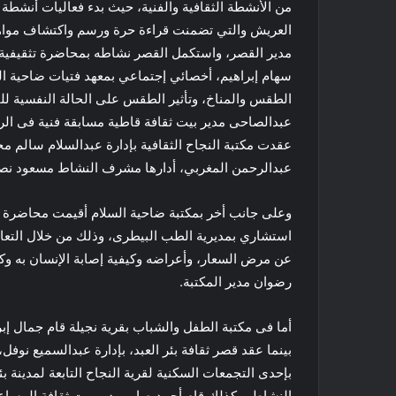
من الأنشطة الثقافية والفنية، حيث بدء فعاليات أنشطة
العريش والتي تضمنت قراءة حرة ورسم واكتشاف مواهب ا
مدير القصر، واستكمل القصر نشاطه بمحاضرة تثقيفية بع
سهام إبراهيم، أخصائي إجتماعي بمعهد فتيات ضاحية ا
الطقس والمناخ، وتأثير الطقس على الحالة النفسية لل
عبدالصاحى مدير بيت ثقافة قاطية مسابقة فنية فى الر
عقدت مكتبة النجاح الثقافية بإدارة عبدالسلام سالم محا
عبدالرحمن المغربي، أدارها مشرف النشاط مسعود نصار، 
وعلى جانب أخر بمكتبة ضاحية السلام أقيمت محاضرة توعو
استشاري بمديرية الطب البيطرى، وذلك من خلال التعا
عن مرض السعار، وأعراضه وكيفية إصابة الإنسان به وكي
رضوان مدير المكتبة.
أما فى مكتبة الطفل والشباب بقرية نجيلة قام جمال إبر
بينما عقد قصر ثقافة بئر العبد، بإدارة عبدالسميع نوفل،
بإحدى التجمعات السكنية لقرية النجاح التابعة لمدينة ب
النشاط، وكذلك قام أحمد صابر مدير بيت ثقافة المسا