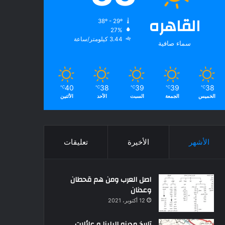
القاهره
38º - 29º
27%
3.44 كيلومتر/ساعة
سماء صافية
40
38
39
39
38
℃
℃
℃
℃
℃
الخميس
الجمعة
السبت
الأحد
الأثنين
الأشهر
الأخيرة
تعليقات
اصل العرب ومن هم قحطان
وعدنان
12 أكتوبر، 2021
تاريخ مدينه البلينا و عائلات