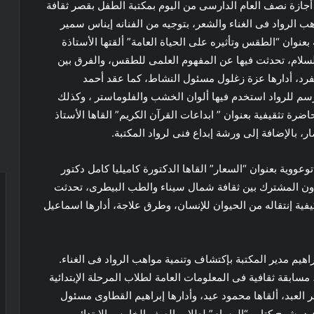
 أجازة نصف العام الدارسى من اليوم بمكتبة الطفل بقصر ثقافة
لرواد فى الغناء والشعر، بتوجيه من الفنانه إيناس سمير
نوان “الطقس وتأثيره على الحياة العامة” ألقتها الأستاذة
لسلام، تحدثت فيها عن المفهوم العلمى للطقس، والفرق بين
فرد، أدارها عزة زغلول مسئول النشاط، كما عقد أحمد
سم للرواد استخدم فيها ألوان الخشب والفلوماستر ، وكذلك
ضرة تثقيفية بعنوان ” ابداعات القرآن الكريم” القاها الأستاذ
بالإضافة إلى ورشة إبداع فنى لرواد المكتبة.
وية بعنوان “السعار” القاها الدكتورة كاميليا كامل دكتور
ون المشترك بين ثقافة شمال سيناء والطب البيطرى، تحدثت
فية إنتقاله من الحيوان للإنسان، وطرق علاجة، أدارها اسماعيل
اهيم مدير المكتبة بإكتشاف وتنمية مواهب الرواد فى الغناء.
 مسابقة ثقافية فى المعلومات العامة لطلاب المرحلة الإبتدائية
ئر العبد، ألقاها محمود عيد، وأدارها إبراهيم القطاوى مسئول
عيد بشرح كتاب “الوسام” لطلاب الصف الخامس الإبتدائي