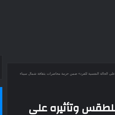
على الحالة النفسية للفرد» ضمن حزمة محاضرات بثقافة شمال سيناء
لطقس وتأثيره على