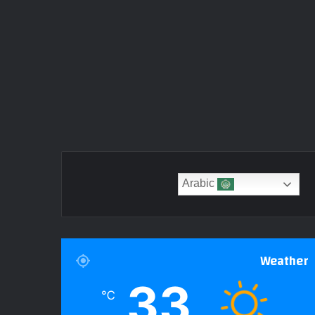
Arabic
Weather
33
℃