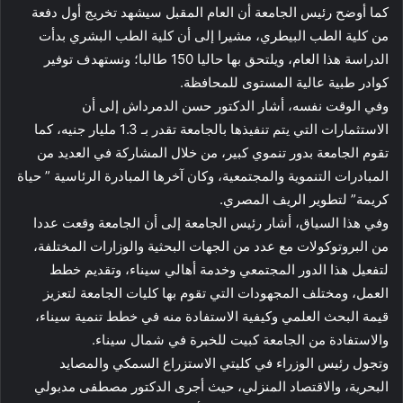
كما أوضح رئيس الجامعة أن العام المقبل سيشهد تخريج أول دفعة
من كلية الطب البيطري، مشيرا إلى أن كلية الطب البشري بدأت
الدراسة هذا العام، ويلتحق بها حاليا 150 طالبا؛ ونستهدف توفير
كوادر طبية عالية المستوى للمحافظة.
وفي الوقت نفسه، أشار الدكتور حسن الدمرداش إلى أن
الاستثمارات التي يتم تنفيذها بالجامعة تقدر بـ 1.3 مليار جنيه، كما
تقوم الجامعة بدور تنموي كبير، من خلال المشاركة في العديد من
المبادرات التنموية والمجتمعية، وكان آخرها المبادرة الرئاسية ” حياة
كريمة” لتطوير الريف المصري.
وفي هذا السياق، أشار رئيس الجامعة إلى أن الجامعة وقعت عددا
من البروتوكولات مع عدد من الجهات البحثية والوزارات المختلفة،
لتفعيل هذا الدور المجتمعي وخدمة أهالي سيناء، وتقديم خطط
العمل، ومختلف المجهودات التي تقوم بها كليات الجامعة لتعزيز
قيمة البحث العلمي وكيفية الاستفادة منه في خطط تنمية سيناء،
والاستفادة من الجامعة كبيت للخبرة في شمال سيناء.
وتجول رئيس الوزراء في كليتي الاستزراع السمكي والمصايد
البحرية، والاقتصاد المنزلي، حيث أجرى الدكتور مصطفى مدبولي