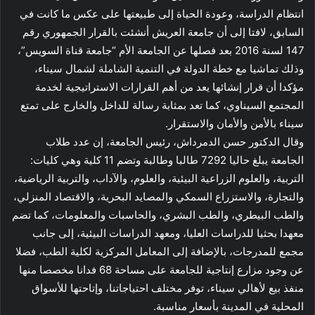
انتظام الدراسة، وعودة الحياة إلى طبيعتها على عكس ما كانت في
السابق، لافتا إلى أن جامعة العريش أنشئت بالقرار الجمهوري رقم
147 لسنة 2016 بعد فصلها عن الجامعة الأم “جامعة قناة السويس”،
وذلك تماشيا مع خطة الدولة في التنمية الشاملة لشمال سيناء،
مؤكدا أن قرار إنشائها يعد من أهم القرارات الاستراتيجية لخدمة
المجتمع السيناوي، كما تعد بمثابة رسالة للداخل والخارج على تمتع
سيناء بالأمن والأمان والاستقرار.
وقال الدكتور حسن الدمرداش، رئيس الجامعة، إن عدد طلاب
الجامعة يبلغ حاليا 7292 طالبا وطالبة وتضم 11 كلية وهي كليات:
التربية، والعلوم الزراعية البيئية، والعلوم، والآداب، والتربية الرياضية،
والتجارة، والاستزراع السمكي والمصايد البحرية، والاقتصاد المنزلي،
والطب البيطري، والطب البشري، والحاسبات والمعلومات، كما تضم
معهدا بحثيا للدراسات العليا، ومعهد الدراسات البيئية، إلى جانب
مجمع للمدرجات، بالإضافة إلى المعامل المركزية لكلية الطب، فضلا
عن وجود مزارع إنتاجية للجامعة على مساحة 68 فدانا مخصصا منها
منفذ بيع لأهالي سيناء، توفر مختلف احتياجاتنا، وإتاحتها للأسواق
المحلية في المدينة بأسعار مناسبة.