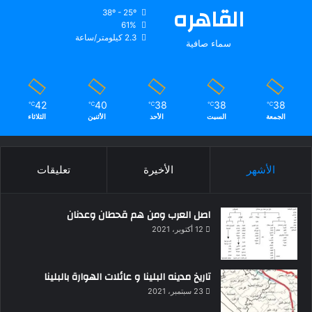
القاهره
38º - 25º
61%
2.3 كيلومتر/ساعة
سماء صافية
42
40
38
38
38
℃
℃
℃
℃
℃
الجمعة
السبت
الأحد
الأثنين
الثلاثاء
الأشهر
الأخيرة
تعليقات
اصل العرب ومن هم قحطان وعدنان
12 أكتوبر، 2021
تاريخ مدينه البلينا و عائلات الهوارة بالبلينا
23 سبتمبر، 2021