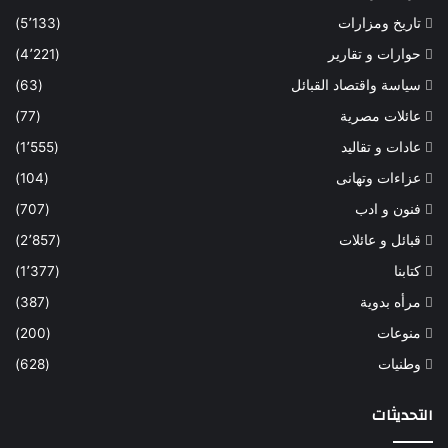
تاريخ ومزارات
(5٬133)
حوارات و تقارير
(4٬221)
سياسة واقتصاد القبائل
(63)
عائلات مصرية
(77)
عادات و تقاليد
(1٬555)
عزاءات وتهانى
(104)
فنون و ادب
(707)
قبائل و عائلات
(2٬857)
كتابنا
(1٬377)
مرأه بدوية
(387)
منوعات
(200)
وطنيات
(628)
التحديثات