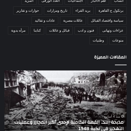
أنساب
أهم الاخبار
اجتماعيات
العدد الورقى
المزيد
برتكول ج القاهرة
بريد القراء
تاريخ ومزارات
حوارات و تقارير
سياسة واقتصاد القبائل
عائلات مصرية
عادات و تقاليد
عزاءات وتهانى
فنون و ادب
قبائل و عائلات
كتابنا
مرأه بدوية
منوعات
وطنيات
المقالات المميزة
اللواء
الأ
دكتور
العا
راضي
للهل
عبدالمعطي
الأ
يكتب:
الإم
30
يتف
يونيو
مرك
ا
–
الع
منذ 4 أسابيع
اللواء دكتور راضي عبدالمعطي يكتب: 30 يونيو – 3 يوليو..
ا
3
الل
تاريخ لا يمحى من الذاكرة الوطنية المصرية
ا
يوليو..
لتع