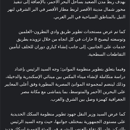
بهدف ربط مدن الصعيد بساحل البحر الأحمر، بالإضافة إلى تنفيذ
محور شمال مدينة الأقصر لربط مطار الأقصر في البر الشرقي لنهر
النيل بالمناطق السياحية في البر الغربي.
كما تم عرض مستجدات تطوير طريق وادي النطرون-العلمين
وتوسعته ليصبح 8 حارات في كل اتجاه من خلال تزويده بطريق
خدمات على الجانبين، إلى جانب إنشاء كباري دوران للخلف لتأمين
التقاطعات السطحية.
وفيما يتعلق بتطوير منظومة الموانئ؛ وجه السيد الرئيس بإعداد
دراسة متكاملة لإنشاء ميناء المكس بين مينائي الإسكندرية والدخيلة،
وذلك لينضم لمجموعة الموانئ المصرية المطورة وفق أعلى المعايير
على البحرين الأحمر والمتوسط، بما يتماشى مع مكانة مصر
الجغرافية كهمزة وصل بين الشرق والغرب.
كما عرض السيد وزير النقل جهود تطوير منظومة السكك الحديدية
على مستوى الجمهورية بمختلف جوانبها، حيث وجه السيد الرئيس
بالتركيز على الارتقاء بالعنصر البشري في الهيئة القومية لسكك حديد