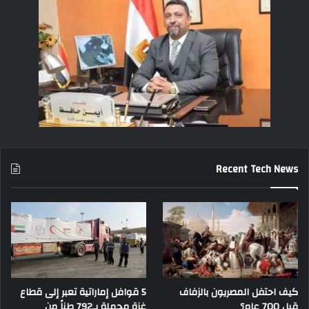
Recent Tech News
كيف احتفل المصريون بالزفاف
5 قوافل إماراتية تعبر إلى قطاع
قبل 700 عام؟
غزة محملة بـ792 طناً من