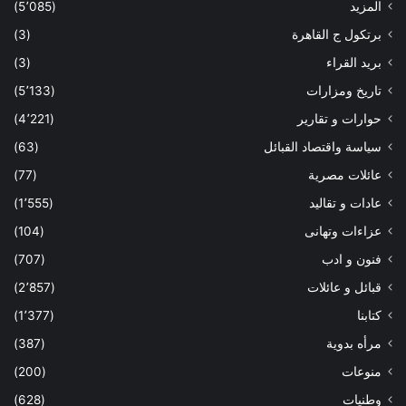
المزيد
(5٬085)
برتكول ج القاهرة
(3)
بريد القراء
(3)
تاريخ ومزارات
(5٬133)
حوارات و تقارير
(4٬221)
سياسة واقتصاد القبائل
(63)
عائلات مصرية
(77)
عادات و تقاليد
(1٬555)
عزاءات وتهانى
(104)
فنون و ادب
(707)
قبائل و عائلات
(2٬857)
كتابنا
(1٬377)
مرأه بدوية
(387)
منوعات
(200)
وطنيات
(628)