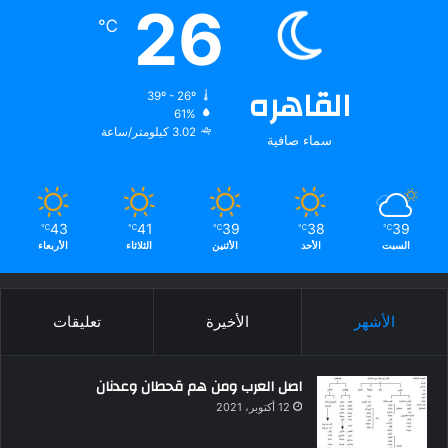
26
℃
القاهره
39º - 26º
61%
3.02 كيلومتر/ساعة
سماء صافية
43
41
39
38
39
℃
℃
℃
℃
℃
السبت
الأحد
الأثنين
الثلاثاء
الأربعاء
الأشهر
الأخيرة
تعليقات
اصل العرب ومن هم قحطان وعدنان
12 أكتوبر، 2021