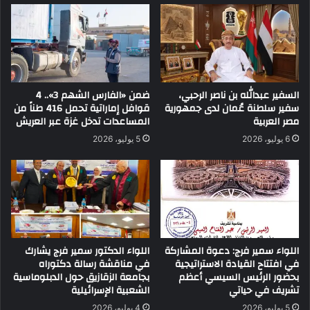
السفير عبدالله بن ناصر الرحبي،
ضمن «الفارس الشهم 3».. 4
سفير سلطنة عُمان لدى جمهورية
قوافل إماراتية تحمل 416 طناً من
مصر العربية
المساعدات تدخل غزة عبر العريش
6 يوليو، 2026
5 يوليو، 2026
اللواء سمير فرج: دعوة المشاركة
اللواء الدكتور سمير فرج يشارك
في افتتاح القيادة الاستراتيجية
في مناقشة رسالة دكتوراه
بحضور الرئيس السيسي أعظم
بجامعة الزقازيق حول الدبلوماسية
تشريف في حياتي
الشعبية الإسرائيلية
5 يوليو، 2026
4 يوليو، 2026