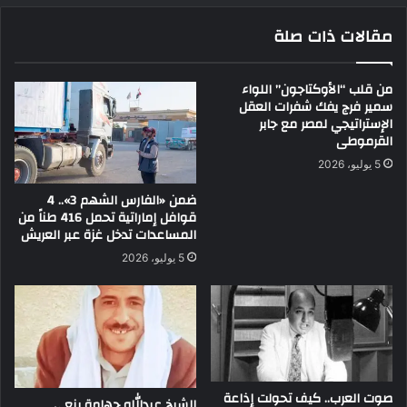
مقالات ذات صلة
من قلب “الأوكتاجون” اللواء
سمير فرج يفك شفرات العقل
الإستراتيجي لمصر مع جابر
القرموطى
5 يوليو، 2026
ضمن «الفارس الشهم 3».. 4
قوافل إماراتية تحمل 416 طناً من
المساعدات تدخل غزة عبر العريش
5 يوليو، 2026
صوت العرب.. كيف تحولت إذاعة
الشيخ عبدالله جهامة ينعى