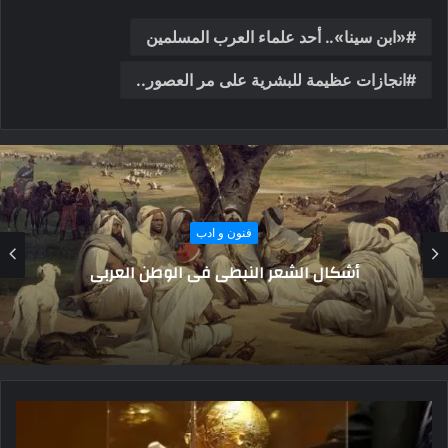
«ابن سينا».. أحد علماء العرب المسلمين
انجازات عظيمة للبشرية على مر العصور..
فنون و ادب
لماذا أطلق 
ر النبطي في الوطن العربي
“ال