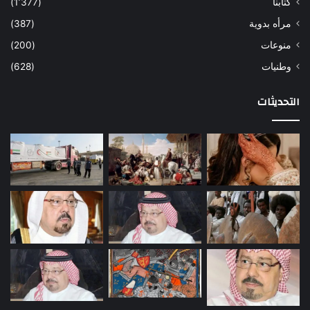
كتابنا
(1٬377)
مرأه بدوية
(387)
منوعات
(200)
وطنيات
(628)
التحديثات