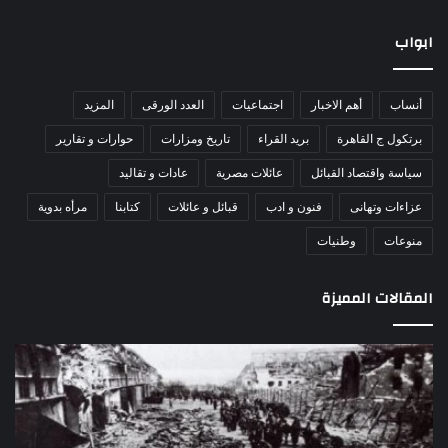
ابواب
أنساب
أهم الاخبار
اجتماعيات
العدد الورقى
المزيد
برتكول ج القاهرة
بريد القراء
تاريخ ومزارات
حوارات و تقارير
سياسة واقتصاد القبائل
عائلات مصرية
عادات و تقاليد
عزاءات وتهانى
فنون و ادب
قبائل و عائلات
كتابنا
مرأه بدوية
منوعات
وطنيات
المقالات المميزة
اللواء
دكتور
راضي
عبدالمعطي
يكتب: