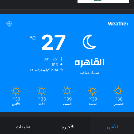
Weather
27
℃
القاهره
38º - 25º
61%
2.34 كيلومتر/ساعة
سماء صافية
39
38
39
39
38
℃
℃
℃
℃
℃
الخميس
الجمعة
السبت
الأحد
الأثنين
الأشهر
الأخيرة
تعليقات