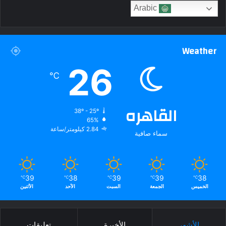
Arabic
Weather
26
℃
القاهره
38º - 25º
65%
2.84 كيلومتر/ساعة
سماء صافية
39
38
39
39
38
℃
℃
℃
℃
℃
الخميس
الجمعة
السبت
الأحد
الأثنين
الأشهر
الأخيرة
تعليقات