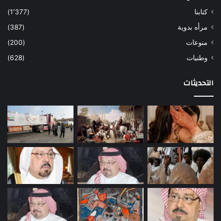
كتابنا
(1٬377)
مرأه بدوية
(387)
منوعات
(200)
وطنيات
(628)
التحديثات