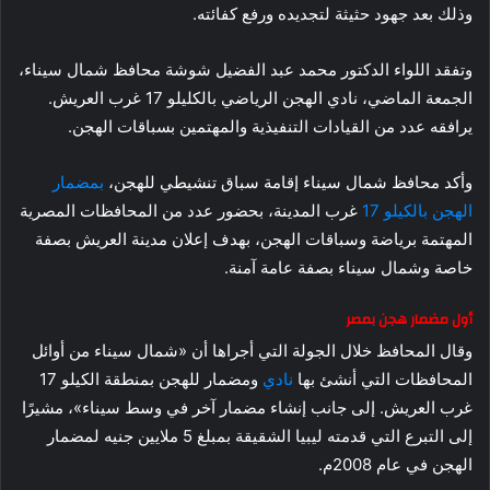
وذلك بعد جهود حثيثة لتجديده ورفع كفائته.
وتفقد اللواء الدكتور محمد عبد الفضيل شوشة محافظ شمال سيناء،
الجمعة الماضي، نادي الهجن الرياضي بالكليلو 17 غرب العريش.
يرافقه عدد من القيادات التنفيذية والمهتمين بسباقات الهجن.
وأكد محافظ شمال سيناء إقامة سباق تنشيطي للهجن،
بمضمار
الهجن بالكيلو 17
غرب المدينة، بحضور عدد من المحافظات المصرية
المهتمة برياضة وسباقات الهجن، بهدف إعلان مدينة العريش بصفة
خاصة وشمال سيناء بصفة عامة آمنة.
أول مضمار هجن بمصر
وقال المحافظ خلال الجولة التي أجراها أن «شمال سيناء من أوائل
المحافظات التي أنشئ بها
نادي
ومضمار للهجن بمنطقة الكيلو 17
غرب العريش. إلى جانب إنشاء مضمار آخر في وسط سيناء»، مشيرًا
إلى التبرع التي قدمته ليبيا الشقيقة بمبلغ 5 ملايين جنيه لمضمار
الهجن في عام 2008م.