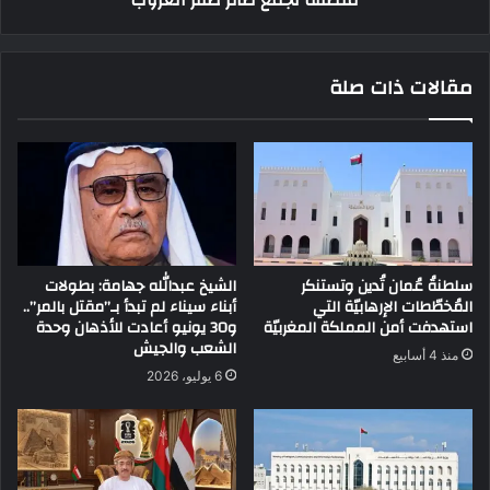
منطقة تجمع طائر صقر الغروب
مقالات ذات صلة
سلطنةُ عُمان تُدين وتستنكر
الشيخ عبدالله جهامة: بطولات
المُخطّطات الإرهابيّة التي
أبناء سيناء لم تبدأ بـ”مقتل بالمر”..
استهدفت أمن المملكة المغربيّة
و30 يونيو أعادت للأذهان وحدة
الشعب والجيش
منذ 4 أسابيع
6 يوليو، 2026