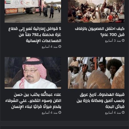
كيف احتفل المصريون بالزفاف
5 قوافل إماراتية تعبر إلى قطاع
قبل 700 عام؟
غزة محملة بـ792 طناً من
المساعدات الإنسانية
منذ 3 أسابيع
منذ 4 أسابيع
قبيلة الهدندوة.. تاريخ عريق
علاء عبدالله يكتب: بين حسن
ونسب أصيل ومكانة بارزة بين
الظن وسوء التقدير.. علي الشرفاء
قبائل البجة
يقدم ميزانًا قرآنيًا لبناء الإنسان
منذ 4 أسابيع
منذ 4 أسابيع