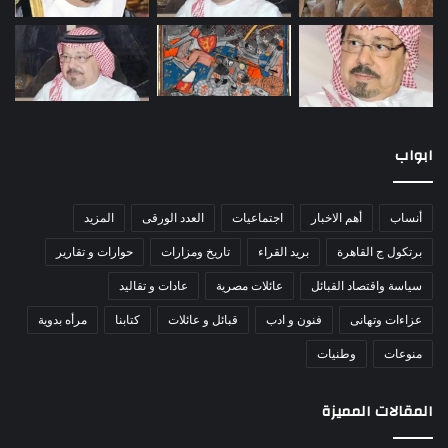
ابواب
أنساب
أهم الاخبار
اجتماعيات
العدد الورقى
المزيد
برتكول ج القاهرة
بريد القراء
تاريخ ومزارات
حوارات و تقارير
سياسة واقتصاد القبائل
عائلات مصرية
عادات و تقاليد
عزاءات وتهانى
فنون و ادب
قبائل و عائلات
كتابنا
مرأه بدوية
منوعات
وطنيات
المقالات المميزة