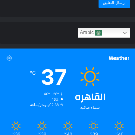
Arabic
Weather
37
℃
القاهره
40º - 28º
16%
2.38 كيلومتر/ساعة
سماء صافية
39
39
40
39
40
℃
℃
℃
℃
℃