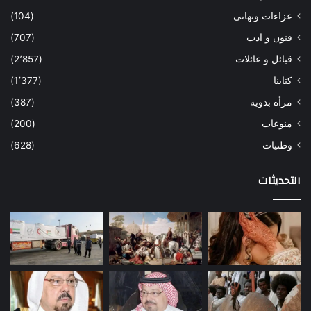
عزاءات وتهانى
(104)
فنون و ادب
(707)
قبائل و عائلات
(2٬857)
كتابنا
(1٬377)
مرأه بدوية
(387)
منوعات
(200)
وطنيات
(628)
التحديثات