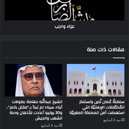
عزاء واجب
مقالات ذات صلة
سلطنةُ عُمان تُدين وتستنكر
الشيخ عبدالله جهامة: بطولات
المُخطّطات الإرهابيّة التي
أبناء سيناء لم تبدأ بـ”مقتل بالمر”..
استهدفت أمن المملكة المغربيّة
و30 يونيو أعادت للأذهان وحدة
الشعب والجيش
منذ 4 أسابيع
منذ 4 أسابيع