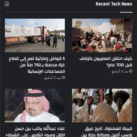
Recent Tech News
كيف احتفل المصريون بالزفاف
5 قوافل إماراتية تعبر إلى قطاع
قبل 700 عام؟
غزة محملة بـ792 طناً من
المساعدات الإنسانية
منذ 3 أسابيع
منذ 3 أسابيع
قبيلة الهدندوة.. تاريخ عريق
علاء عبدالله يكتب: بين حسن
ونسب أصيل ومكانة بارزة بين
الظن وسوء التقدير.. علي الشرفاء