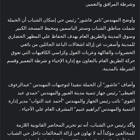
وشرطة المرافق والتعمير.
وأوضح المهندس”تامر عاشور” رئيس حي إسكان الشباب أن الحملة
شملت مناطق الشباب وسنتر الياسمين ومحيط المسجد الكبير
وسوق المدينة والطريق العام بهدف الحفاظ علي المظهر الحضاري
للمدينة وأسفرت عن إزالة اشغالات الباعة الجائلين من بائعي
الخضروات والفاكهة وعربات الفول وكراسي الكافيهات التي تعوق
حركة الطريق العام بالتعاون مع إدارة الإحياء و شرطة التعمير وقسم
الشرطة بالمدينة.
وأضاف “عاشور” أن الحملة تنفيذا لتوجيهات المهندس “عبدالرءوف
الغيطى” رئيس جهاز تنمية مدينة العبور والمهندس “حمدي عبد
القوي” نائب رئيس الجهاز والمهندس “أحمد عبد التواب” مدير إدارة
التنمية والمهندس”ابراهيم غنيم” المشرف العام علي الأحياء .
وأگد رئيس حي الشباب، أنه تم تحرير المحاضر القانونية اللازمة
للمخالفين مؤكداً أنه لا تهاون في إزالة المخالفات داخل حي الشباب