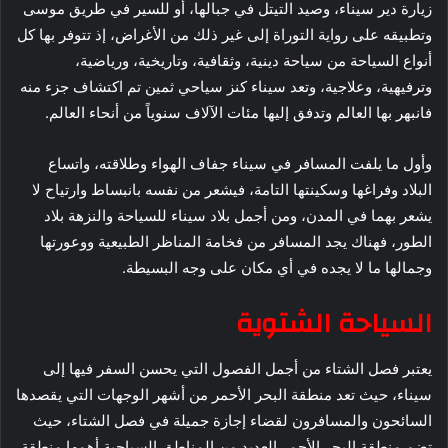
زيارة دير سيناء، وصيد التيتل في جبالها، أو للسير في طريق موسى
وتطبيقه على رواية التوراة إلى غير ذلك من الأغراض، إذ تتوفر بها كل
أنواع السياحة من سياحة دينية، وثقافية، وتاريخية، ورياضية،
وترفيهية، وعلاجية، وتعد سيناء كنز سياحي ثمين تم اكتشاف جزء منه
فانبهر بها العالم وتدفق إليها مئات الآلاف سنوياً من أنحاء العالم.
وأول ما يلفت المسافر في سيناء جفاف الهواء وطلاقته، واتساع
البلاد وفراغها وسكينتها التامة، فيشعر من نفسه بانبساط وارتياح لا
يشعر بهما في المدن، ومن أجمل بلاد سيناء للسياحة والنزهة بلاد
الطور، فهناك يجد المسافر من فخامة المناظر الطبيعية ووعورتها
وجمالها ما لا يجده في أي مكان على وجه البسيطة.
السياحة الشتوية
يعتبر فصل الشتاء من أجمل الفصول التي يحسن السفر فيها إلى
سيناء، حيث تعد منطقة البحر الأحمر من أشهر الوجهات التي يقصدها
السائحون والمسافرون لقضاء إجازة جميلة في فصل الشتاء، حيث
تضم ​​منطقة البحر الأحمر العديد من المناطق السياحية أهمها منطقة