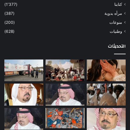
كتابنا
(1٬377)
مرأه بدوية
(387)
منوعات
(200)
وطنيات
(628)
التحديثات