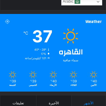
Arabic
Weather
37
℃
القاهره
40º - 28º
17%
1.01 كيلومتر/ساعة
سماء صافية
39
39
40
39
40
℃
℃
℃
℃
℃
الأثنين
الثلاثاء
الأربعاء
الخميس
الجمعة
الأشهر
الأخيرة
تعليقات