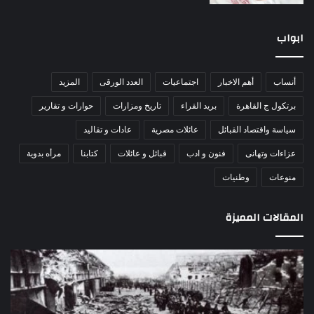
ابواب
أنساب
أهم الاخبار
اجتماعيات
العدد الورقى
المزيد
برتكول ج القاهرة
بريد القراء
تاريخ ومزارات
حوارات و تقارير
سياسة واقتصاد القبائل
عائلات مصرية
عادات و تقاليد
عزاءات وتهانى
فنون و ادب
قبائل و عائلات
كتابنا
مرأه بدوية
منوعات
وطنيات
المقالات المميزة
اللواء
الأ
دكتور
العا
راضي
للهل
عبدالمعطي
الأ