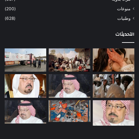
منوعات
(200)
وطنيات
(628)
التحديثات