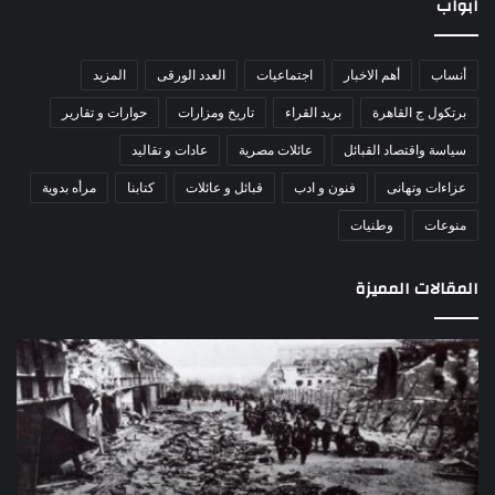
ابواب
أنساب
أهم الاخبار
اجتماعيات
العدد الورقى
المزيد
برتكول ج القاهرة
بريد القراء
تاريخ ومزارات
حوارات و تقارير
سياسة واقتصاد القبائل
عائلات مصرية
عادات و تقاليد
عزاءات وتهانى
فنون و ادب
قبائل و عائلات
كتابنا
مرأه بدوية
منوعات
وطنيات
المقالات المميزة
اللواء
الأ
دكتور
العا
راضي
للهل
عبدالمعطي
الأ
يكتب:
الإم
30
يتف
يونيو
مرك