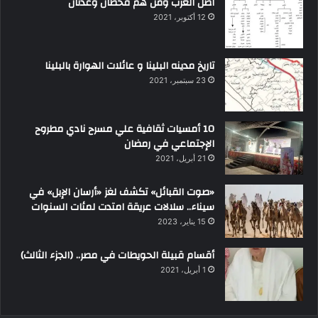
اصل العرب ومن هم قحطان وعدنان
12 أكتوبر، 2021
تاريخ مدينه البلينا و عائلات الهوارة بالبلينا
23 سبتمبر، 2021
10 أمسيات ثقافية علي مسرح نادي مطروح
الإجتماعي في رمضان
21 أبريل، 2021
«صوت القبائل» تكشف لغز «أرسان الإبل» في
سيناء.. سلالات عريقة امتدت لمئات السنوات
15 يناير، 2023
أقسام قبيلة الحويطات في مصر.. (الجزء الثالث)
1 أبريل، 2021