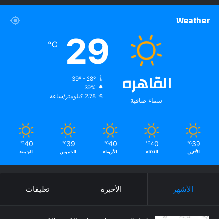
Weather
29
℃
القاهره
39º - 28º
39%
2.78 كيلومتر/ساعة
سماء صافية
40
39
40
40
39
℃
℃
℃
℃
℃
الأثنين
الثلاثاء
الأربعاء
الخميس
الجمعة
الأشهر
الأخيرة
تعليقات