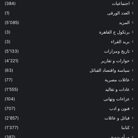
اجتماعيات
(384)
العدد الورقى
(1)
المزيد
(5٬085)
برتكول ج القاهرة
(3)
بريد القراء
(3)
تاريخ ومزارات
(5٬133)
حوارات و تقارير
(4٬221)
سياسة واقتصاد القبائل
(63)
عائلات مصرية
(77)
عادات و تقاليد
(1٬555)
عزاءات وتهانى
(104)
فنون و ادب
(707)
قبائل و عائلات
(2٬857)
كتابنا
(1٬377)
مرأه بدوية
(387)