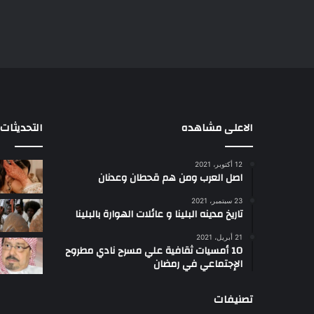
الاعلى مشاهده
التحديثات
12 أكتوبر، 2021
ا
اصل العرب ومن هم قحطان وعدنان
ع
ج
23 سبتمبر، 2021
ب
تاريخ مدينه البلينا و عائلات الهوارة بالبلينا
أ
21 أبريل، 2021
س
10 أمسيات ثقافية علي مسرح نادي مطروح
ل
الإجتماعي في رمضان
ت
ب
تصنيفات
ب