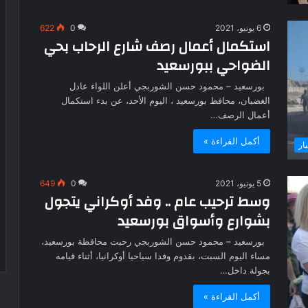
6 يونيو، 2021
0
622
استكمال أعمال رصف شارع الرحاب بحي
الضواحي ببورسعيد
بورسعيد – محمود حسن الشوربجي أعلن اللواء عادل
الغضبان، محافظ بورسعيد ، اليوم الأحد، عن بدء استكمال
أعمال الرصف…
أكمل القراءة »
بار
5 يونيو، 2021
0
649
وسط ترحيب عام .. وفد أوكراني يتجول
بشوارع وأسواق بورسعيد
بورسعيد – محمود حسن الشوربجي رحبت محافظة بورسعيد،
مساء اليوم السبت، بقدوم وفدا سياحيا أوكرانيا، أثناء قيامه
بجولة داخل…
أكمل القراءة »