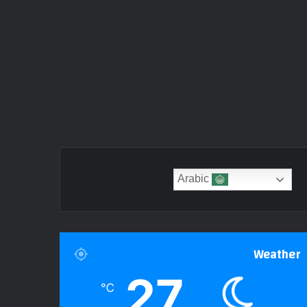
Arabic
Weather
27
℃