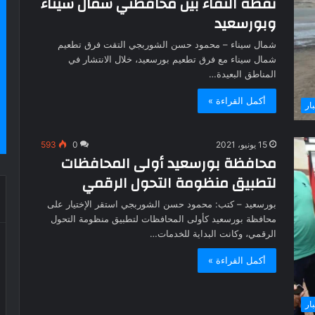
نقطة التقاء بين محافظتي شمال سيناء
وبورسعيد
شمال سيناء – محمود حسن الشوربجي التقت فرق تطعيم
شمال سيناء مع فرق تطعيم بورسعيد، خلال الانتشار في
المناطق البعيدة…
أكمل القراءة »
بار
15 يونيو، 2021
0
593
محافظة بورسعيد أولى المحافظات
لتطبيق منظومة التحول الرقمي
بورسعيد – كتب: محمود حسن الشوربجي استقر الإختيار على
محافظة بورسعيد كأولى المحافظات لتطبيق منظومة التحول
الرقمي، وكانت البداية للخدمات…
أكمل القراءة »
بار