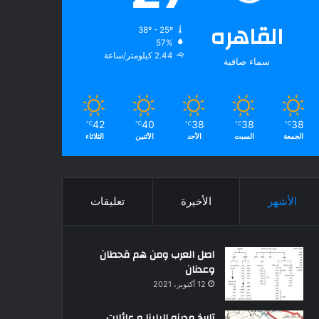
القاهره
38º - 25º
57%
2.44 كيلومتر/ساعة
سماء صافية
42
40
38
38
38
℃
℃
℃
℃
℃
الجمعة
السبت
الأحد
الأثنين
الثلاثاء
الأشهر
الأخيرة
تعليقات
اصل العرب ومن هم قحطان
وعدنان
12 أكتوبر، 2021
تاريخ مدينه البلينا و عائلات