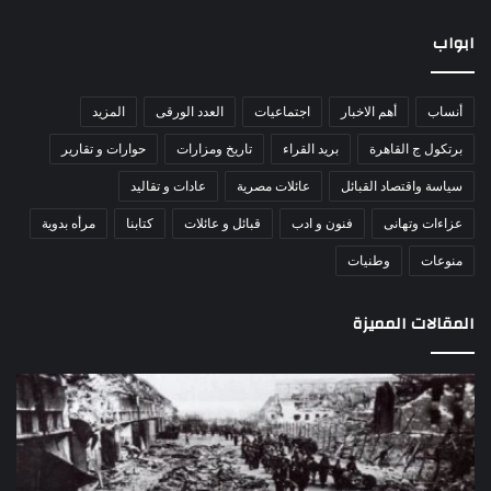
ابواب
أنساب
أهم الاخبار
اجتماعيات
العدد الورقى
المزيد
برتكول ج القاهرة
بريد القراء
تاريخ ومزارات
حوارات و تقارير
سياسة واقتصاد القبائل
عائلات مصرية
عادات و تقاليد
عزاءات وتهانى
فنون و ادب
قبائل و عائلات
كتابنا
مرأه بدوية
منوعات
وطنيات
المقالات المميزة
مذبحة
اللو
اللد..
دكت
القصة
را
الكاملة
عبد
لإحدى
يكت