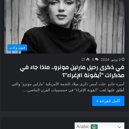
فنون و ادب
2 يونيو، 2024
0
21
في ذكرى رحيل مارلين مونرو.. ماذا جاء في
مذكرات “أيقونة الإغراء”؟
أميرة جادو حلت أمس ذكرى ميلاد النجمة الأمريكية “مارلين مونرو” والتي
أطلق عليها لقب “أيقونة الإغراء” في خمسينيات القرن الماضي،…
أكمل القراءة »
Arabic