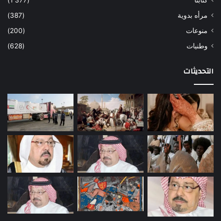
كتابنا
(1٬377)
مرأه بدوية
(387)
منوعات
(200)
وطنيات
(628)
التحديثات