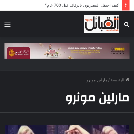
كيف احتفل المصريون بالزفاف قبل 700 عام؟
بحث
الق
عن
الرئيسية
/
مارلين مونرو
مارلين مونرو