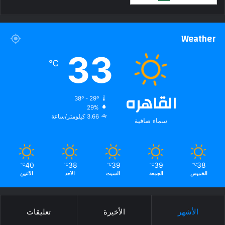
Weather
33
℃
القاهره
38º - 29º
29%
3.66 كيلومتر/ساعة
سماء صافية
40
38
39
39
38
℃
℃
℃
℃
℃
الخميس
الجمعة
السبت
الأحد
الأثنين
الأشهر
الأخيرة
تعليقات