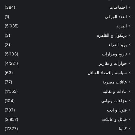
اجتماعيات
(384)
العدد الورقى
(1)
المزيد
(5٬085)
برتكول ج القاهرة
(3)
بريد القراء
(3)
تاريخ ومزارات
(5٬133)
حوارات و تقارير
(4٬221)
سياسة واقتصاد القبائل
(63)
عائلات مصرية
(77)
عادات و تقاليد
(1٬555)
عزاءات وتهانى
(104)
فنون و ادب
(707)
قبائل و عائلات
(2٬857)
كتابنا
(1٬377)