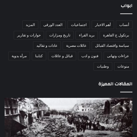
ابواب
أنساب
أهم الاخبار
اجتماعيات
العدد الورقى
المزيد
برتكول ج القاهرة
بريد القراء
تاريخ ومزارات
حوارات و تقارير
سياسة واقتصاد القبائل
عائلات مصرية
عادات و تقاليد
عزاءات وتهانى
فنون و ادب
قبائل و عائلات
كتابنا
مرأه بدوية
منوعات
وطنيات
المقالات المميزة
اللواء
دكتور
راضي
عبدالمعطي
يكتب:
30