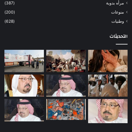
مرأه بدوية
(387)
منوعات
(200)
وطنيات
(628)
التحديثات