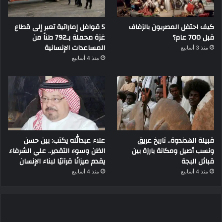
كيف احتفل المصريون بالزفاف
5 قوافل إماراتية تعبر إلى قطاع
قبل 700 عام؟
غزة محملة بـ792 طناً من
المساعدات الإنسانية
منذ 3 أسابيع
منذ 4 أسابيع
قبيلة الهدندوة.. تاريخ عريق
علاء عبدالله يكتب: بين حسن
ونسب أصيل ومكانة بارزة بين
الظن وسوء التقدير.. علي الشرفاء
قبائل البجة
يقدم ميزانًا قرآنيًا لبناء الإنسان
منذ 4 أسابيع
منذ 4 أسابيع