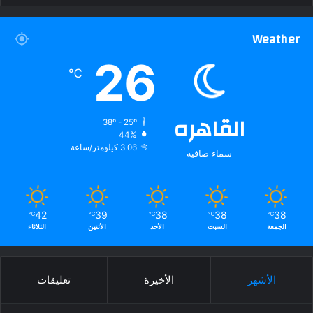
Weather
26
℃
القاهره
38º - 25º
44%
3.06 كيلومتر/ساعة
سماء صافية
42
39
38
38
38
℃
℃
℃
℃
℃
الجمعة
السبت
الأحد
الأثنين
الثلاثاء
الأشهر
الأخيرة
تعليقات