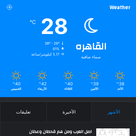
Weather
28
℃
القاهره
38º - 26º
61%
5.17 كيلومتر/ساعة
سماء صافية
40
42
40
39
38
℃
℃
℃
℃
℃
الأحد
الأثنين
الثلاثاء
الأربعاء
الخميس
الأشهر
الأخيرة
تعليقات
اصل العرب ومن هم قحطان وعدنان