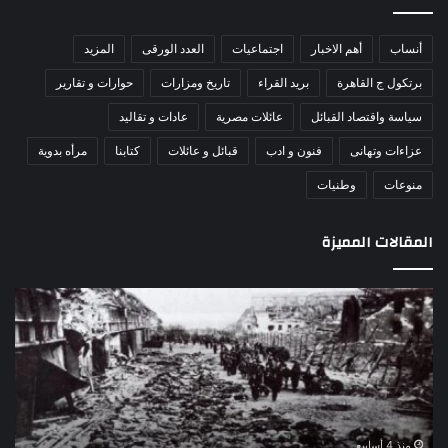
أنساب
أهم الاخبار
اجتماعيات
العدد الورقى
المزيد
برتكول ج القاهرة
بريد القراء
تاريخ ومزارات
حوارات و تقارير
سياسة واقتصاد القبائل
عائلات مصرية
عادات و تقاليد
عزاءات وتهانى
فنون و ادب
قبائل و عائلات
كتابنا
مرأه بدوية
منوعات
وطنيات
المقالات المميزة
مذبحة
اللو
اللد..
دكت
القصة
را
الكاملة
عبد
لإحدى
يكت
أكبر
30
المجازر
يوني
وعمليات
–
منذ 4 أسابيع