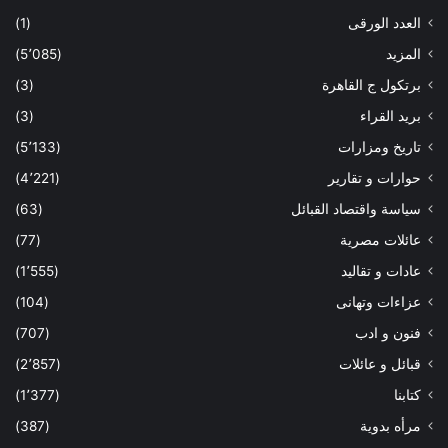
العدد الورقى
(1)
المزيد
(5٬085)
برتكول ج القاهرة
(3)
بريد القراء
(3)
تاريخ ومزارات
(5٬133)
حوارات و تقارير
(4٬221)
سياسة واقتصاد القبائل
(63)
عائلات مصرية
(77)
عادات و تقاليد
(1٬555)
عزاءات وتهانى
(104)
فنون و ادب
(707)
قبائل و عائلات
(2٬857)
كتابنا
(1٬377)
مرأه بدوية
(387)