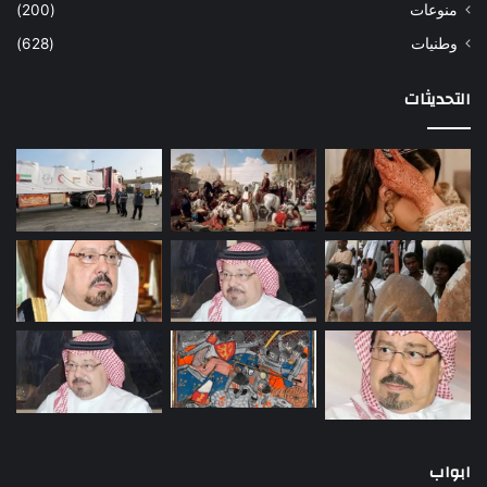
منوعات
(200)
وطنيات
(628)
التحديثات
ابواب