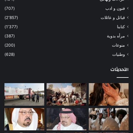
فنون و ادب
(707)
قبائل و عائلات
(2٬857)
كتابنا
(1٬377)
مرأه بدوية
(387)
منوعات
(200)
وطنيات
(628)
التحديثات