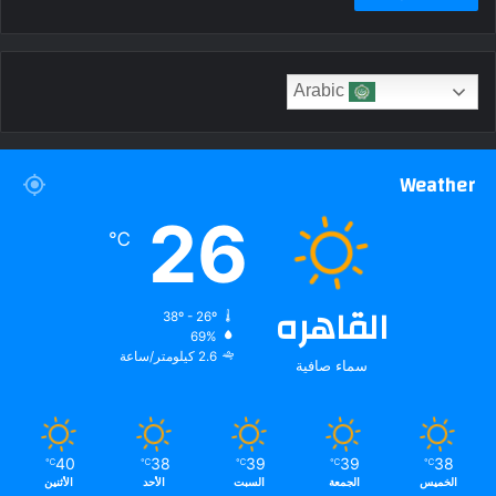
Arabic
Weather
26
℃
القاهره
38º - 26º
69%
2.6 كيلومتر/ساعة
سماء صافية
40
38
39
39
38
℃
℃
℃
℃
℃
الخميس
الجمعة
السبت
الأحد
الأثنين