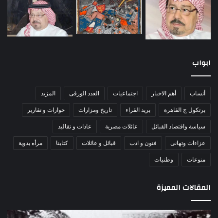
ابواب
أنساب
أهم الاخبار
اجتماعيات
العدد الورقى
المزيد
برتكول ج القاهرة
بريد القراء
تاريخ ومزارات
حوارات و تقارير
سياسة واقتصاد القبائل
عائلات مصرية
عادات و تقاليد
عزاءات وتهانى
فنون و ادب
قبائل و عائلات
كتابنا
مرأه بدوية
منوعات
وطنيات
المقالات المميزة
مذبحة
اللو