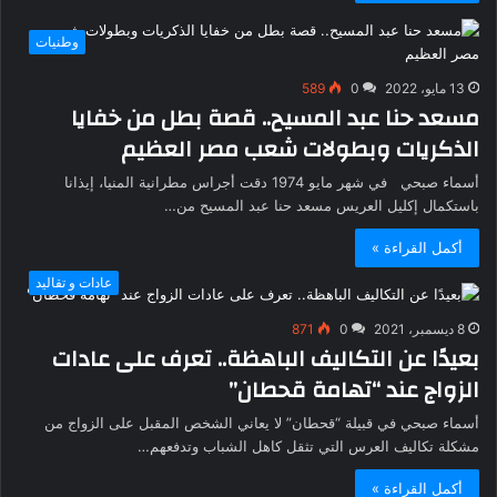
وطنيات
13 مايو، 2022
0
589
مسعد حنا عبد المسيح.. قصة بطل من خفايا
الذكريات وبطولات شعب مصر العظيم
أسماء صبحي في شهر مايو 1974 دقت أجراس مطرانية المنيا، إيذانا
باستكمال إكليل العريس مسعد حنا عبد المسيح من…
أكمل القراءة »
عادات و تقاليد
8 ديسمبر، 2021
0
871
بعيدًا عن التكاليف الباهظة.. تعرف على عادات
الزواج عند “تهامة قحطان”
أسماء صبحي في قبيلة “قحطان” لا يعاني الشخص المقبل على الزواج من
مشكلة تكاليف العرس التي تثقل كاهل الشباب وتدفعهم…
أكمل القراءة »