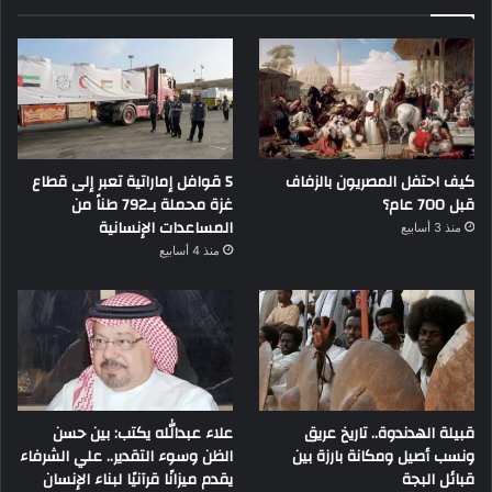
كيف احتفل المصريون بالزفاف
5 قوافل إماراتية تعبر إلى قطاع
قبل 700 عام؟
غزة محملة بـ792 طناً من
المساعدات الإنسانية
منذ 3 أسابيع
منذ 4 أسابيع
قبيلة الهدندوة.. تاريخ عريق
علاء عبدالله يكتب: بين حسن
ونسب أصيل ومكانة بارزة بين
الظن وسوء التقدير.. علي الشرفاء
قبائل البجة
يقدم ميزانًا قرآنيًا لبناء الإنسان