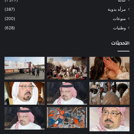
كتابنا
(1٬377)
مرأه بدوية
(387)
منوعات
(200)
وطنيات
(628)
التحديثات