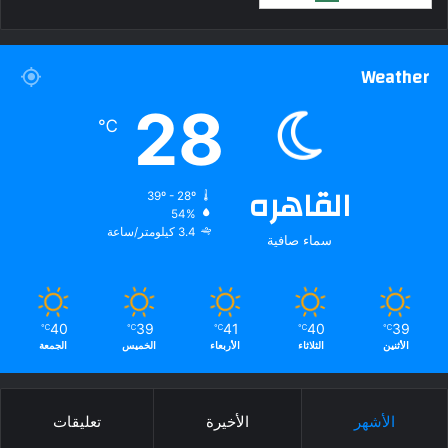
Weather
28
℃
القاهره
39º - 28º
54%
3.4 كيلومتر/ساعة
سماء صافية
40
39
41
40
39
℃
℃
℃
℃
℃
الأثنين
الثلاثاء
الأربعاء
الخميس
الجمعة
الأشهر
الأخيرة
تعليقات