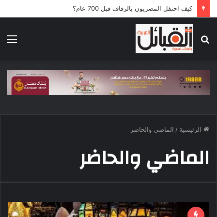
كيف احتفل المصريون بالزفاف قبل 700 عام؟
بحث
الق
عن
الرئيسية
/
الماضي والحاضر
الماضي والحاضر