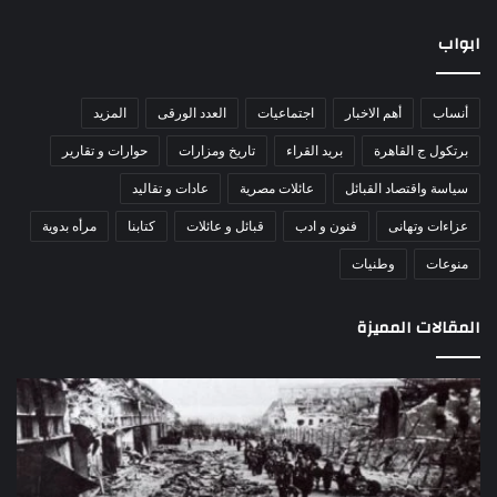
ابواب
أنساب
أهم الاخبار
اجتماعيات
العدد الورقى
المزيد
برتكول ج القاهرة
بريد القراء
تاريخ ومزارات
حوارات و تقارير
سياسة واقتصاد القبائل
عائلات مصرية
عادات و تقاليد
عزاءات وتهانى
فنون و ادب
قبائل و عائلات
كتابنا
مرأه بدوية
منوعات
وطنيات
المقالات المميزة
اللواء
الأ
دكتور
العا
راضي
للهل
عبدالمعطي
الأ
يكتب:
الإم