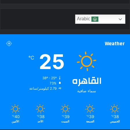
Arabic
Weather
25
℃
القاهره
38º - 25º
73%
2.79 كيلومتر/ساعة
سماء صافية
40
38
39
39
38
℃
℃
℃
℃
℃
الخميس
الجمعة
السبت
الأحد
الأثنين