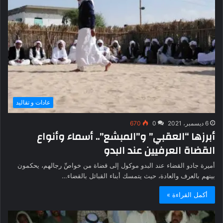
عادات و تقاليد
6 ديسمبر، 2021
0
670
أبرزها “العقبي” و”المبشع”.. أسماء وأنواع
القضاة العرفيين عند البدو
أميرة جادو القضاء عند البدو موكول إلى قضاة من خواصِّ رجالهم، يحكمون
بينهم بالعرف والعادة، حيث يتمسك أبناء القبائل بالقضاء…
أكمل القراءة »