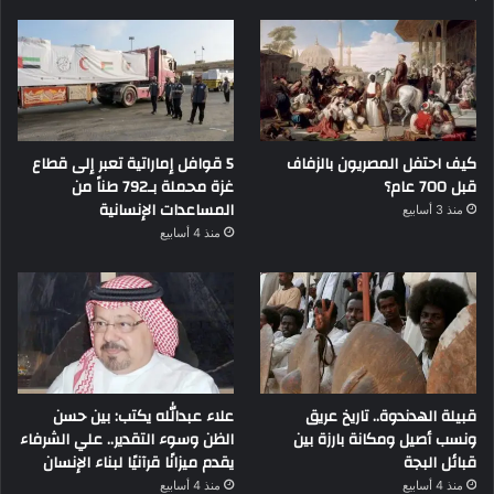
كيف احتفل المصريون بالزفاف
5 قوافل إماراتية تعبر إلى قطاع
قبل 700 عام؟
غزة محملة بـ792 طناً من
المساعدات الإنسانية
منذ 3 أسابيع
منذ 4 أسابيع
قبيلة الهدندوة.. تاريخ عريق
علاء عبدالله يكتب: بين حسن
ونسب أصيل ومكانة بارزة بين
الظن وسوء التقدير.. علي الشرفاء
قبائل البجة
يقدم ميزانًا قرآنيًا لبناء الإنسان
منذ 4 أسابيع
منذ 4 أسابيع