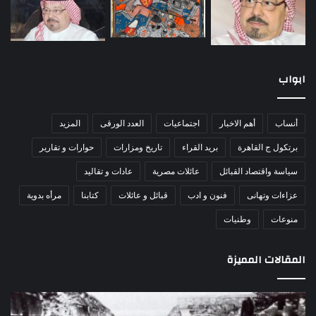
ابواب
أنساب
أهم الاخبار
اجتماعيات
العدد الورقى
المزيد
برتكول ج القاهرة
بريد القراء
تاريخ ومزارات
حوارات و تقارير
سياسة واقتصاد القبائل
عائلات مصرية
عادات و تقاليد
عزاءات وتهانى
فنون و ادب
قبائل و عائلات
كتابنا
مرأه بدوية
منوعات
وطنيات
المقالات المميزة
مذبحة
اللو
اللد..
دكت