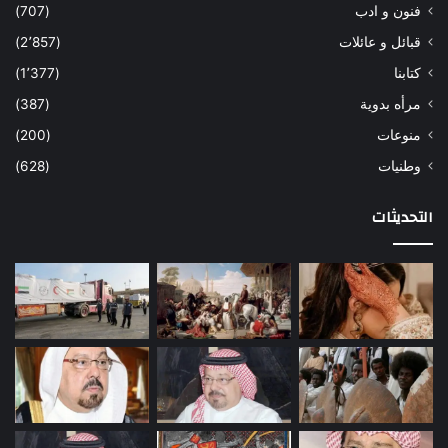
فنون و ادب
(707)
قبائل و عائلات
(2٬857)
كتابنا
(1٬377)
مرأه بدوية
(387)
منوعات
(200)
وطنيات
(628)
التحديثات