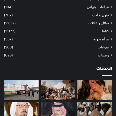
عزاءات وتهانى
(104)
فنون و ادب
(707)
قبائل و عائلات
(2٬857)
كتابنا
(1٬377)
مرأه بدوية
(387)
منوعات
(200)
وطنيات
(628)
التحديثات