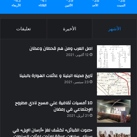
43
41
39
38
38
السبت
الأحد
الأثنين
الثلاثاء
الأربعاء
الأشهر
الأخيرة
تعليقات
اصل العرب ومن هم قحطان وعدنان
12 أكتوبر، 2021
تاريخ مدينه البلينا و عائلات الهوارة بالبلينا
23 سبتمبر، 2021
10 أمسيات ثقافية علي مسرح نادي مطروح
الإجتماعي في رمضان
21 أبريل، 2021
«صوت القبائل» تكشف لغز «أرسان الإبل» في
سيناء.. سلالات عريقة امتدت لمئات السنوات