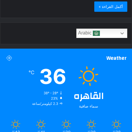
أكمل القراءة »
Arabic
Weather
36
℃
القاهره
38º - 28º
23%
2.3 كيلومتر/ساعة
سماء صافية
℃
℃
℃
℃
℃