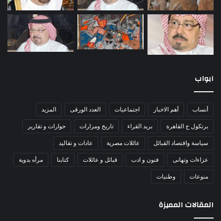
ابواب
أنساب
أهم الاخبار
اجتماعيات
العدد الورقى
المزيد
برتكول ج القاهرة
بريد القراء
تاريخ ومزارات
حوارات و تقارير
سياسة واقتصاد القبائل
عائلات مصرية
عادات و تقاليد
عزاءات وتهانى
فنون و ادب
قبائل و عائلات
كتابنا
مرأه بدوية
منوعات
وطنيات
المقالات المميزة