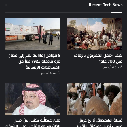
Recent Tech News
كيف احتفل المصريون بالزفاف
5 قوافل إماراتية تعبر إلى قطاع
قبل 700 عام؟
غزة محملة بـ792 طناً من
المساعدات الإنسانية
منذ 4 أسابيع
منذ 4 أسابيع
قبيلة الهدندوة.. تاريخ عريق
علاء عبدالله يكتب: بين حسن
ونسب أصيل ومكانة بارزة بين
الظن وسوء التقدير.. علي الشرفاء