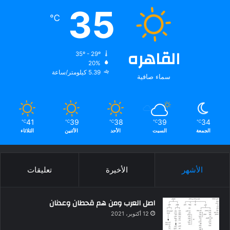
35
℃
القاهره
35º - 29º
20%
5.39 كيلومتر/ساعة
سماء صافية
41
39
38
39
34
℃
℃
℃
℃
℃
الجمعة
السبت
الأحد
الأثنين
الثلاثاء
الأشهر
الأخيرة
تعليقات
اصل العرب ومن هم قحطان وعدنان
12 أكتوبر، 2021