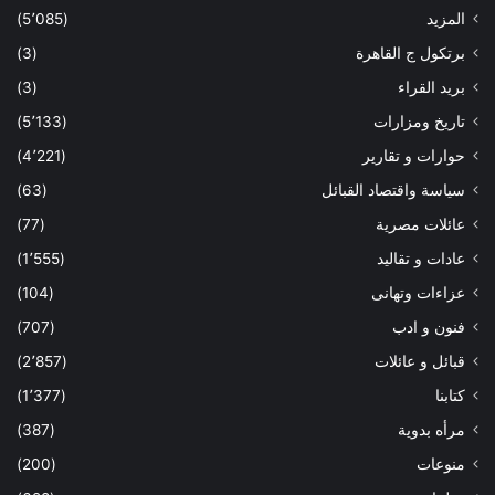
المزيد
(5٬085)
برتكول ج القاهرة
(3)
بريد القراء
(3)
تاريخ ومزارات
(5٬133)
حوارات و تقارير
(4٬221)
سياسة واقتصاد القبائل
(63)
عائلات مصرية
(77)
عادات و تقاليد
(1٬555)
عزاءات وتهانى
(104)
فنون و ادب
(707)
قبائل و عائلات
(2٬857)
كتابنا
(1٬377)
مرأه بدوية
(387)
منوعات
(200)