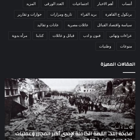
أنساب
أهم الاخبار
اجتماعيات
العدد الورقى
المزيد
برتكول ج القاهرة
بريد القراء
تاريخ ومزارات
حوارات و تقارير
سياسة واقتصاد القبائل
عائلات مصرية
عادات و تقاليد
عزاءات وتهانى
فنون و ادب
قبائل و عائلات
كتابنا
مرأه بدوية
منوعات
وطنيات
المقالات المميزة
مذبحة
اللو
اللد..
دكت
القصة
را
الكاملة
عبد
لإحدى
يكت
أكبر
30
المجازر
يوني
وعمليات
–
منذ 4 أسابيع
مذبحة اللد.. القصة الكاملة لإحدى أكبر المجازر وعمليات
التهجير
3