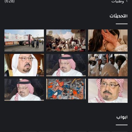
وطنيات
(628)
التحديثات
ابواب