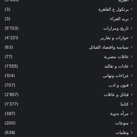
برتكول ج القاهرة
(3)
بريد القراء
(3)
تاريخ ومزارات
(5٬133)
حوارات و تقارير
(4٬221)
سياسة واقتصاد القبائل
(63)
عائلات مصرية
(77)
عادات و تقاليد
(1٬555)
عزاءات وتهانى
(104)
فنون و ادب
(707)
قبائل و عائلات
(2٬857)
كتابنا
(1٬377)
مرأه بدوية
(387)
منوعات
(200)
وطنيات
(628)