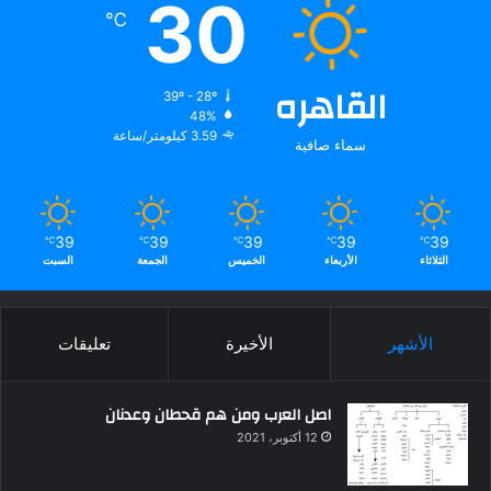
30
℃
القاهره
39º - 28º
48%
3.59 كيلومتر/ساعة
سماء صافية
39
39
39
39
39
℃
℃
℃
℃
℃
الثلاثاء
الأربعاء
الخميس
الجمعة
السبت
الأشهر
الأخيرة
تعليقات
اصل العرب ومن هم قحطان وعدنان
12 أكتوبر، 2021