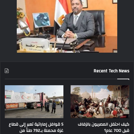
Recent Tech News
كيف احتفل المصريون بالزفاف
5 قوافل إماراتية تعبر إلى قطاع
قبل 700 عام؟
غزة محملة بـ792 طناً من