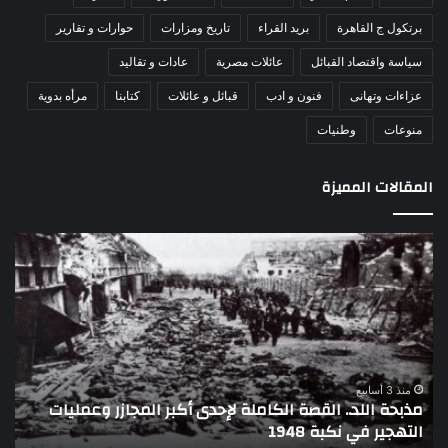
برتكول ج القاهرة
بريد القراء
تاريخ ومزارات
حوارات و تقارير
سياسة واقتصاد القبائل
عائلات مصرية
عادات و تقاليد
عزاءات وتهانى
فنون و ادب
قبائل و عائلات
كتابنا
مرأه بدوية
منوعات
وطنيات
المقالات المميزة
بحة
اللواء
لد..
دكتور
قصة
راضي
كاملة
عبدالم
حدى
يكتب:
بر
30
مجازر
يونيو
مليات
–
منذ 3 أسابيع
منذ 3 أساب
مذبحة اللد.. القصة الكاملة لإحدى أكبر المجازر وعمليات
تهجير
3
التهجير في نكبة 1948
تاري
ي
يوليو..