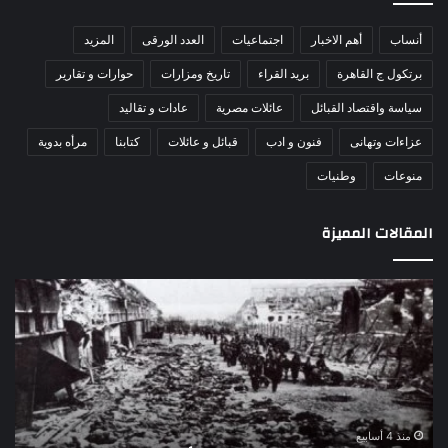
أنساب
أهم الاخبار
اجتماعيات
العدد الورقى
المزيد
برتكول ج القاهرة
بريد القراء
تاريخ ومزارات
حوارات و تقارير
سياسة واقتصاد القبائل
عائلات مصرية
عادات و تقاليد
عزاءات وتهانى
فنون و ادب
قبائل و عائلات
كتابنا
مرأه بدوية
منوعات
وطنيات
المقالات المميزة
اللواء
الأ
دكتور
العا
راضي
للهل
عبدالمعطي
الأ
يكتب:
الإم
30
يتف
يونيو
مرك
ا
–
الع
منذ 4 أسابيع