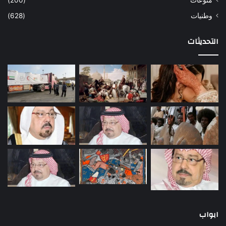
وطنيات
(628)
التحديثات
ابواب