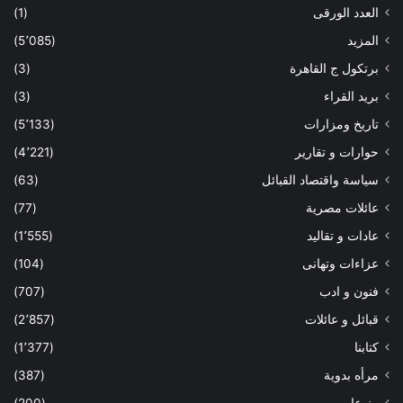
العدد الورقى
(1)
المزيد
(5٬085)
برتكول ج القاهرة
(3)
بريد القراء
(3)
تاريخ ومزارات
(5٬133)
حوارات و تقارير
(4٬221)
سياسة واقتصاد القبائل
(63)
عائلات مصرية
(77)
عادات و تقاليد
(1٬555)
عزاءات وتهانى
(104)
فنون و ادب
(707)
قبائل و عائلات
(2٬857)
كتابنا
(1٬377)
مرأه بدوية
(387)
منوعات
(200)