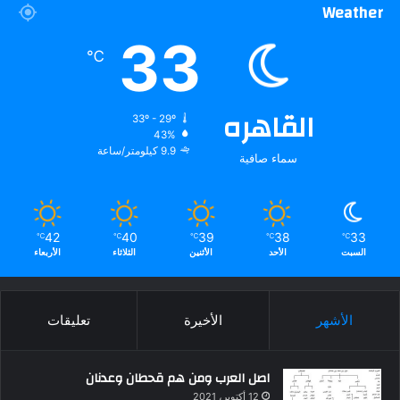
Weather
33
℃
القاهره
33º - 29º
43%
9.9 كيلومتر/ساعة
سماء صافية
42
40
39
38
33
℃
℃
℃
℃
℃
السبت
الأحد
الأثنين
الثلاثاء
الأربعاء
الأشهر
الأخيرة
تعليقات
اصل العرب ومن هم قحطان وعدنان
12 أكتوبر، 2021