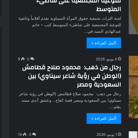
للتوعية المجتمعية على شاطىء
المتوسط
لجنة التراث بجمعية حقوق المرأة السيناوية تقدم أفلاماً وثائقية
للتوعية المجتمعية على شاطىء المتوسط كتب – حاتم
عبدالهادي السيد في…
أكمل القراءة »
4 يونيو، 2026
0
9
رجال من ذهب: محمود صلاح قطامش
(الوطن في رؤية شاعر سيناوي) بين
السعودية ومصر
رجال من ذهب: محمود صلاح قطامش (الوطن في رؤية شاعر
سيناوي) بين السعودية ومصر قصة كفاح… وعشق أبدي ممتد
بقلم:…
أكمل القراءة »
1 يونيو، 2026
0
19