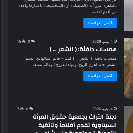
بالقاهرة، تبرز آلة «الصلصلة» أو «الشخشيخة» باعتبارها واحدة
من أقدم الآلات…
أكمل القراءة »
4 يونيو، 2026
0
15
همسات دافئة: ( الشعر … )
همسات دافئة: ( الشعر … ) كتب – حاتم عبدالهادي السيد
الشعر دفء لحزن الروح؛ ودواء للقروح ؛ وعالم نصنعه…
أكمل القراءة »
4 يونيو، 2026
0
7
لجنة التراث بجمعية حقوق المرأة
السيناوية تقدم أفلاماً وثائقية