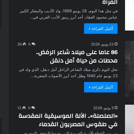
المرأة
في مثل هذا اليوم، 28 يونيو 1889، ولد الأديب والمفكر الكبير
عباس محمود العقاد، أحد أبرز رموز الأدب العربي في…
أكمل القراءة »
23 يونيو، 2026
0
26
86 عاما على ميلاد شاعر الرفض..
محطات من حياة أمل دنقل
تحل اليوم ذكرى ميلاد الشاعر الراحل أمل دنقل، الذي ولد في
23 يونيو عام 1940 وظل أحد أبرز الأصوات الشعرية…
أكمل القراءة »
5 يونيو، 2026
0
12
«الصلصلة».. الآلة الموسيقية المقدسة
في طقوس المصريون القدماء
من بين القطع الأثرية الفريدة التي يضمها المتحف المصري