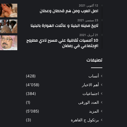
12 أكتوبر، 2021
ا
اصل العرب ومن هم قحطان وعدنان
ع
ج
23 سبتمبر، 2021
ب
تاريخ مدينه البلينا و عائلات الهوارة بالبلينا
أ
21 أبريل، 2021
س
10 أمسيات ثقافية علي مسرح نادي مطروح
ل
الإجتماعي في رمضان
ت
ب
تصنيفات
ب
ي
أنساب
(428)
أ
ل
أهم الاخبار
(4٬058)
و
اجتماعيات
(384)
ا
و
العدد الورقى
(1)
المزيد
(5٬085)
برتكول ج القاهرة
(3)