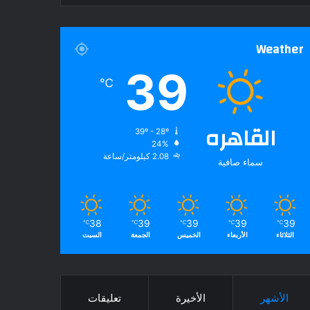
Weather
39
℃
القاهره
39º - 28º
24%
2.08 كيلومتر/ساعة
سماء صافية
38
39
39
39
39
℃
℃
℃
℃
℃
الثلاثاء
الأربعاء
الخميس
الجمعة
السبت
الأشهر
الأخيرة
تعليقات