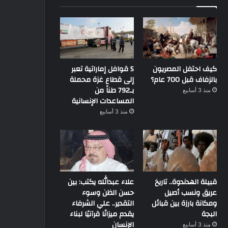
كيف احتفل المصريون
5 قوافل إماراتية تعبر
بالزفاف قبل 700 عام؟
إلى قطاع غزة محملة
بـ792 طناً من
منذ 3 أسابيع
المساعدات الإنسانية
منذ 3 أسابيع
قبيلة الهدندوة.. تاريخ
علاء عبدالله يكتب: بين
عريق ونسب أصيل
حسن الظن وسوء
ومكانة بارزة بين قبائل
التقدير.. علي الشرفاء
البجة
يقدم ميزانًا قرآنيًا لبناء
الإنسان
منذ 3 أسابيع